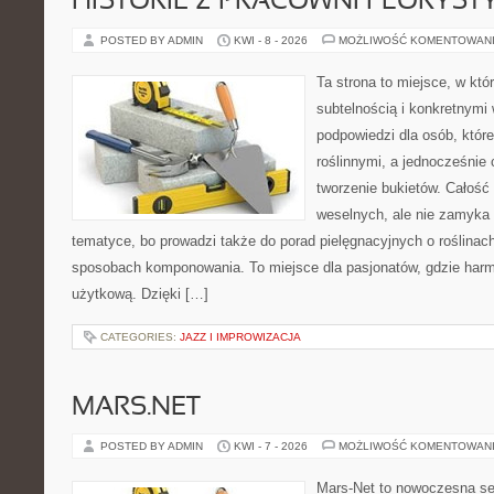
HISTORIE Z PRACOWNI FLORYS
POSTED BY ADMIN
KWI - 8 - 2026
MOŻLIWOŚĆ KOMENTOWAN
Ta strona to miejsce, w któ
subtelnością i konkretnymi
podpowiedzi dla osób, które
roślinnymi, a jednocześnie 
tworzenie bukietów. Całość 
weselnych, ale nie zamyka 
tematyce, bo prowadzi także do porad pielęgnacyjnych o roślinach
sposobach komponowania. To miejsce dla pasjonatów, gdzie harm
użytkową. Dzięki […]
CATEGORIES:
JAZZ I IMPROWIZACJA
MARS.NET
POSTED BY ADMIN
KWI - 7 - 2026
MOŻLIWOŚĆ KOMENTOWAN
Mars-Net to nowoczesna se