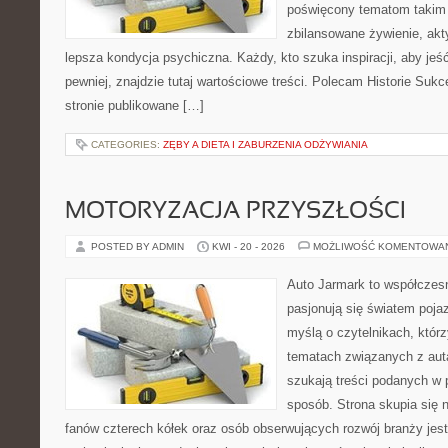
poświęcony tematom takim 
zbilansowane żywienie, akt
lepsza kondycja psychiczna. Każdy, kto szuka inspiracji, aby jeść 
pewniej, znajdzie tutaj wartościowe treści. Polecam Historie Sukc
stronie publikowane […]
CATEGORIES:
ZĘBY A DIETA I ZABURZENIA ODŻYWIANIA
MOTORYZACJA PRZYSZŁOŚCI
POSTED BY ADMIN
KWI - 20 - 2026
MOŻLIWOŚĆ KOMENTOWA
Auto Jarmark to współczesn
pasjonują się światem poja
myślą o czytelnikach, któr
tematach związanych z aut
szukają treści podanych w 
sposób. Strona skupia się 
fanów czterech kółek oraz osób obserwujących rozwój branży jes