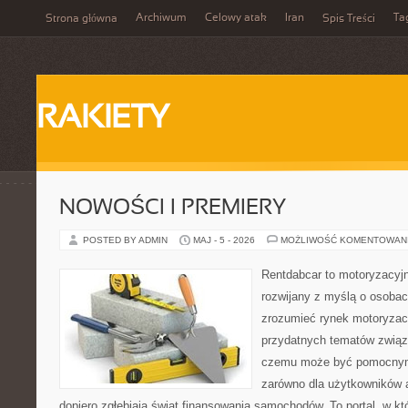
Archiwum
Celowy atak
Iran
Ta
Strona główna
Spis Treści
RAKIETY
NOWOŚCI I PREMIERY
POSTED BY ADMIN
MAJ - 5 - 2026
MOŻLIWOŚĆ KOMENTOWAN
Rentdabcar to motoryzacyjn
rozwijany z myślą o osobach
zrozumieć rynek motoryzacy
przydatnych tematów związ
czemu może być pomocnym
zarówno dla użytkowników au
dopiero zgłębiają świat finansowania samochodów. To portal, w 