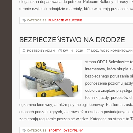
elegancka i dopasowana do potrzeb. Polecam Balkony i Tarasy i P
stronie czytelnik odnajdzie materiały, które wspierają przeanaliz
CATEGORIES:
FUNDACJE W EUROPIE
BEZPIECZEŃSTWO NA DRODZE
POSTED BY ADMIN
KWI - 4 - 2026
MOŻLIWOŚĆ KOMENTOWAN
strona ODTJ Bolesławiec t
internetowa, która skupia s
bezpiecznego poruszania si
podnoszenia poziomu jazdy
odbiorca znajdzie przystęp
techniki jazdy, przepisów 
egzaminu kierowcy, a także psychologii kierowcy. Platforma zost
osobach początkujących, ale również o osobach posiadających już
zamierzają regularnie poszerzać wiedzę. Kategorie na stronie to 
CATEGORIES:
SPORTY I DYSCYPLINY