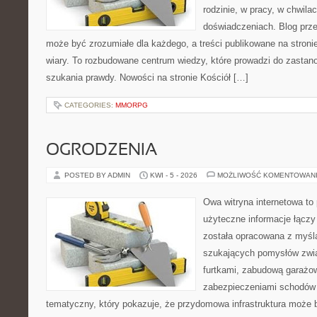
rodzinie, w pracy, w chwila
doświadczeniach. Blog prze
może być zrozumiałe dla każdego, a treści publikowane na stronie
wiary. To rozbudowane centrum wiedzy, które prowadzi do zastano
szukania prawdy. Nowości na stronie Kościół […]
CATEGORIES:
MMORPG
OGRODZENIA
POSTED BY ADMIN
KWI - 5 - 2026
MOŻLIWOŚĆ KOMENTOWAN
Owa witryna internetowa to
użyteczne informacje łączy
została opracowana z myślą
szukających pomysłów zwi
furtkami, zabudową garażo
zabezpieczeniami schodów 
tematyczny, który pokazuje, że przydomowa infrastruktura może b