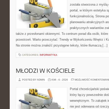
została stworzona z myślą 
portal, w którym estetyka s
funkcjonalnością. Strona p
planowaniu atrakcyjnych ara
praktycznych wariantów zw
także z przesłonami okiennymi. To centrum porad dla osób, któ
przestrzeń. Warto przeczytać: Trendy w Wykończeniu Wnętrz i Kaf
Na stronie można znaleźć przystępne teksty, które tłumaczą […]
CATEGORIES:
INFORMATYKA
MŁODZI W KOŚCIELE
POSTED BY ADMIN
KWI - 6 - 2026
MOŻLIWOŚĆ KOMENTOWAN
Portal chrześcijański pośw
który łączy powszednie do
wewnętrznym. To zakątek in
nie jest oderwana od rzeczy