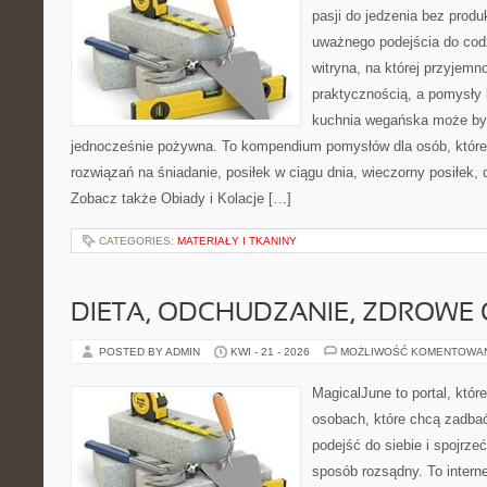
pasji do jedzenia bez prod
uważnego podejścia do cod
witryna, na której przyjemn
praktycznością, a pomysły 
kuchnia wegańska może być
jednocześnie pożywna. To kompendium pomysłów dla osób, które
rozwiązań na śniadanie, posiłek w ciągu dnia, wieczorny posiłek,
Zobacz także Obiady i Kolacje […]
CATEGORIES:
MATERIAŁY I TKANINY
DIETA, ODCHUDZANIE, ZDROWE
POSTED BY ADMIN
KWI - 21 - 2026
MOŻLIWOŚĆ KOMENTOWA
MagicalJune to portal, któr
osobach, które chcą zadba
podejść do siebie i spojrze
sposób rozsądny. To intern