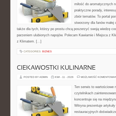
miłość do aromatycznych n
praktyczne porady, interesu
zbiór tematów. To portal po
stworzony dla fanów małej cz
także dla tych, którzy po prostu chcą poszerzyć swoją wiedzę co
parzeniem ulubionych napojów. Polecam Kawiarnie i Miejsca z Kli
z Klimatem. […]
CATEGORIES:
BIZNES
CIEKAWOSTKI KULINARNE
POSTED BY ADMIN
KWI - 11 - 2026
MOŻLIWOŚĆ KOMENTOWA
Ten serwis to wartościowe 
czytelnikach zainteresowany
koncentruje się na międzyna
Witryna prezentuje artykuły
restauracyjnych doświadcze