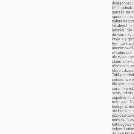
dostępność, 
Dziś jednak 
patrzeć na o
sposobie ur
zainteresowa
lokalnych p
jakości. Nie
drewno czy 
kryje się gł
tym, co trwa
anonimowośc
w sobie coś,
nie tylko kwe
śladu ludzki
różnicach, w
które zdradz
Taki przedmi
sensie, ale 
bliższy czło
ceramika rob
szyty teksty
zupełnie inn
taśmowo. Ni
budują atmos
się bardziej
przypadkowa.
mieszkań wyg
katalogową 
indywidualn
wynika takż