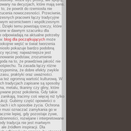
dowany na decyzjach, które mają sens.
 to, że powrót do rzemiosła nie
zucenia nowoczesności. Przeciwnie,
zesnych pracowni łączy tradycyjne
nowym wzornictwem i współczesnym
. Dzięki temu powstają rzeczy, które
ione w dawnym szacunku dla
le odpowiadają na aktualne potrzeby
ów.
blog dla początkujących
może
pokojnie wejść w świat tworzenia
emiosło pokazuje bardzo podobną
cy ręcznej: najważniejsze jest
anowanie podstaw, zrozumienie
zgoda na to, że prawdziwa jakość nie
pośpiechu. Ta zasada łączy różne
przypomina, że dobre efekty zwykle
czasu, praktyki oraz uważności.
a też ogromną wartość kulturową. W
ych tradycjach zapisane są sposoby
na, metalu, tkaniny czy gliny, które
ywane przez pokolenia. Gdy takie
 zanikają, tracimy coś więcej niż tylko
ukcji. Gubimy część opowieści o
ziach i ich sposobie życia. Ochrona
ie musi oznaczać zamykania go w
cznie lepiej, gdy pozostaje żywe,
zienności, rozwijane i interpretowane
dy tradycja nie jest martwym
ale źródłem inspiracji. Dla