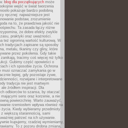
ów.
blog dla początkujących
może
pokojnie wejść w świat tworzenia
emiosło pokazuje bardzo podobną
cy ręcznej: najważniejsze jest
anowanie podstaw, zrozumienie
zgoda na to, że prawdziwa jakość nie
pośpiechu. Ta zasada łączy różne
przypomina, że dobre efekty zwykle
czasu, praktyki oraz uważności.
a też ogromną wartość kulturową. W
ych tradycjach zapisane są sposoby
na, metalu, tkaniny czy gliny, które
ywane przez pokolenia. Gdy takie
 zanikają, tracimy coś więcej niż tylko
ukcji. Gubimy część opowieści o
ziach i ich sposobie życia. Ochrona
ie musi oznaczać zamykania go w
cznie lepiej, gdy pozostaje żywe,
zienności, rozwijane i interpretowane
dy tradycja nie jest martwym
ale źródłem inspiracji. Dla
ch odbiorców to szansa, by otaczać
 mającymi sens oraz korzenie, a nie
ktowną powierzchnię. Warto zauważyć,
sowanie rzemiosłem wpływa również na
 życia. Kiedy wybieramy przedmioty
z większą starannością, sami
ważniej patrzeć na ich używanie.
sywnie kupujemy, rzadziej wymieniamy,
rawiamy. To z pozoru drobna zmiana,