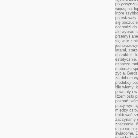
przyzwyczaja
więcej niż l
które szybko 
przestawały 
się poczucie
dochodzi do 
ale wybrać r
przemyślane 
się w tę zmi
jednorazowyc
latami, star
charakter. To
estetycznie,
oznacza mni
materiału sp
życia. Bardz
za dobrze 
produkcji po
Nie wiemy, k
powstały i w
Rzemiosło p
poznać twórc
pracy wymaga
między czło
traktować rz
zaczynamy d
znaczenie. 
staje się nie
świadome. D
musi być luk