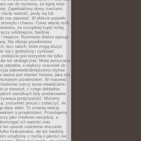
no nas do myślenia, że lepiej mieć
epiej. Zapełnialiśmy domy rzeczami,
traciły wartość, psuły się lub
do nas pasować. W efekcie pojawiło
 przesytu i chaosu. Coraz więcej osób
wniosku, że rozsądniej kupić mniej,
zeczy solidniejsze, bardziej
i trwalsze. Rzemiosło dobrze wpisuje
anę. Nie oferuje przedmiotów
h, lecz takich, które mogą służyć
zeć się z godnością i zyskiwać
 podejście jest korzystne nie tylko
 ale też ekologicznie. Mniej wyrzucania
ej odpadów, a większy szacunek do
rzyja odpowiedzialniejszemu stylowi
o ważna jest również historia, jaka stoi
wykonanym przedmiotem. W masowej
chodzenie rzeczy bywa niewidzialne.
to je stworzył, z czego dokładnie
 jakich warunkach były produkowane.
rzywraca przejrzystość. Możemy
ę, zrozumieć proces i zobaczyć, ile
 dany efekt. To zmienia relację
wiekiem a przedmiotem. Przestajemy
eczy jako chwilowe narzędzia, a
ostrzegać ich wartość oraz
W ten sposób codzienne otoczenie
 tylko funkcjonalne, ale też bardziej
om urządzony z myślą o jakości nie
susowy. Może być prosty, ale spójny,