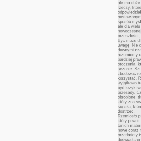
ale ma duże
rzeczy, któr
odpowiedzial
nastawionym 
sposób myśl
ale dla wiel
nowoczesnej 
przeszłości,
Być może dl
uwagę. Nie d
dawnymi czas
rozumiemy c
bardziej pra
otoczenia, k
sezonie. Sz
zbudować rel
korzystać. 
wyjątkowo tr
być krzykli
przesady. C
obrobione, t
który zna sw
się siła, któ
dostrzec.
Rzemiosło p
który powoli
tanich mater
nowe coraz 
przedmioty t
doświadczen