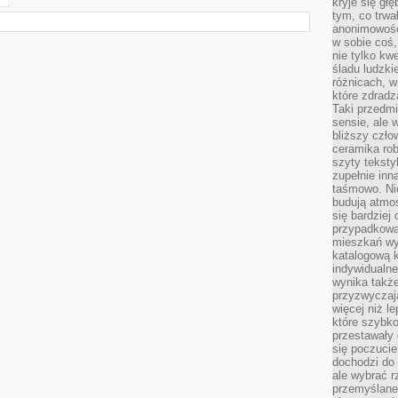
kryje się gł
tym, co trwa
anonimowośc
w sobie coś,
nie tylko kwe
śladu ludzki
różnicach, w
które zdradz
Taki przedmi
sensie, ale 
bliższy czło
ceramika rob
szyty teksty
zupełnie inn
taśmowo. Ni
budują atmos
się bardziej
przypadkowa.
mieszkań wyg
katalogową 
indywidualn
wynika takż
przyzwyczaja
więcej niż l
które szybko 
przestawały 
się poczucie
dochodzi do 
ale wybrać r
przemyślane 