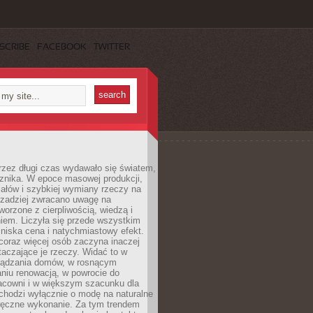
SCRIBE
FACEBOOK
TWITTER
rzez długi czas wydawało się światem,
 znika. W epoce masowej produkcji,
iałów i szybkiej wymiany rzeczy na
rzadziej zwracano uwagę na
worzone z cierpliwością, wiedzą i
iem. Liczyła się przede wszystkim
niska cena i natychmiastowy efekt.
coraz więcej osób zaczyna inaczej
taczające je rzeczy. Widać to w
ządzania domów, w rosnącym
niu renowacją, w powrocie do
racowni i w większym szacunku dla
 chodzi wyłącznie o modę na naturalne
ręczne wykonanie. Za tym trendem