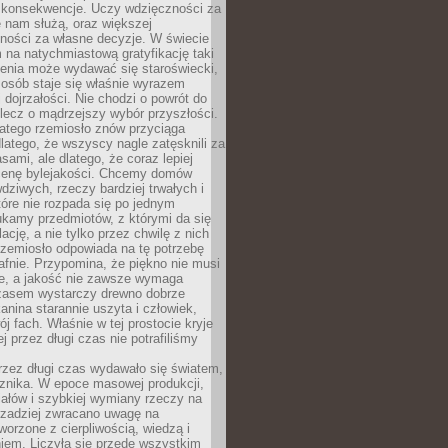
 konsekwencje. Uczy wdzięczności za
e nam służą, oraz większej
ności za własne decyzje. W świecie
na natychmiastową gratyfikację taki
enia może wydawać się staroświecki,
u osób staje się właśnie wyrazem
dojrzałości. Nie chodzi o powrót do
 lecz o mądrzejszy wybór przyszłości.
atego rzemiosło znów przyciąga
latego, że wszyscy nagle zatęsknili za
ami, ale dlatego, że coraz lepiej
enę bylejakości. Chcemy domów
wdziwych, rzeczy bardziej trwałych i
tóre nie rozpada się po jednym
ukamy przedmiotów, z którymi da się
ację, a nie tylko przez chwilę z nich
Rzemiosło odpowiada na tę potrzebę
afnie. Przypomina, że piękno nie musi
we, a jakość nie zawsze wymaga
zasem wystarczy drewno dobrze
kanina starannie uszyta i człowiek,
ój fach. Właśnie w tej prostocie kryje
rej przez długi czas nie potrafiliśmy
rzez długi czas wydawało się światem,
 znika. W epoce masowej produkcji,
iałów i szybkiej wymiany rzeczy na
rzadziej zwracano uwagę na
worzone z cierpliwością, wiedzą i
iem. Liczyła się przede wszystkim