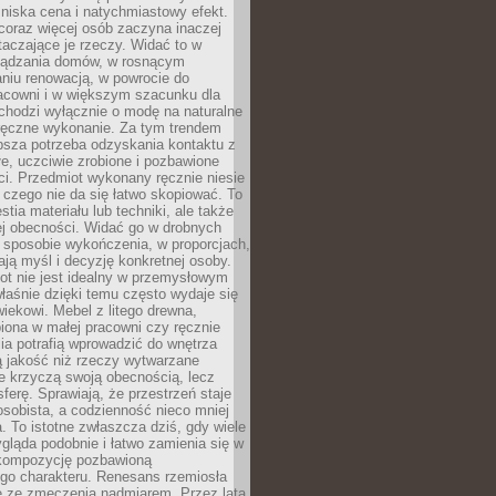
niska cena i natychmiastowy efekt.
coraz więcej osób zaczyna inaczej
taczające je rzeczy. Widać to w
ządzania domów, w rosnącym
niu renowacją, w powrocie do
racowni i w większym szacunku dla
 chodzi wyłącznie o modę na naturalne
ręczne wykonanie. Za tym trendem
ębsza potrzeba odzyskania kontaktu z
łe, uczciwie zrobione i pozbawione
i. Przedmiot wykonany ręcznie niesie
 czego nie da się łatwo skopiować. To
stia materiału lub techniki, ale także
ej obecności. Widać go w drobnych
 sposobie wykończenia, w proporcjach,
ają myśl i decyzję konkretnej osoby.
ot nie jest idealny w przemysłowym
właśnie dzięki temu często wydaje się
wiekowi. Mebel z litego drewna,
iona w małej pracowni czy ręcznie
lia potrafią wprowadzić do wnętrza
ą jakość niż rzeczy wytwarzane
e krzyczą swoją obecnością, lecz
ferę. Sprawiają, że przestrzeń staje
 osobista, a codzienność nieco mniej
 To istotne zwłaszcza dziś, gdy wiele
ląda podobnie i łatwo zamienia się w
kompozycję pozbawioną
ego charakteru. Renesans rzemiosła
e ze zmęczenia nadmiarem. Przez lata