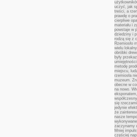
użytkownik
uczyć, jak s
treści, a rz
prawdę o pra
cierpliwe op
materiału i 
powstaje w 
dziedziny i 
rodzą się z 
Rzemiosło m
wielu lokaln
obróbki drew
były przekaz
umiejętności
metodę prod
miejscu, lud
rzemiosła n
muzeum. Zna
obecne w cod
na nowo. Wte
eksponatem, 
współczesny
się rzeczami
jedynie efe
że zaintere
nasze tempo
wykonywane 
zaczynamy u
Mniej impul
częściej nap