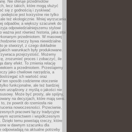
anę. Nie oferuje przedmiotów
h, lecz takich, które mogą służyć
zeć się z godnością i zyskiwać
 podejście jest korzystne nie tylko
 ale też ekologicznie. Mniej wyrzucania
ej odpadów, a większy szacunek do
rzyja odpowiedzialniejszemu stylowi
o ważna jest również historia, jaka stoi
wykonanym przedmiotem. W masowej
chodzenie rzeczy bywa niewidzialne.
to je stworzył, z czego dokładnie
 jakich warunkach były produkowane.
rzywraca przejrzystość. Możemy
ę, zrozumieć proces i zobaczyć, ile
 dany efekt. To zmienia relację
wiekiem a przedmiotem. Przestajemy
eczy jako chwilowe narzędzia, a
ostrzegać ich wartość oraz
W ten sposób codzienne otoczenie
 tylko funkcjonalne, ale też bardziej
om urządzony z myślą o jakości nie
susowy. Może być prosty, ale spójny,
dowany na decyzjach, które mają sens.
 to, że powrót do rzemiosła nie
zucenia nowoczesności. Przeciwnie,
zesnych pracowni łączy tradycyjne
nowym wzornictwem i współczesnym
. Dzięki temu powstają rzeczy, które
ione w dawnym szacunku dla
le odpowiadają na aktualne potrzeby