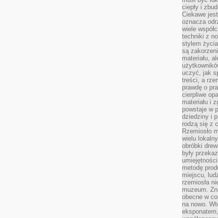
ciepły i zbu
Ciekawe jest
oznacza odr
wiele współc
techniki z 
stylem życia
są zakorzen
materiału, a
użytkownik
uczyć, jak s
treści, a rz
prawdę o pra
cierpliwe op
materiału i 
powstaje w 
dziedziny i 
rodzą się z 
Rzemiosło m
wielu lokaln
obróbki drew
były przekaz
umiejętności
metodę prod
miejscu, lud
rzemiosła n
muzeum. Zna
obecne w cod
na nowo. Wte
eksponatem, 