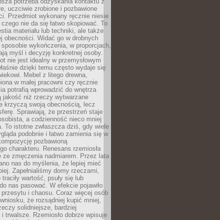
ębsza potrzeba odzyskania kontaktu z
łe, uczciwie zrobione i pozbawione
i. Przedmiot wykonany ręcznie niesie
 czego nie da się łatwo skopiować. To
stia materiału lub techniki, ale także
ej obecności. Widać go w drobnych
 sposobie wykończenia, w proporcjach,
ają myśl i decyzję konkretnej osoby.
ot nie jest idealny w przemysłowym
właśnie dzięki temu często wydaje się
wiekowi. Mebel z litego drewna,
iona w małej pracowni czy ręcznie
lia potrafią wprowadzić do wnętrza
ą jakość niż rzeczy wytwarzane
e krzyczą swoją obecnością, lecz
ferę. Sprawiają, że przestrzeń staje
 osobista, a codzienność nieco mniej
 To istotne zwłaszcza dziś, gdy wiele
ląda podobnie i łatwo zamienia się w
kompozycję pozbawioną
ego charakteru. Renesans rzemiosła
e ze zmęczenia nadmiarem. Przez lata
no nas do myślenia, że lepiej mieć
epiej. Zapełnialiśmy domy rzeczami,
traciły wartość, psuły się lub
do nas pasować. W efekcie pojawiło
 przesytu i chaosu. Coraz więcej osób
wniosku, że rozsądniej kupić mniej,
zeczy solidniejsze, bardziej
i trwalsze. Rzemiosło dobrze wpisuje