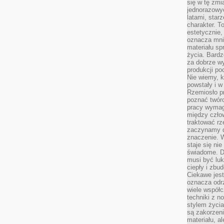
się w tę zmi
jednorazowyc
latami, star
charakter. To
estetycznie,
oznacza mni
materiału sp
życia. Bardz
za dobrze 
produkcji po
Nie wiemy, k
powstały i w
Rzemiosło p
poznać twórc
pracy wymaga
między czło
traktować rz
zaczynamy d
znaczenie. 
staje się nie
świadome. D
musi być luk
ciepły i zbu
Ciekawe jest
oznacza odr
wiele współc
techniki z 
stylem życia
są zakorzen
materiału, a