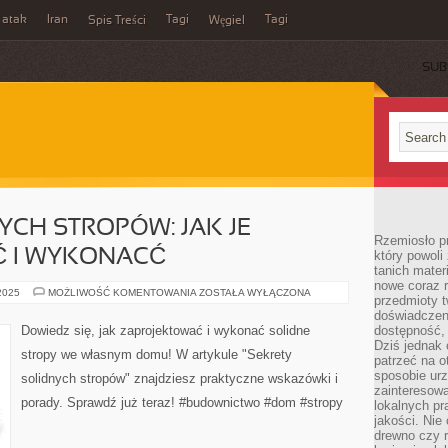
 atak
Iran
Tagi
Tagi
Spis Treści
Węgiel
SUB
YCH STROPÓW: JAK JE
Rzemiosło p
 I WYKONACĆ
który powoli
tanich mater
nowe coraz 
SEKRETY
 2025
MOŻLIWOŚĆ KOMENTOWANIA
ZOSTAŁA WYŁĄCZONA
przedmioty t
SOLIDNYCH
STROPÓW:
doświadczen
JAK
Dowiedz się, jak zaprojektować i wykonać solidne
dostępność, 
JE
Dziś jednak 
ZAPROJEKTOWAĆ
stropy we własnym domu! W artykule "Sekrety
I
patrzeć na o
WYKONACĆ
sposobie ur
solidnych stropów" znajdziesz praktyczne wskazówki i
zainteresowa
porady. Sprawdź już teraz! #budownictwo #dom #stropy
lokalnych p
jakości. Nie
drewno czy 