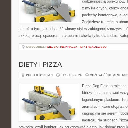
codziennością opiekunów. T
z myślą o tych, którzy chcą
pociechy komfortowo, a jed
Znajdziesz tu treści o ubra
ale też o tym, jak odnaleźć własny styl w zabieganej rzeczywist
szkołą, pracą, spacerem, zakupami i chwilą tylko dla siebie. Kat
CATEGORIES:
WIEJSKA INSPIRACJA – DIY I RĘKODZIEŁO
DIETY I PIZZA
POSTED BY ADMIN
STY - 13 - 2026
MOŻLIWOŚĆ KOMENTOWA
Pizza Dog Field to miejsce 
którzy chcą poznawać wszy
legendarnym plackiem. To po
aromatach, które stoją za 
ciągnącym się serem i do
nastroju. Na stronach Pizza
praktyka, czyli konkret: jak przygotować ciasto, jak dobrać produk