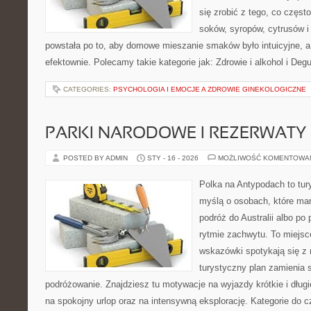
się zrobić z tego, co częst
soków, syropów, cytrusów i
powstała po to, aby domowe mieszanie smaków było intuicyjne, a
efektownie. Polecamy takie kategorie jak: Zdrowie i alkohol i Deg
CATEGORIES:
PSYCHOLOGIA I EMOCJE A ZDROWIE GINEKOLOGICZNE
PARKI NARODOWE I REZERWATY
POSTED BY ADMIN
STY - 16 - 2026
MOŻLIWOŚĆ KOMENTOWA
Polka na Antypodach to tur
myślą o osobach, które mar
podróż do Australii albo po
rytmie zachwytu. To miejsc
wskazówki spotykają się z r
turystyczny plan zamienia
podróżowanie. Znajdziesz tu motywacje na wyjazdy krótkie i dłu
na spokojny urlop oraz na intensywną eksplorację. Kategorie do c