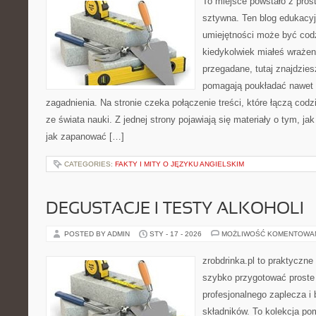
To miejsce powstało z pros
sztywna. Ten blog edukacy
umiejętności może być codzi
kiedykolwiek miałeś wrażen
przegadane, tutaj znajdzies
pomagają poukładać nawet n
zagadnienia. Na stronie czeka połączenie treści, które łączą co
ze świata nauki. Z jednej strony pojawiają się materiały o tym, j
jak zapanować […]
CATEGORIES:
FAKTY I MITY O JĘZYKU ANGIELSKIM
DEGUSTACJE I TESTY ALKOHOLI
POSTED BY ADMIN
STY - 17 - 2026
MOŻLIWOŚĆ KOMENTOWA
zrobdrinka.pl to praktyczne
szybko przygotować proste
profesjonalnego zaplecza i
składników. To kolekcja pom