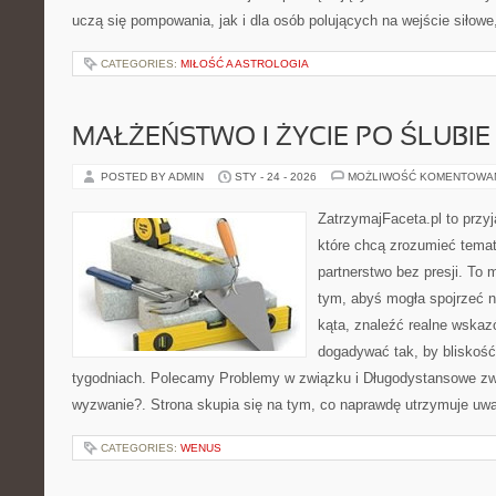
uczą się pompowania, jak i dla osób polujących na wejście siłowe
CATEGORIES:
MIŁOŚĆ A ASTROLOGIA
MAŁŻEŃSTWO I ŻYCIE PO ŚLUBIE
POSTED BY ADMIN
STY - 24 - 2026
MOŻLIWOŚĆ KOMENTOWA
ZatrzymajFaceta.pl to przyj
które chcą zrozumieć temat
partnerstwo bez presji. To 
tym, abyś mogła spojrzeć 
kąta, znaleźć realne wskaz
dogadywać tak, by bliskość 
tygodniach. Polecamy Problemy w związku i Długodystansowe zw
wyzwanie?. Strona skupia się na tym, co naprawdę utrzymuje uwag
CATEGORIES:
WENUS