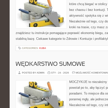
które chcą biegać w stolicy
bez chaosu i bez kontuzji. 
aktywność spotyka się z wi
Niezależnie od tego, czy d
kroki na trasie, czy masz 
znajdziesz tu instrukcje pomagające poprawić ekonomię biegu, z
stabilną bazę. Ciekawe kategorie to Zdrowie i Kontuzje i profilakt
CATEGORIES:
KUBA
WĘDKARSTWO SUMOWE
POSTED BY ADMIN
STY - 24 - 2026
MOŻLIWOŚĆ KOMENTOWA
MOCZYKIJE to niezależny s
powstał po to, aby łączyć 
poradami. To miejsce dla o
porannej mgły, ale jednocze
Niezależnie od tego, czy in