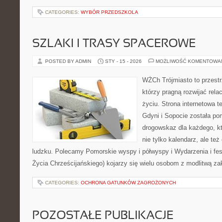
CATEGORIES:
WYBÓR PRZEDSZKOLA
SZLAKI I TRASY SPACEROWE
POSTED BY ADMIN
STY - 15 - 2026
MOŻLIWOŚĆ KOMENTOWA
WŻCh Trójmiasto to przestrz
którzy pragną rozwijać rel
życiu. Strona internetowa 
Gdyni i Sopocie została po
drogowskaz dla każdego, k
nie tylko kalendarz, ale też
ludzku. Polecamy Pomorskie wyspy i półwyspy i Wydarzenia i fe
Życia Chrześcijańskiego) kojarzy się wielu osobom z modlitwą z
CATEGORIES:
OCHRONA GATUNKÓW ZAGROŻONYCH
POZOSTAŁE PUBLIKACJE