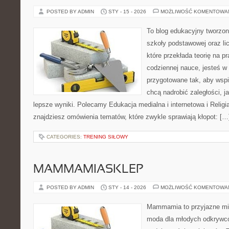
POSTED BY ADMIN
STY - 15 - 2026
MOŻLIWOŚĆ KOMENTOWA
To blog edukacyjny tworzon
szkoły podstawowej oraz li
które przekłada teorię na p
codziennej nauce, jesteś w
przygotowane tak, aby wspi
chcą nadrobić zaległości, ja
lepsze wyniki. Polecamy Edukacja medialna i internetowa i Religia
znajdziesz omówienia tematów, które zwykle sprawiają kłopot: […
CATEGORIES:
TRENING SIŁOWY
MAMMAMIASKLEP
POSTED BY ADMIN
STY - 14 - 2026
MOŻLIWOŚĆ KOMENTOWA
Mammamia to przyjazne mie
moda dla młodych odkrywcó