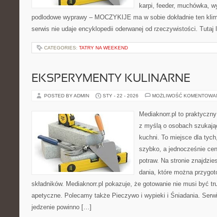
karpi, feeder, muchówka, 
podlodowe wyprawy – MOCZYKIJE ma w sobie dokładnie ten klima
serwis nie udaje encyklopedii oderwanej od rzeczywistości. Tutaj 
CATEGORIES:
TATRY NA WEEKEND
EKSPERYMENTY KULINARNE
POSTED BY ADMIN
STY - 22 - 2026
MOŻLIWOŚĆ KOMENTOWA
Mediaknorr.pl to praktyczny
z myślą o osobach szukają
kuchni. To miejsce dla tyc
szybko, a jednocześnie ce
potraw. Na stronie znajdzie
dania, które można przygo
składników. Mediaknorr.pl pokazuje, że gotowanie nie musi być tr
apetyczne. Polecamy także Pieczywo i wypieki i Śniadania. Serwis
jedzenie powinno […]