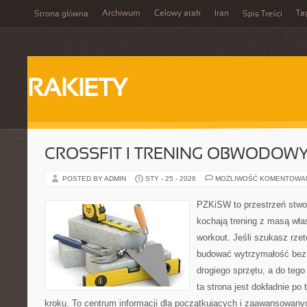
Archiwum
Celowy atak
Iran
Ta
Strona główna
Spis Treści
RAKIETY
CROSSFIT I TRENING OBWODOW
POSTED BY ADMIN
STY - 25 - 2026
MOŻLIWOŚĆ KOMENTOWA
PZKiSW to przestrzeń stwor
kochają trening z masą włas
workout. Jeśli szukasz rzet
budować wytrzymałość bez 
drogiego sprzętu, a do teg
ta strona jest dokładnie po 
kroku. To centrum informacji dla początkujących i zaawansowanych