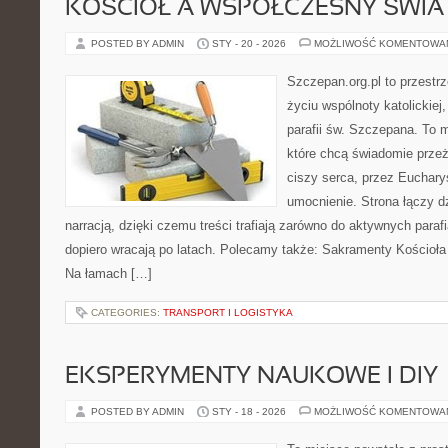
KOŚCIÓŁ A WSPÓŁCZESNY ŚWIA
POSTED BY ADMIN
STY - 20 - 2026
MOŻLIWOŚĆ KOMENTOWA
Szczepan.org.pl to przestr
życiu wspólnoty katolickiej
parafii św. Szczepana. To m
które chcą świadomie prze
ciszy serca, przez Euchary
umocnienie. Strona łączy d
narracją, dzięki czemu treści trafiają zarówno do aktywnych parafia
dopiero wracają po latach. Polecamy także: Sakramenty Kościoła i 
Na łamach […]
CATEGORIES:
TRANSPORT I LOGISTYKA
EKSPERYMENTY NAUKOWE I DIY
POSTED BY ADMIN
STY - 18 - 2026
MOŻLIWOŚĆ KOMENTOWA