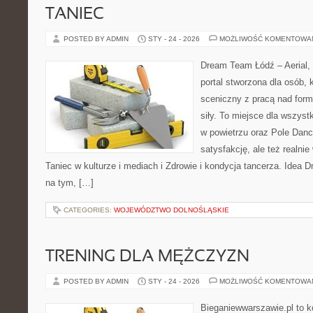
TANIEC
POSTED BY ADMIN
STY - 24 - 2026
MOŻLIWOŚĆ KOMENTOWA
Dream Team Łódź – Aerial, 
portal stworzona dla osób, 
sceniczny z pracą nad formą
siły. To miejsce dla wszystk
w powietrzu oraz Pole Dance
satysfakcję, ale też realni
Taniec w kulturze i mediach i Zdrowie i kondycja tancerza. Idea 
na tym, […]
CATEGORIES:
WOJEWÓDZTWO DOLNOŚLĄSKIE
TRENING DLA MĘŻCZYZN
POSTED BY ADMIN
STY - 24 - 2026
MOŻLIWOŚĆ KOMENTOWA
Bieganiewwarszawie.pl to k