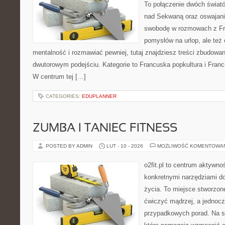
To połączenie dwóch świató
nad Sekwaną oraz oswajania
swobodę w rozmowach z Fr
pomysłów na urlop, ale też
mentalność i rozmawiać pewniej, tutaj znajdziesz treści zbudowa
dwutorowym podejściu. Kategorie to Francuska popkultura i Francu
W centrum tej […]
CATEGORIES:
EDUPLANNER
ZUMBA I TANIEC FITNESS
POSTED BY ADMIN
LUT - 10 - 2026
MOŻLIWOŚĆ KOMENTOWA
o2fit.pl to centrum aktywno
konkretnymi narzędziami do
życia. To miejsce stworzon
ćwiczyć mądrzej, a jednocze
przypadkowych porad. Na st