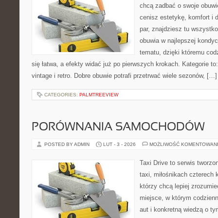
chcą zadbać o swoje obuwi
cenisz estetykę, komfort i
par, znajdziesz tu wszystko
obuwia w najlepszej kondycj
tematu, dzięki któremu codz
się łatwa, a efekty widać już po pierwszych krokach. Kategorie to
vintage i retro. Dobre obuwie potrafi przetrwać wiele sezonów, […]
CATEGORIES:
PALMTREEVIEW
PORÓWNANIA SAMOCHODÓW
POSTED BY ADMIN
LUT - 3 - 2026
MOŻLIWOŚĆ KOMENTOWAN
Taxi Drive to serwis tworz
taxi, miłośnikach czterech 
którzy chcą lepiej zrozumie
miejsce, w którym codzienn
aut i konkretną wiedzą o t