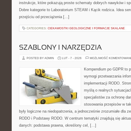
instrukcje, które pokazują proste schematy dobrych nawyków i s
Dobre kategorie to Laboratorium STEAM i Kącik rodzica. Idea ser
przejściu od przeciążenia […]
CATEGORIES:
CIEKAWOSTKI GEOLOGICZNE I FORMACJE SKALANE
SZABLONY I NARZĘDZIA
POSTED BY ADMIN
LUT - 7 - 2026
MOŻLIWOŚĆ KOMENTOWAN
Kompendium po GDPR to pla
wymogi przetwarzania info
implementacji RODO. Stron
myślą o realnych sytuacjac
specjalistów za ochronę dan
stosowania przepisów w tak
były logiczne na niedopatrzenia, a jednocześnie zrozumiałe dla
RODO i Podstawy RODO. W centrum tematyki znajdują się aktual
danych: podstawa prawna, określony cel, […]