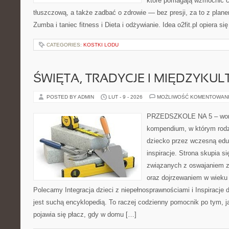
które pomagają wzmocnić c
tłuszczową, a także zadbać o zdrowie — bez presji, za to z plan
Zumba i taniec fitness i Dieta i odżywianie. Idea o2fit.pl opiera si
CATEGORIES:
KOSTKI LODU
ŚWIĘTA, TRADYCJE I MIĘDZYK
POSTED BY ADMIN
LUT - 9 - 2026
MOŻLIWOŚĆ KOMENTOWAN
PRZEDSZKOLE NA 5 – wortal
kompendium, w którym rodz
dziecko przez wczesną eduk
inspiracje. Strona skupia 
związanych z oswajaniem z
oraz dojrzewaniem w wieku
Polecamy Integracja dzieci z niepełnosprawnościami i Inspiracje d
jest suchą encyklopedią. To raczej codzienny pomocnik po tym, j
pojawia się płacz, gdy w domu […]