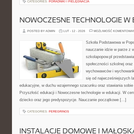
CATEGORIES:
PORADNIKI I PIELĘGNACJA
NOWOCZESNE TECHNOLOGIE W 
POSTED BY ADMIN
LUT - 12 - 2026
MOŻLIWOŚĆ KOMENTOWA
Szkoła Podstawowa w Popow
nauczanie idzie w parze z 
szkolapopow.pl przedstawi
społeczności szkolnej oraz
wychowawców i wychowankó
się od najwcześniejszych la
edukacyjne, w duchu wzajemnego szacunku oraz stawiania sobie c
Przyszłość edukacji i Nowoczesne technologie w edukacji. W cent
dziecko oraz jego predyspozycje. Nauczanie początkowe […]
CATEGORIES:
PEREGRINOS
INSTALACJE DOMOWE I MAŁOS