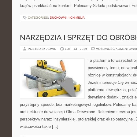
krajów przekładać na konkret. Polecamy Szkoła podstawowa i E
CATEGORIES:
DUCHOWNI I ICH MISJA
NARZĘDZIA I SPRZĘT DO OBRÓB
POSTED BY ADMIN
LUT - 13 - 2026
MOŻLIWOŚĆ KOMENTOWA
Ta platforma to wszechstro
poświęcony temu, co w prak
różnicę w konstrukcjach: d
Jeżeli interesuje Cię wzno
platforma zewnętrzna, poła
drewniane dodatki, znajdzi
przystępny sposób, bez marketingowych ogólników. Polecamy kat
architekturze drewnianej i Okna Drewniane. Rdzeniem serwisu jest
perspektyw naraz: inżynierskiej, stolarskiej oraz eksploatacyjnej
właściwości takie […]