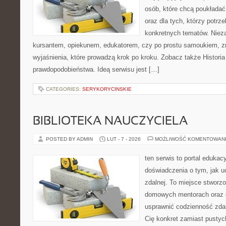
osób, które chcą poukłada
oraz dla tych, którzy potrz
konkretnych tematów. Nieza
kursantem, opiekunem, edukatorem, czy po prostu samoukiem, zn
wyjaśnienia, które prowadzą krok po kroku. Zobacz także Histori
prawdopodobieństwa. Ideą serwisu jest […]
CATEGORIES:
SERYKORYCINSKIE
BIBLIOTEKA NAUCZYCIELA
POSTED BY ADMIN
LUT - 7 - 2026
MOŻLIWOŚĆ KOMENTOWAN
ten serwis to portal edukac
doświadczenia o tym, jak u
zdalnej. To miejsce stworz
domowych mentorach oraz e
usprawnić codzienność zdaln
Cię konkret zamiast pustych