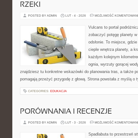
RZEKI
POSTED BY ADMIN
LUT - 4 - 2026
MOŻLIWOŚĆ KOMENTOWAN
Vulcans to portal podróżnic
zobaczyć potęgę planety w j
odsłonie. To miejsce, gdzie
cieple wnętrza planety, a kr
każdym kolejnym kilometrem
ognia, wyrzuty gorącej wod
znajdziesz tu konkretne wskazówki do planowania tras, a także p
pomagają przeżyć przygodę z głową. Strona powstała z myślą o t
CATEGORIES:
EDUKACJA
PORÓWNANIA I RECENZJE
POSTED BY ADMIN
LUT - 3 - 2026
MOŻLIWOŚĆ KOMENTOWAN
Spadlabuta to przestrzeń st