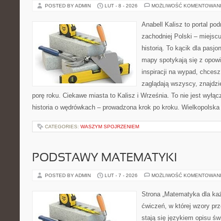
POSTED BY ADMIN
LUT - 8 - 2026
MOŻLIWOŚĆ KOMENTOWAN
Anabell Kalisz to portal po
zachodniej Polski – miejscu
historią. To kącik dla pasj
mapy spotykają się z opowi
inspiracji na wypad, chcesz
zaglądają wszyscy, znajdzi
porę roku. Ciekawe miasta to Kalisz i Września. To nie jest wyłąc
historia o wędrówkach – prowadzona krok po kroku. Wielkopolska 
CATEGORIES:
WASZYM SPOJRZENIEM
PODSTAWY MATEMATYKI
POSTED BY ADMIN
LUT - 7 - 2026
MOŻLIWOŚĆ KOMENTOWAN
Strona „Matematyka dla każ
ćwiczeń, w której wzory prz
stają się językiem opisu świ