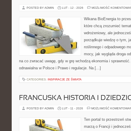
POSTED BY ADMIN
LUT - 12 - 2026
MOŻLIWOŚĆ KOMENTOWA
Wikana BioEnergia to przes
które chcą zrozumieć temat
wdrożeniowy, ale jednocześ
porządkuje wiedzę o tym, 
roślinnego i odpadowego mo
mocy, jak wygląda droga od 
na co zwracać uwagę, gdy w grę wchodzą ekonomia i sprawność. 
odnawialna w Polsce i Prawo i regulacje. Na […]
CATEGORIES:
INSPIRACJE ZE ŚWIATA
FRANCUSKA HISTORIA I DZIEDZ
POSTED BY ADMIN
LUT - 11 - 2026
MOŻLIWOŚĆ KOMENTOWA
Ten portal to przestrzeń st
marzą o Francji i jednocześn