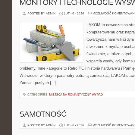
MONITORY I TECHNOLOGIE WYŚ
POSTED BY ADMIN
LUT - 6 - 2026
MOŻLIWOŚĆ KOMENTOWAN
LAKOM to nowoczesna stro
komputerowemu oraz napra
towarzyszą nam w każdym t
stworzone z myślą o osobac
świadomie, a także o tych, 
wsparcia wtedy, gdy kompu
problemy. Inne kategorie to Retro PC i historia hardware’u i Pa
W świecie, w którym parametry potrafią zamieszać, LAKOM stawi
Zamiast pustych […]
CATEGORIES:
MIEJSCA NA ROMANTYCZNY WYPAD
SAMOTNOŚĆ
POSTED BY ADMIN
LUT - 6 - 2026
MOŻLIWOŚĆ KOMENTOWAN