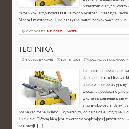
przestrzeń dla tych, którzy 
miłośników aktywności i kulturalnych wydarzeń. Przeczytaj także 
Miasta i miasteczka. Lubelszczyzna potrafi zaskakiwać: raz kusi
CATEGORIES:
MIEJSCA Z KLIMATEM
TECHNIKA
POSTED BY ADMIN
LUT - 5 - 2026
MOŻLIWOŚĆ KOMENTOWAN
Lulitulisie to serwis nauko
dzieciach oraz o bliskich, 
naukę w sposób przyjazny.
wiedza są podawane jako p
wyzwania zamieniają się w 
z pomysłowością, dzięki c
poznawać różne ścieżki i wybierać to, co najbardziej intryguje. P
Lulitulisie. Główną ideą jest stworzenie wspierającej przestrzeni,
bez presji. […]