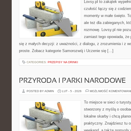
Lovsy.pl to zakątek wypełn
czułość łączy się z codzien
momenty w małe święto. To
ale też dla zabieganych, k
rozmowę. Lovsy.pl nie pozu
zamiast tego opowiada, że
się z małych decyzji: z uważności, z dialogu, z zrozumienia i z 
proste. Zobacz kategorie Samorozwój i Uczenie się […]
CATEGORIES:
PRZEPISY NA DRINKI
PRZYRODA I PARKI NARODOWE
POSTED BY ADMIN
LUT - 5 - 2026
MOŻLIWOŚĆ KOMENTOWAN
To miejsce w sieci o turyst
stworzony z myślą o osobac
lokalne skarby i chcą plan
praktyczny. Znajdziesz tu op
weekend, a także pomysły 