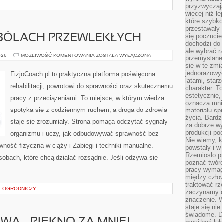
przyzwyczaja
więcej niż l
które szybko 
przestawały 
się poczucie
 BÓLACH PRZEWLEKŁYCH
dochodzi do 
ale wybrać r
FIZJOTERAPIA
026
MOŻLIWOŚĆ KOMENTOWANIA
ZOSTAŁA WYŁĄCZONA
przemyślane 
W
się w tę zmi
BÓLACH
PRZEWLEKŁYCH
jednorazowyc
FizjoCoach.pl to praktyczna platforma poświęcona
latami, star
rehabilitacji, powrotowi do sprawności oraz skutecznemu
charakter. To
estetycznie,
pracy z przeciążeniami. To miejsce, w którym wiedza
oznacza mni
spotyka się z codziennym ruchem, a droga do zdrowia
materiału sp
życia. Bardz
staje się zrozumiały. Strona pomaga odczytać sygnały
za dobrze 
produkcji po
organizmu i uczy, jak odbudowywać sprawność bez
Nie wiemy, k
ność fizyczna w ciąży i Zabiegi i techniki manualne.
powstały i w
Rzemiosło p
sobach, które chcą działać rozsądnie. Jeśli odzywa się
poznać twórc
pracy wymaga
między czło
traktować rz
ĘT OGRODNICZY
zaczynamy d
znaczenie. 
staje się nie
świadome. D
musi być luk