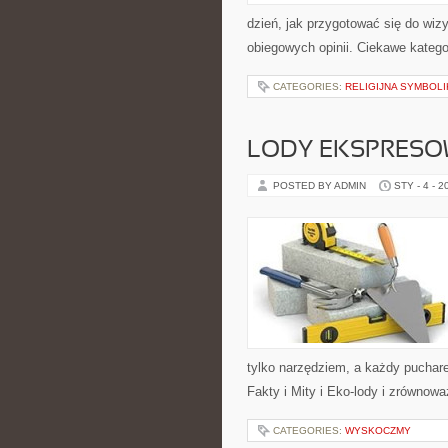
dzień, jak przygotować się do wizy
obiegowych opinii. Ciekawe kategor
CATEGORIES:
RELIGIJNA SYMBOLI
LODY EKSPRESOW
POSTED BY ADMIN
STY - 4 - 2
tylko narzędziem, a każdy puchar
Fakty i Mity i Eko-lody i zrównowa
CATEGORIES:
WYSKOCZMY