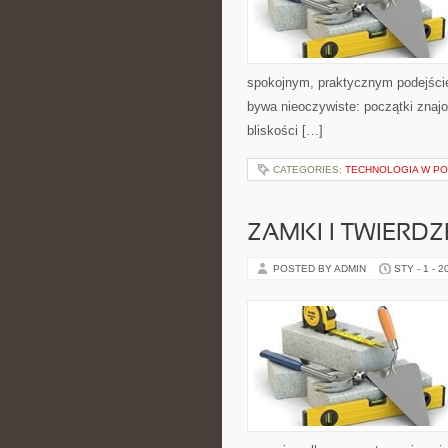
spokojnym, praktycznym podejście
bywa nieoczywiste: początki znajo
bliskości […]
CATEGORIES:
TECHNOLOGIA W P
ZAMKI I TWIERDZ
POSTED BY ADMIN
STY - 1 - 2