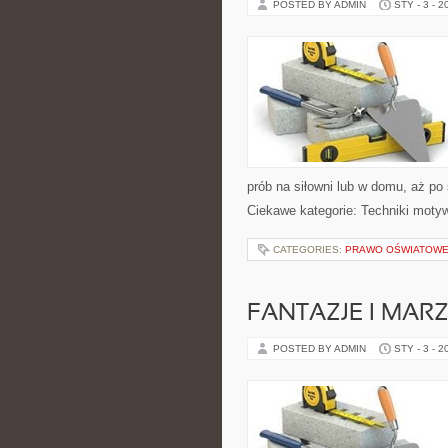
POSTED BY ADMIN
STY - 3 - 2
prób na siłowni lub w domu, aż p
Ciekawe kategorie: Techniki motyw
CATEGORIES:
PRAWO OŚWIATOWE 
FANTAZJE I MAR
POSTED BY ADMIN
STY - 3 - 2