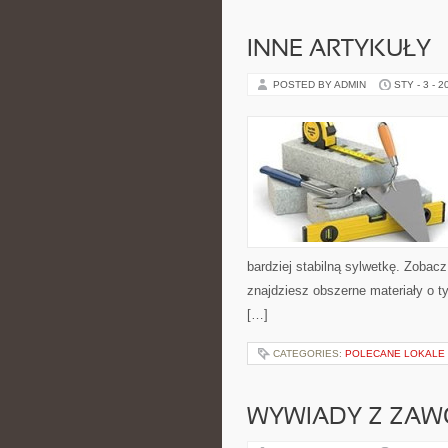
INNE ARTYKUŁY
POSTED BY ADMIN
STY - 3 - 2
bardziej stabilną sylwetkę. Zobac
znajdziesz obszerne materiały o t
[…]
CATEGORIES:
POLECANE LOKALE
WYWIADY Z ZAWO