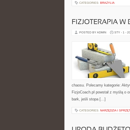
CATEGORIES:
BRAZYLIA
FIZJOTERAPIA W
POSTED BY ADMIN
STY - 1 - 2
chaosu. Polecamy kategorie: Aktyw
FizjoCoach.pl powstał z myślą o o
bark, jeśli stopa […]
CATEGORIES:
NARZĘDZIA I SPRZ