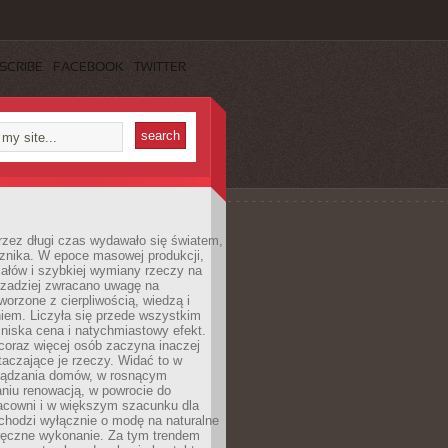
SCRIBE
FACEBOOK
TWITTER
rzez długi czas wydawało się światem,
 znika. W epoce masowej produkcji,
iałów i szybkiej wymiany rzeczy na
rzadziej zwracano uwagę na
worzone z cierpliwością, wiedzą i
iem. Liczyła się przede wszystkim
niska cena i natychmiastowy efekt.
coraz więcej osób zaczyna inaczej
taczające je rzeczy. Widać to w
ządzania domów, w rosnącym
niu renowacją, w powrocie do
racowni i w większym szacunku dla
 chodzi wyłącznie o modę na naturalne
ręczne wykonanie. Za tym trendem