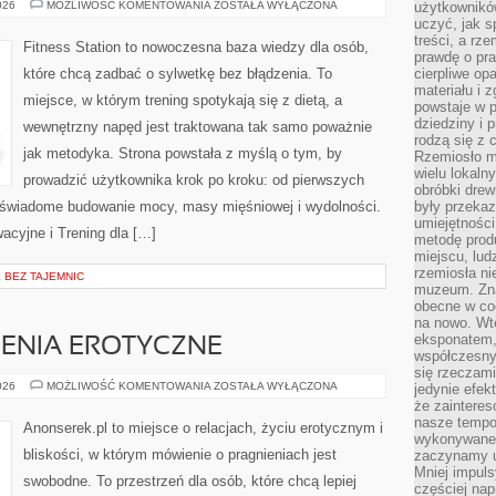
WYWIADY
026
MOŻLIWOŚĆ KOMENTOWANIA
ZOSTAŁA WYŁĄCZONA
użytkownik
Z
uczyć, jak s
ZAWODNIKAMI
treści, a rz
I
Fitness Station to nowoczesna baza wiedzy dla osób,
TRENERAMI
prawdę o pra
które chcą zadbać o sylwetkę bez błądzenia. To
cierpliwe op
materiału i 
miejsce, w którym trening spotykają się z dietą, a
powstaje w 
dziedziny i 
wewnętrzny napęd jest traktowana tak samo poważnie
rodzą się z 
jak metodyka. Strona powstała z myślą o tym, by
Rzemiosło m
wielu lokaln
prowadzić użytkownika krok po kroku: od pierwszych
obróbki drew
o świadome budowanie mocy, masy mięśniowej i wydolności.
były przekaz
umiejętności
acyjne i Trening dla […]
metodę prod
miejscu, lud
rzemiosła n
BEZ TAJEMNIC
muzeum. Zna
obecne w cod
na nowo. Wte
eksponatem, 
ZENIA EROTYCZNE
współczesny
się rzeczami
FANTAZJE
026
MOŻLIWOŚĆ KOMENTOWANIA
ZOSTAŁA WYŁĄCZONA
jedynie efe
I
że zaintere
MARZENIA
nasze tempo
EROTYCZNE
Anonserek.pl to miejsce o relacjach, życiu erotycznym i
wykonywane 
bliskości, w którym mówienie o pragnieniach jest
zaczynamy u
Mniej impul
swobodne. To przestrzeń dla osób, które chcą lepiej
częściej nap