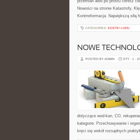
przemian albo po prostu cenisz ci
Nowości na stronie Katastrofy, Kl
Kontrreformacja. Największą siłą hi
CATEGORIES:
KOSTKI LODU
NOWE TECHNOL
POSTED BY ADMIN
STY - 1 - 2
dotyczące wod-kan, CO, rekuperac
kategorie: Przechowywanie i organi
kręci się wokół rozsądnych prakty