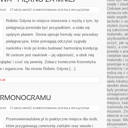
A – PIĘKNO ZA MNIEJ
ciepły i zbu
Ciekawe jest
URODA
 2025
MOŻLIWOŚĆ KOMENTOWANIA
ZOSTAŁA WYŁĄCZONA
oznacza odr
BUDŻETOWA
–
wiele współc
PIĘKNO
Rolletic Gdynia to miejsce stworzone z myślą o tym, by
techniki z 
ZA
stylem życia
MNIEJ
pielęgnacja przestała być przypadkiem, a stała się
są zakorzen
materiału, a
spójnym planem. Strona opisuje formuły oraz procedury
użytkownik
pielęgnacyjne, które pomagają odczytać sygnały
uczyć, jak s
treści, a rz
naskórka i krok po kroku budować harmonijną kondycję.
prawdę o pra
W centrum jest naskórek – jej odporność, a obok niej
cierpliwe op
materiału i 
wyglądać i czuć się pewniej. Zobacz koniecznie Kosmetyka
powstaje w 
dziedziny i 
e i organiczne. Na stronie Rolletic Gdynia […]
rodzą się z 
Rzemiosło m
ACJE
wielu lokaln
obróbki drew
były przekaz
umiejętności
ARMONOGRAMU
metodę prod
miejscu, lud
rzemiosła n
PLANOWANIE
 2025
MOŻLIWOŚĆ KOMENTOWANIA
ZOSTAŁA WYŁĄCZONA
muzeum. Zna
HARMONOGRAMU
obecne w cod
Przemowieniaslubne.pl to praktyczne miejsce dla osób,
na nowo. Wte
eksponatem, 
które przygotowują ceremonię zaślubin oraz wesele i