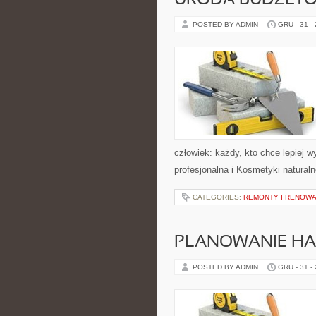
URODA BUDŻETOW
POSTED BY ADMIN
GRU - 31 -
człowiek: każdy, kto chce lepiej 
profesjonalna i Kosmetyki naturaln
CATEGORIES:
REMONTY I RENOW
PLANOWANIE H
POSTED BY ADMIN
GRU - 31 -