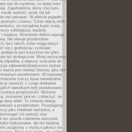
no nas do myślenia, że lepiej mieć
epiej. Zapełnialiśmy domy rzeczami,
traciły wartość, psuły się lub
do nas pasować. W efekcie pojawiło
 przesytu i chaosu. Coraz więcej osób
wniosku, że rozsądniej kupić mniej,
zeczy solidniejsze, bardziej
i trwalsze. Rzemiosło dobrze wpisuje
anę. Nie oferuje przedmiotów
h, lecz takich, które mogą służyć
zeć się z godnością i zyskiwać
 podejście jest korzystne nie tylko
 ale też ekologicznie. Mniej wyrzucania
ej odpadów, a większy szacunek do
rzyja odpowiedzialniejszemu stylowi
o ważna jest również historia, jaka stoi
wykonanym przedmiotem. W masowej
chodzenie rzeczy bywa niewidzialne.
to je stworzył, z czego dokładnie
 jakich warunkach były produkowane.
rzywraca przejrzystość. Możemy
ę, zrozumieć proces i zobaczyć, ile
 dany efekt. To zmienia relację
wiekiem a przedmiotem. Przestajemy
eczy jako chwilowe narzędzia, a
ostrzegać ich wartość oraz
W ten sposób codzienne otoczenie
 tylko funkcjonalne, ale też bardziej
om urządzony z myślą o jakości nie
susowy. Może być prosty, ale spójny,