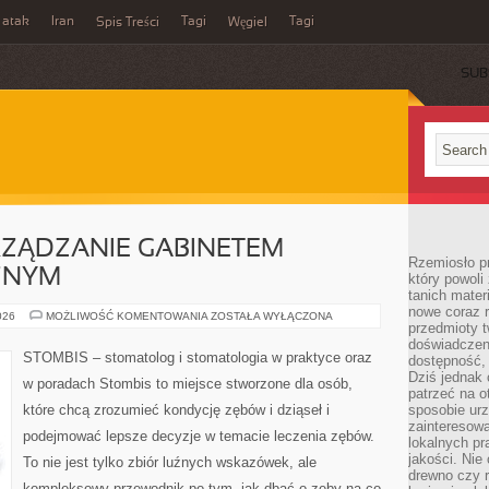
 atak
Iran
Tagi
Tagi
Spis Treści
Węgiel
SUB
RZĄDZANIE GABINETEM
Rzemiosło p
ZNYM
który powoli
tanich mater
nowe coraz 
MARKETING
026
MOŻLIWOŚĆ KOMENTOWANIA
ZOSTAŁA WYŁĄCZONA
przedmioty t
I
ZARZĄDZANIE
doświadczen
GABINETEM
STOMBIS – stomatolog i stomatologia w praktyce oraz
dostępność, 
STOMATOLOGICZNYM
Dziś jednak 
w poradach Stombis to miejsce stworzone dla osób,
patrzeć na o
które chcą zrozumieć kondycję zębów i dziąseł i
sposobie ur
zainteresowa
podejmować lepsze decyzje w temacie leczenia zębów.
lokalnych p
jakości. Nie
To nie jest tylko zbiór luźnych wskazówek, ale
drewno czy 
kompleksowy przewodnik po tym, jak dbać o zęby na co