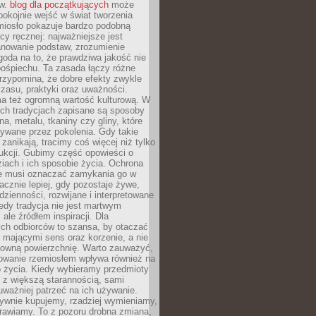
ów.
blog dla początkujących
może
pokojnie wejść w świat tworzenia
emiosło pokazuje bardzo podobną
cy ręcznej: najważniejsze jest
anowanie podstaw, zrozumienie
zgoda na to, że prawdziwa jakość nie
pośpiechu. Ta zasada łączy różne
przypomina, że dobre efekty zwykle
czasu, praktyki oraz uważności.
a też ogromną wartość kulturową. W
ych tradycjach zapisane są sposoby
na, metalu, tkaniny czy gliny, które
ywane przez pokolenia. Gdy takie
 zanikają, tracimy coś więcej niż tylko
ukcji. Gubimy część opowieści o
ziach i ich sposobie życia. Ochrona
ie musi oznaczać zamykania go w
cznie lepiej, gdy pozostaje żywe,
zienności, rozwijane i interpretowane
dy tradycja nie jest martwym
ale źródłem inspiracji. Dla
ch odbiorców to szansa, by otaczać
 mającymi sens oraz korzenie, a nie
ktowną powierzchnię. Warto zauważyć,
sowanie rzemiosłem wpływa również na
 życia. Kiedy wybieramy przedmioty
z większą starannością, sami
ważniej patrzeć na ich używanie.
sywnie kupujemy, rzadziej wymieniamy,
rawiamy. To z pozoru drobna zmiana,