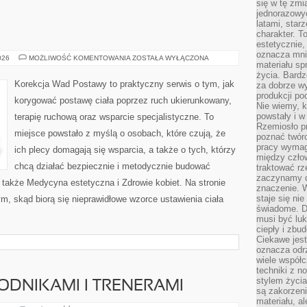
się w tę zmi
jednorazowyc
latami, star
charakter. To
estetycznie,
oznacza mni
INNE
026
MOŻLIWOŚĆ KOMENTOWANIA
ZOSTAŁA WYŁĄCZONA
materiału sp
ARTYKUŁY
życia. Bardz
Korekcja Wad Postawy to praktyczny serwis o tym, jak
za dobrze 
produkcji po
korygować postawę ciała poprzez ruch ukierunkowany,
Nie wiemy, k
powstały i w
terapię ruchową oraz wsparcie specjalistyczne. To
Rzemiosło p
miejsce powstało z myślą o osobach, które czują, że
poznać twórc
pracy wymaga
ich plecy domagają się wsparcia, a także o tych, którzy
między czło
chcą działać bezpiecznie i metodycznie budować
traktować rz
zaczynamy d
z także Medycyna estetyczna i Zdrowie kobiet. Na stronie
znaczenie. 
staje się nie
ym, skąd biorą się nieprawidłowe wzorce ustawienia ciała
świadome. D
musi być luk
ciepły i zbu
Ciekawe jest
oznacza odr
wiele współc
techniki z 
stylem życia
DNIKAMI I TRENERAMI
są zakorzen
materiału, a