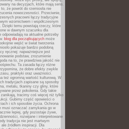
dowany na decyzjach, które mają sens.
 to, że powrót do rzemiosła nie
zucenia nowoczesności. Przeciwnie,
zesnych pracowni łączy tradycyjne
nowym wzornictwem i współczesnym
. Dzięki temu powstają rzeczy, które
ione w dawnym szacunku dla
le odpowiadają na aktualne potrzeby
ów.
blog dla początkujących
może
pokojnie wejść w świat tworzenia
emiosło pokazuje bardzo podobną
cy ręcznej: najważniejsze jest
anowanie podstaw, zrozumienie
zgoda na to, że prawdziwa jakość nie
pośpiechu. Ta zasada łączy różne
przypomina, że dobre efekty zwykle
czasu, praktyki oraz uważności.
a też ogromną wartość kulturową. W
ych tradycjach zapisane są sposoby
na, metalu, tkaniny czy gliny, które
ywane przez pokolenia. Gdy takie
 zanikają, tracimy coś więcej niż tylko
ukcji. Gubimy część opowieści o
ziach i ich sposobie życia. Ochrona
ie musi oznaczać zamykania go w
cznie lepiej, gdy pozostaje żywe,
zienności, rozwijane i interpretowane
dy tradycja nie jest martwym
ale źródłem inspiracji. Dla