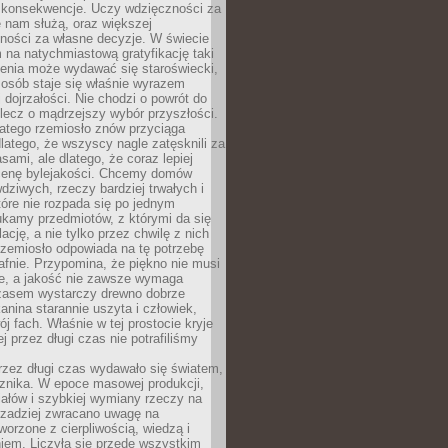
 konsekwencje. Uczy wdzięczności za
e nam służą, oraz większej
ności za własne decyzje. W świecie
na natychmiastową gratyfikację taki
enia może wydawać się staroświecki,
u osób staje się właśnie wyrazem
dojrzałości. Nie chodzi o powrót do
 lecz o mądrzejszy wybór przyszłości.
atego rzemiosło znów przyciąga
latego, że wszyscy nagle zatęsknili za
ami, ale dlatego, że coraz lepiej
enę bylejakości. Chcemy domów
wdziwych, rzeczy bardziej trwałych i
tóre nie rozpada się po jednym
ukamy przedmiotów, z którymi da się
ację, a nie tylko przez chwilę z nich
Rzemiosło odpowiada na tę potrzebę
afnie. Przypomina, że piękno nie musi
we, a jakość nie zawsze wymaga
zasem wystarczy drewno dobrze
kanina starannie uszyta i człowiek,
ój fach. Właśnie w tej prostocie kryje
rej przez długi czas nie potrafiliśmy
rzez długi czas wydawało się światem,
 znika. W epoce masowej produkcji,
iałów i szybkiej wymiany rzeczy na
rzadziej zwracano uwagę na
worzone z cierpliwością, wiedzą i
iem. Liczyła się przede wszystkim