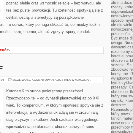
ale ma duże
poznać siebie oraz wzmocnić relację – bez wstydu, ale
rzeczy, któr
też bez pustej prowokacji. Tu rzetelność spotykają się z
odpowiedzial
nastawionym 
delikatnością, a stereotypy są porządkowane
sposób myśl
m. To serwis, który pomaga układać to, co między ludźmi
ale dla wiel
nowoczesnej 
mości, iskrę, chemię, ale też zgrzyty, spory, spadek
przeszłości,
Być może dl
uwagę. Nie d
dawnymi czas
ODRÓŻY
rozumiemy c
bardziej pra
otoczenia, k
sezonie. Sz
E
zbudować rel
korzystać. 
wyjątkowo tr
ZAMKI
026
MOŻLIWOŚĆ KOMENTOWANIA
ZOSTAŁA WYŁĄCZONA
być krzykli
I
TWIERDZE
przesady. C
KoronaMK to strona poświęcony przeszłości
obrobione, t
który zna sw
Rzeczypospolitej – od dynastii piastowskiej aż po XXI
się siła, któ
dostrzec.
wiek. To kompendium, w którym opowieść spotyka się z
Rzemiosło p
interpretacją, a wydarzenia układają się w zrozumiałą
który powoli
tanich mater
ciąg przyczyn i skutków. Jeśli szukasz wiarygodnego
nowe coraz 
wprowadzenia po okresach, chcesz uchwycić sens
przedmioty t
doświadczen