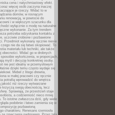
niska cena i natychmiastowy efekt.
coraz więcej osób zaczyna inaczej
taczające je rzeczy. Widać to w
ządzania domów, w rosnącym
niu renowacją, w powrocie do
racowni i w większym szacunku dla
 chodzi wyłącznie o modę na naturalne
ręczne wykonanie. Za tym trendem
ębsza potrzeba odzyskania kontaktu z
łe, uczciwie zrobione i pozbawione
i. Przedmiot wykonany ręcznie niesie
 czego nie da się łatwo skopiować. To
stia materiału lub techniki, ale także
ej obecności. Widać go w drobnych
 sposobie wykończenia, w proporcjach,
ają myśl i decyzję konkretnej osoby.
ot nie jest idealny w przemysłowym
właśnie dzięki temu często wydaje się
wiekowi. Mebel z litego drewna,
iona w małej pracowni czy ręcznie
lia potrafią wprowadzić do wnętrza
ą jakość niż rzeczy wytwarzane
e krzyczą swoją obecnością, lecz
ferę. Sprawiają, że przestrzeń staje
 osobista, a codzienność nieco mniej
 To istotne zwłaszcza dziś, gdy wiele
ląda podobnie i łatwo zamienia się w
kompozycję pozbawioną
ego charakteru. Renesans rzemiosła
e ze zmęczenia nadmiarem. Przez lata