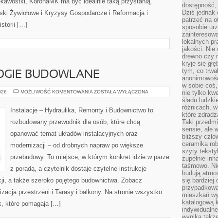
ekawostki, KoronaMK ma być idealnie taką przystanią.
dostępność, 
Dziś jednak 
ęski Żywiołowe i Kryzysy Gospodarcze i Reformacja i
patrzeć na o
storii […]
sposobie ur
zainteresowa
lokalnych p
jakości. Nie
drewno czy 
kryje się gł
tym, co trwa
OGIE BUDOWLANE
anonimowośc
w sobie coś,
NOWE
026
MOŻLIWOŚĆ KOMENTOWANIA
ZOSTAŁA WYŁĄCZONA
nie tylko kwe
TECHNOLOGIE
śladu ludzki
BUDOWLANE
różnicach, w
Instalacje – Hydraulika, Remonty i Budownictwo to
które zdradz
rozbudowany przewodnik dla osób, które chcą
Taki przedmi
sensie, ale 
opanować temat układów instalacyjnych oraz
bliższy czło
ceramika rob
modernizacji – od drobnych napraw po większe
szyty teksty
przebudowy. To miejsce, w którym konkret idzie w parze
zupełnie inn
taśmowo. Ni
z poradą, a czytelnik dostaje czytelne instrukcje
budują atmos
ji, a także szeroko pojętego budownictwa. Zobacz
się bardziej
przypadkowa.
zacja przestrzeni i Tarasy i balkony. Na stronie wszystko
mieszkań wyg
katalogową 
k, które pomagają […]
indywidualn
wynika takż