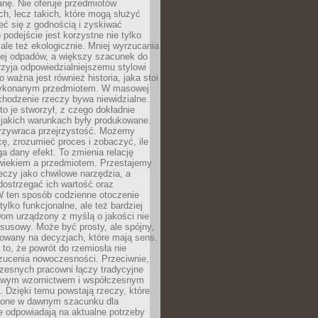
anę. Nie oferuje przedmiotów
h, lecz takich, które mogą służyć
zeć się z godnością i zyskiwać
 podejście jest korzystne nie tylko
 ale też ekologicznie. Mniej wyrzucania
ej odpadów, a większy szacunek do
rzyja odpowiedzialniejszemu stylowi
o ważna jest również historia, jaka stoi
wykonanym przedmiotem. W masowej
chodzenie rzeczy bywa niewidzialne.
to je stworzył, z czego dokładnie
 jakich warunkach były produkowane.
rzywraca przejrzystość. Możemy
ę, zrozumieć proces i zobaczyć, ile
 dany efekt. To zmienia relację
wiekiem a przedmiotem. Przestajemy
eczy jako chwilowe narzędzia, a
ostrzegać ich wartość oraz
W ten sposób codzienne otoczenie
 tylko funkcjonalne, ale też bardziej
om urządzony z myślą o jakości nie
susowy. Może być prosty, ale spójny,
dowany na decyzjach, które mają sens.
 to, że powrót do rzemiosła nie
zucenia nowoczesności. Przeciwnie,
zesnych pracowni łączy tradycyjne
nowym wzornictwem i współczesnym
. Dzięki temu powstają rzeczy, które
ione w dawnym szacunku dla
le odpowiadają na aktualne potrzeby