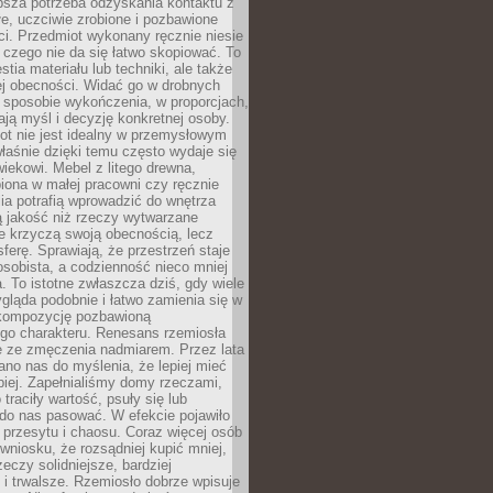
ębsza potrzeba odzyskania kontaktu z
łe, uczciwie zrobione i pozbawione
i. Przedmiot wykonany ręcznie niesie
 czego nie da się łatwo skopiować. To
stia materiału lub techniki, ale także
ej obecności. Widać go w drobnych
 sposobie wykończenia, w proporcjach,
ają myśl i decyzję konkretnej osoby.
ot nie jest idealny w przemysłowym
właśnie dzięki temu często wydaje się
wiekowi. Mebel z litego drewna,
iona w małej pracowni czy ręcznie
lia potrafią wprowadzić do wnętrza
ą jakość niż rzeczy wytwarzane
e krzyczą swoją obecnością, lecz
ferę. Sprawiają, że przestrzeń staje
 osobista, a codzienność nieco mniej
 To istotne zwłaszcza dziś, gdy wiele
ląda podobnie i łatwo zamienia się w
kompozycję pozbawioną
ego charakteru. Renesans rzemiosła
e ze zmęczenia nadmiarem. Przez lata
no nas do myślenia, że lepiej mieć
epiej. Zapełnialiśmy domy rzeczami,
traciły wartość, psuły się lub
do nas pasować. W efekcie pojawiło
 przesytu i chaosu. Coraz więcej osób
wniosku, że rozsądniej kupić mniej,
zeczy solidniejsze, bardziej
i trwalsze. Rzemiosło dobrze wpisuje