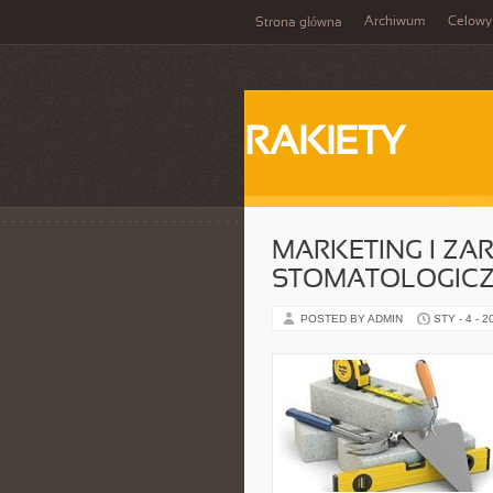
Archiwum
Celowy
Strona główna
RAKIETY
MARKETING I ZA
STOMATOLOGIC
POSTED BY ADMIN
STY - 4 - 2