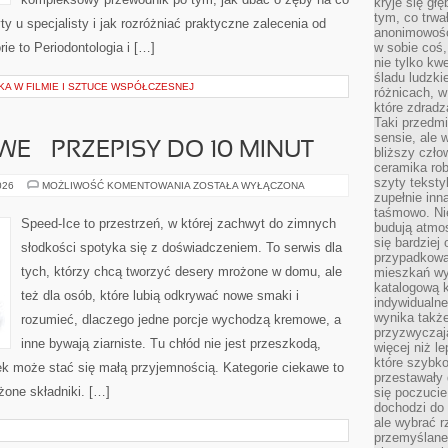
kryje się gł
tym, co trwa
ty u specjalisty i jak rozróżniać praktyczne zalecenia od
anonimowośc
ie to Periodontologia i […]
w sobie coś,
nie tylko kwe
śladu ludzki
KA W FILMIE I SZTUCE WSPÓŁCZESNEJ
różnicach, w
które zdradz
Taki przedmi
sensie, ale 
E – PRZEPISY DO 10 MINUT
bliższy czło
ceramika rob
szyty teksty
LODY
026
MOŻLIWOŚĆ KOMENTOWANIA
ZOSTAŁA WYŁĄCZONA
EKSPRESOWE
zupełnie inn
–
taśmowo. Ni
PRZEPISY
Speed-Ice to przestrzeń, w której zachwyt do zimnych
budują atmos
DO
10
się bardziej
słodkości spotyka się z doświadczeniem. To serwis dla
MINUT
przypadkowa.
tych, którzy chcą tworzyć desery mrożone w domu, ale
mieszkań wyg
katalogową 
też dla osób, które lubią odkrywać nowe smaki i
indywidualn
wynika takż
rozumieć, dlaczego jedne porcje wychodzą kremowe, a
przyzwyczaja
inne bywają ziarniste. Tu chłód nie jest przeszkodą,
więcej niż l
które szybko 
ek może stać się małą przyjemnością. Kategorie ciekawe to
przestawały 
żone składniki. […]
się poczucie
dochodzi do 
ale wybrać r
przemyślane 