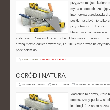
przyjazne miejsce kulinarne
myślą o osobach szukający
internetowa przedstawia cha
posiłki mają być nie tylko 
przygotowane z dbałością. 
która może zainteresować g
z klimatem. Polecam DIY w Kuchni i Planowanie Posiłków. Już o
stroną można odnieść wrażenie, że Bibi Bistro stawia na czyteln
podejściem do […]
CATEGORIES:
STUDENTWPODROZY
OGRÓD I NATURA
POSTED BY ADMIN
MAJ - 3 - 2026
MOŻLIWOŚĆ KOMENTOWAN
Madlennn to serwis, które 
dopieszczony punkt w sieci
inspiracji. Już sama nazwa