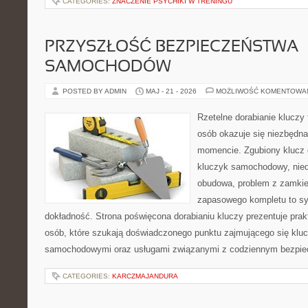
CATEGORIES:
ZNACZENIE PSYCHIKI W TRENINGU
PRZYSZŁOŚĆ BEZPIECZEŃSTWA
SAMOCHODÓW
POSTED BY ADMIN
MAJ - 21 - 2026
MOŻLIWOŚĆ KOMENTOWA
Rzetelne dorabianie kluczy t
osób okazuje się niezbędn
momencie. Zgubiony klucz 
kluczyk samochodowy, niedz
obudowa, problem z zamkie
zapasowego kompletu to syt
dokładność. Strona poświęcona dorabianiu kluczy prezentuje prak
osób, które szukają doświadczonego punktu zajmującego się klu
samochodowymi oraz usługami związanymi z codziennym bezpie
CATEGORIES:
KARCZMAJANDURA