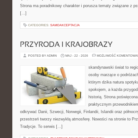
Strona ma poradnikowy charakter i porusza tematy związane z ps
[…]
CATEGORIES:
SAMOAKCEPTACJA
PRZYRODA I KRAJOBRAZY
POSTED BY ADMIN
MAJ - 22 - 2026
MOŻLIWOŚĆ KOMENTOWA
skandynawski świat to regi
osoby marzące o podróżach
którym dzika natura spotyk
spokojem, a każda przygoda
historią. Strona poświęcona
praktycznym przewodnikiem
odkrywać Danii, Szwecji, Norwegii, Finlandii, Islandii oraz północ
przestrzeń tworzy niezwykłą atmosferę. Nowości na stronie to Przy
Tradycje. To serwis […]