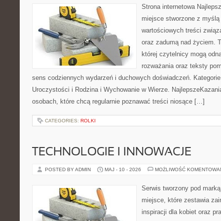
Strona internetowa Najleps
miejsce stworzone z myślą 
wartościowych treści związ
oraz zadumą nad życiem. To
której czytelnicy mogą odn
rozważania oraz teksty pom
sens codziennych wydarzeń i duchowych doświadczeń. Kategorie n
Uroczystości i Rodzina i Wychowanie w Wierze. NajlepszeKazania
osobach, które chcą regularnie poznawać treści niosące […]
CATEGORIES:
ROLKI
TECHNOLOGIE I INNOWACJE
POSTED BY ADMIN
MAJ - 10 - 2026
MOŻLIWOŚĆ KOMENTOWA
Serwis tworzony pod marką
miejsce, które zestawia zai
inspiracji dla kobiet oraz p