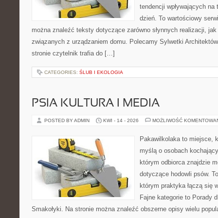
tendencji wpływających na 
dzień. To wartościowy serw
można znaleźć teksty dotyczące zarówno słynnych realizacji, ja
związanych z urządzaniem domu. Polecamy Sylwetki Architektów i
stronie czytelnik trafia do […]
CATEGORIES:
ŚLUB I EKOLOGIA
PSIA KULTURA I MEDIA
POSTED BY ADMIN
KWI - 14 - 2026
MOŻLIWOŚĆ KOMENTOWA
Pakawilkolaka to miejsce, k
myślą o osobach kochający
którym odbiorca znajdzie m
dotyczące hodowli psów. To 
którym praktyka łączą się 
Fajne kategorie to Porady d
Smakołyki. Na stronie można znaleźć obszerne opisy wielu popula