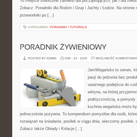
To miejsce stworzone zarówno dla początkujących, jak i dla mił
Zobacz: Poradniki dla Rodzin i Grup i Jachty i Łodzie. Na stron
przewodniki po […]
CATEGORIES:
PORADNIKI I TUTORIALE
PORADNIK ŻYWIENIOWY
POSTED BY ADMIN
KWI - 23 - 2026
MOŻLIWOŚĆ KOMENTOWA
JemWegańsko to serwis, kt
pasji do jedzenia bez prod
uważnego podejścia do cod
witryna, na której przyjemn
praktycznością, a pomysły 
kuchnia wegańska może być
jednocześnie pożywna. To kompendium pomysłów dla osób, które
rozwiązań na śniadanie, posiłek w ciągu dnia, wieczorny posiłek,
Zobacz także Obiady i Kolacje […]