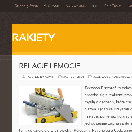
Archiwum
Celowy atak
Iran
Ta
Strona główna
Spis Treści
RAKIETY
RELACJE I EMOCJE
POSTED BY ADMIN
MAJ - 23 - 2026
MOŻLIWOŚĆ KOMENTOWA
Tęczowa Przystań to zakąt
spotyka się z realnymi prob
myślą o osobach, które ch
Nazwa Tęczowa Przystań do
miejsca, ponieważ kojarzy s
jednocześnie zaprasza do 
tym, co dzieje się w człowieku. Polecamy Psychologia Codziennośc