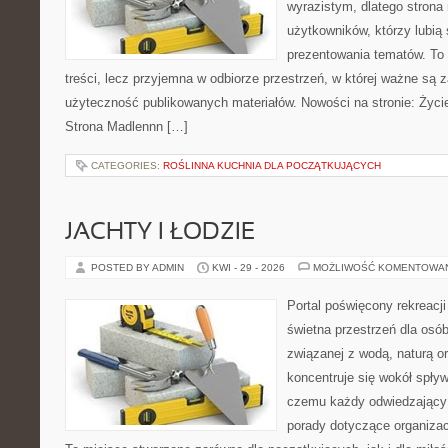
wyrazistym, dlatego stron
użytkowników, którzy lubią
prezentowania tematów. To 
treści, lecz przyjemna w odbiorze przestrzeń, w której ważne są z
użyteczność publikowanych materiałów. Nowości na stronie: Życie
Strona Madlennn […]
CATEGORIES:
ROŚLINNA KUCHNIA DLA POCZĄTKUJĄCYCH
JACHTY I ŁODZIE
POSTED BY ADMIN
KWI - 29 - 2026
MOŻLIWOŚĆ KOMENTOWA
Portal poświęcony rekreacj
świetna przestrzeń dla osób
związanej z wodą, naturą o
koncentruje się wokół spły
czemu każdy odwiedzający
porady dotyczące organizac