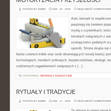
MOTORYZACJA PRZYSZŁOŚCI
POSTED BY ADMIN
KWI - 20 - 2026
MOŻLIWOŚĆ KOMENTOWA
Auto Jarmark to współczesn
pasjonują się światem poja
myślą o czytelnikach, któr
tematach związanych z aut
szukają treści podanych w 
sposób. Strona skupia się 
fanów czterech kółek oraz osób obserwujących rozwój branży jes
technologiach, trendach rynkowych, bezpieczeństwie, ekologii, t
codziennych zagadnieniach związanych z […]
CATEGORIES:
MATERIAŁY EDUKACYJNE
RYTUAŁY I TRADYCJE
POSTED BY ADMIN
KWI - 17 - 2026
MOŻLIWOŚĆ KOMENTOWA
Ta witryna to nowoczesne k