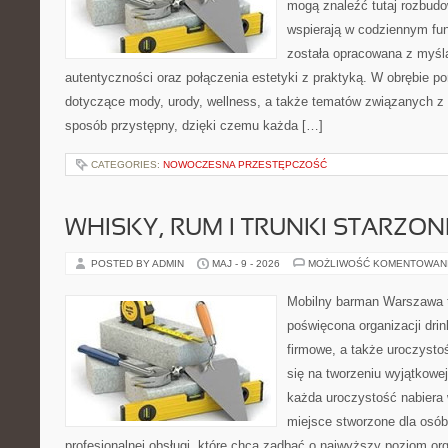
mogą znaleźć tutaj rozbudo
wspierają w codziennym fu
została opracowana z myślą
autentyczności oraz połączenia estetyki z praktyką. W obrębie p
dotyczące mody, urody, wellness, a także tematów związanych z
sposób przystępny, dzięki czemu każda […]
CATEGORIES:
NOWOCZESNA PRZESTĘPCZOŚĆ
WHISKY, RUM I TRUNKI STARZON
POSTED BY ADMIN
MAJ - 9 - 2026
MOŻLIWOŚĆ KOMENTOWAN
Mobilny barman Warszawa 
poświęcona organizacji drin
firmowe, a także uroczystoś
się na tworzeniu wyjątkowej
każda uroczystość nabiera 
miejsce stworzone dla osó
profesjonalnej obsługi, które chcą zadbać o najwyższy poziom o