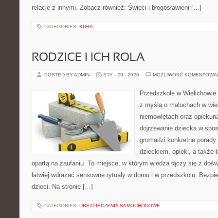
relacje z innymi. Zobacz również: Święci i błogosławieni […]
CATEGORIES:
KUBA
RODZICE I ICH ROLA
POSTED BY ADMIN
STY - 29 - 2026
MOŻLIWOŚĆ KOMENTOWA
Przedszkole w Wielichowie 
z myślą o maluchach w wie
niemowlętach oraz opiekuna
dojrzewanie dziecka w spo
gromadzi konkretne porady
dzieckiem, opieki, a także 
opartą na zaufaniu. To miejsce, w którym wiedza łączy się z do
łatwiej wdrażać sensowne rytuały w domu i w przedszkolu. Bezpi
dzieci. Na stronie […]
CATEGORIES:
UBEZPIECZENIA SAMOCHODOWE