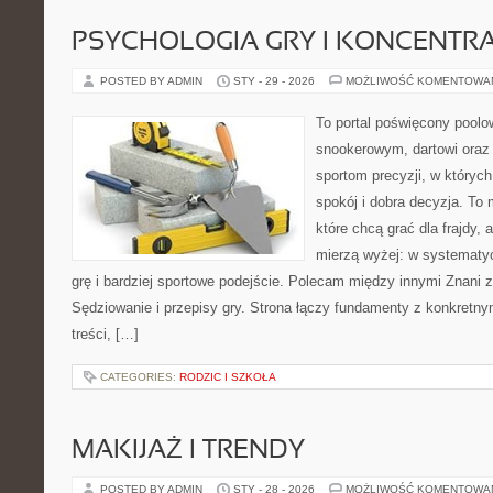
PSYCHOLOGIA GRY I KONCENTR
POSTED BY ADMIN
STY - 29 - 2026
MOŻLIWOŚĆ KOMENTOWA
To portal poświęcony poolo
snookerowym, dartowi oraz
sportom precyzji, w których
spokój i dobra decyzja. To 
które chcą grać dla frajdy, a
mierzą wyżej: w systematy
grę i bardziej sportowe podejście. Polecam między innymi Znani z
Sędziowanie i przepisy gry. Strona łączy fundamenty z konkretny
treści, […]
CATEGORIES:
RODZIC I SZKOŁA
MAKIJAŻ I TRENDY
POSTED BY ADMIN
STY - 28 - 2026
MOŻLIWOŚĆ KOMENTOWA