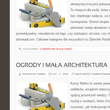
akwarystyczna jest pokazan
To miejsce dla osób, które
bez zbędnego zadęcia, za t
rozwiązania. Strona skupia
planować swoje akwarium 
przewidywalny, niezależnie od tego, czy startujesz od zera, czy 
doświadczeń. Ciekawe kategorie dla wszystkich to Zbiorniki Rośli
CATEGORIES:
CYBERPUNK W KULTURZE
OGRODY I MAŁA ARCHITEKTURA
POSTED BY ADMIN
LUT - 2 - 2026
MOŻLIWOŚĆ KOMENTOWAN
Kursy Marko to serwis pora
widlaków, urządzeń robocz
spójną przestrzeń wiedzy. 
myślą o osobach, które chc
rozumieć, jak funkcjonuje 