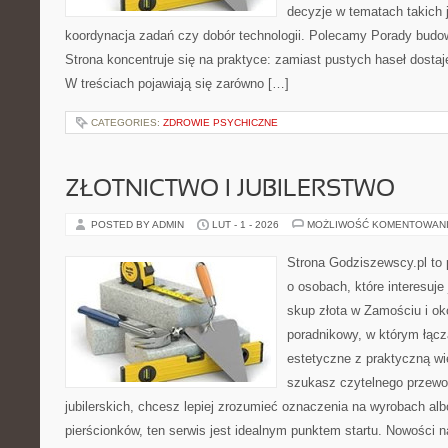
decyzje w tematach takich 
koordynacja zadań czy dobór technologii. Polecamy Porady budow
Strona koncentruje się na praktyce: zamiast pustych haseł dosta
W treściach pojawiają się zarówno […]
CATEGORIES:
ZDROWIE PSYCHICZNE
ZŁOTNICTWO I JUBILERSTWO
POSTED BY ADMIN
LUT - 1 - 2026
MOŻLIWOŚĆ KOMENTOWAN
Strona Godziszewscy.pl to 
o osobach, które interesuje 
skup złota w Zamościu i ok
poradnikowy, w którym łącz
estetyczne z praktyczną w
szukasz czytelnego przewo
jubilerskich, chcesz lepiej zrozumieć oznaczenia na wyrobach al
pierścionków, ten serwis jest idealnym punktem startu. Nowości na