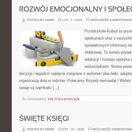
ROZWÓJ EMOCJONALNY I SPOŁE
POSTED BY ADMIN
LUT - 1 - 2026
MOŻLIWOŚĆ KOMENTOWAN
Przedszkole Kubuś to prze
opiekunach oraz o wszystki
sprawdzonych informacji na 
żłobkowej. To serwis porad
edukacji i rozwoju spotyka 
wskazówkami. Strona powst
decyzje i łagodzić napięcie związane z wyborem placówki, adapta
organizacją dnia w rodzinie. Polecamy Rozwój niemowląt i Wybór
uwagi są najmłodsi […]
CATEGORIES:
POLITYKA W POLSCE
ŚWIĘTE KSIĘGI
POSTED BY ADMIN
STY - 31 - 2026
MOŻLIWOŚĆ KOMENTOWA