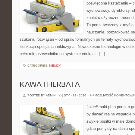
poświęcona kształceniu – 
wychowawcy, dyrektorzy, s
znaleźć użyteczne treści d
To portal tworzony z myślą 
nauczanie, porządkować p
szukaniu rozwiązań – od spraw formalnych po tematy wychowawcz
Edukacja specjalna i inkluzyjna i Nowoczesne technologie w eduka
pełni rolę przewodnika po systemie edukacji. […]
CATEGORIES:
NIEMCY
KAWA I HERBATA
POSTED BY ADMIN
STY - 28 - 2026
MOŻLIWOŚĆ KOMENTOWA
JakieSmaki.pl to portal o g
by dawać realne wsparcie p
zwykłe posiłki w małe domo
gdzie pomysły na dania spo