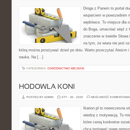
Droga z Panem to portal d
wsparciem w powszednim r
wędrówce. To miejsce dla os
do Boga, umacniać więź z 
znaczenie w świetle Słowa 
na tym, że wiara nie jest o
którą można przeżywać dzień po dniu. Warto przeczytać Ateizm i
nauka. Na […]
CATEGORIES:
OGRODNICTWO MIEJSKIE
HODOWLA KONI
POSTED BY ADMIN
STY - 30 - 2026
MOŻLIWOŚĆ KOMENTOWA
Ikarion.pl to nowoczesna st
wiedzę z motywacją. To mie
które cenią konkretne rozwi
chcą testować nowe pomysł