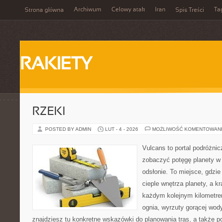
Archiwum
Celowy atak
Iran
Ta
Strona główna
Spis Treści
RAKIETY
RZEKI
POSTED BY ADMIN
LUT - 4 - 2026
MOŻLIWOŚĆ KOMENTOWAN
Vulcans to portal podróżnic
zobaczyć potęgę planety w j
odsłonie. To miejsce, gdzie
cieple wnętrza planety, a kr
każdym kolejnym kilometrem
ognia, wyrzuty gorącej wod
znajdziesz tu konkretne wskazówki do planowania tras, a także p