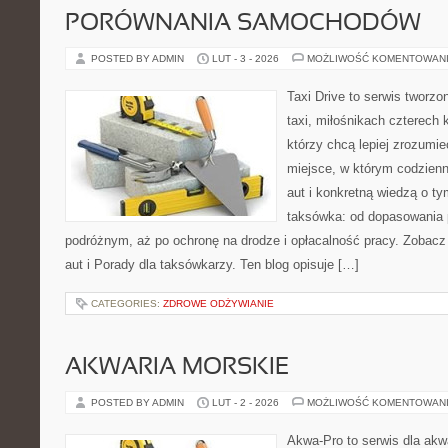
PORÓWNANIA SAMOCHODÓW
POSTED BY ADMIN
LUT - 3 - 2026
MOŻLIWOŚĆ KOMENTOWAN
Taxi Drive to serwis tworz
taxi, miłośnikach czterech 
którzy chcą lepiej zrozumie
miejsce, w którym codzienn
aut i konkretną wiedzą o t
taksówka: od dopasowania p
podróżnym, aż po ochronę na drodze i opłacalność pracy. Zobacz 
aut i Porady dla taksówkarzy. Ten blog opisuje […]
CATEGORIES:
ZDROWE ODŻYWIANIE
AKWARIA MORSKIE
POSTED BY ADMIN
LUT - 2 - 2026
MOŻLIWOŚĆ KOMENTOWAN
Akwa-Pro to serwis dla akw