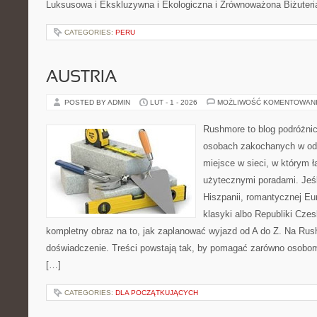
Luksusowa i Ekskluzywna i Ekologiczna i Zrównoważona Biżuteri
CATEGORIES:
PERU
AUSTRIA
POSTED BY ADMIN
LUT - 1 - 2026
MOŻLIWOŚĆ KOMENTOWAN
Rushmore to blog podróżnic
osobach zakochanych w od
miejsce w sieci, w którym 
użytecznymi poradami. Jeśl
Hiszpanii, romantycznej Eur
klasyki albo Republiki Czes
kompletny obraz na to, jak zaplanować wyjazd od A do Z. Na Rus
doświadczenie. Treści powstają tak, by pomagać zarówno osobom,
[…]
CATEGORIES:
DLA POCZĄTKUJĄCYCH