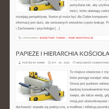
pomyślana tak, aby użytkow
treści, które ułatwiają codz
rozwijają perspektywę. Ikarion.pl może być dla Ciebie kompasem
informacji jest dużo, ale sensownych wniosków często brakuje. P
i Zachowanie i psychologia […]
CATEGORIES:
BUDŻETOWY TUNING – TANIE MODYFIKACJE
PAPIEŻE I HIERARCHIA KOŚCIOŁ
POSTED BY ADMIN
STY - 29 - 2026
MOŻLIWOŚĆ KOMENTOWA
To miejsce stworzone z my
które pomaga rozwijać rela
Strona jest punktem odniesi
bardziej konsekwentnie kroc
święta, ale także wtedy, gd
misją jest ukierunkowywać 
duchowość stawała się praktyczna, a modlitwa i refleksja przenik