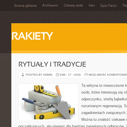
Archiwum
Celowy atak
Iran
Ta
Strona główna
Spis Treści
RAKIETY
RYTUAŁY I TRADYCJE
POSTED BY ADMIN
KWI - 17 - 2026
MOŻLIWOŚĆ KOMENTOWA
Ta witryna to nowoczesne k
osób, które interesują się s
odpoczynku, strefą bąbelko
rozumianym regeneracją. Se
zagadnieniach związanych z
Można tu znaleźć ciekawe 
początkujących, ale również dla bardziej świadomych odbiorców. 