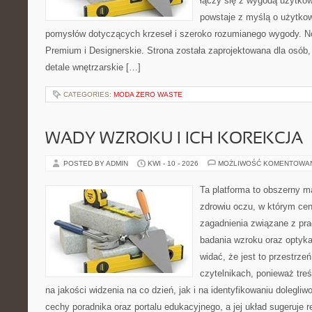
łączy się z wygodą użytkow
powstaje z myślą o użytkow
pomysłów dotyczących krzeseł i szeroko rozumianego wygody. No
Premium i Designerskie. Strona została zaprojektowana dla osób, 
detale wnętrzarskie […]
CATEGORIES:
MODA ZERO WASTE
WADY WZROKU I ICH KOREKCJA
POSTED BY ADMIN
KWI - 10 - 2026
MOŻLIWOŚĆ KOMENTOWA
Ta platforma to obszerny 
zdrowiu oczu, w którym cen
zagadnienia związane z prac
badania wzroku oraz optyka
widać, że jest to przestrz
czytelnikach, ponieważ treś
na jakości widzenia na co dzień, jak i na identyfikowaniu dolegliw
cechy poradnika oraz portalu edukacyjnego, a jej układ sugeruje r