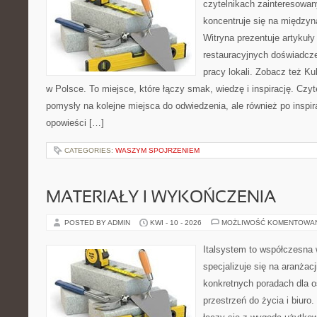
czytelnikach zainteresowany
koncentruje się na międzyna
Witryna prezentuje artykuły
restauracyjnych doświadcze
pracy lokali. Zobacz też Ku
w Polsce. To miejsce, które łączy smak, wiedzę i inspirację. Czytel
pomysły na kolejne miejsca do odwiedzenia, ale również po inspira
opowieści […]
CATEGORIES:
WASZYM SPOJRZENIEM
MATERIAŁY I WYKOŃCZENIA
POSTED BY ADMIN
KWI - 10 - 2026
MOŻLIWOŚĆ KOMENTOWA
Italsystem to współczesna w
specjalizuje się na aranżac
konkretnych poradach dla 
przestrzeń do życia i biuro