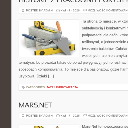
HISTORIE Z PRACOWNI FLORYS
POSTED BY ADMIN
KWI - 8 - 2026
MOŻLIWOŚĆ KOMENTOWAN
Ta strona to miejsce, w któ
subtelnością i konkretnymi
podpowiedzi dla osób, które
roślinnymi, a jednocześnie 
tworzenie bukietów. Całość 
weselnych, ale nie zamyka 
tematyce, bo prowadzi także do porad pielęgnacyjnych o roślinach
sposobach komponowania. To miejsce dla pasjonatów, gdzie harm
użytkową. Dzięki […]
CATEGORIES:
JAZZ I IMPROWIZACJA
MARS.NET
POSTED BY ADMIN
KWI - 7 - 2026
MOŻLIWOŚĆ KOMENTOWAN
Mars-Net to nowoczesna se