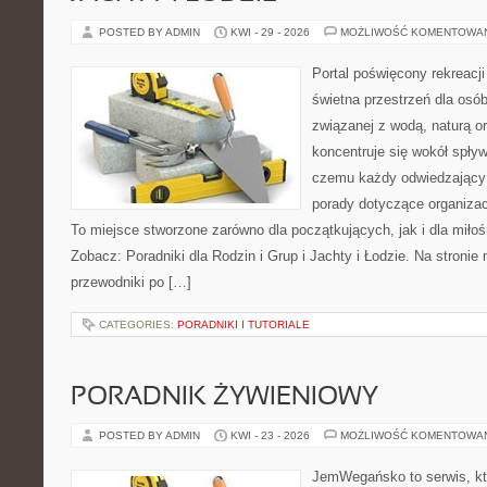
POSTED BY ADMIN
KWI - 29 - 2026
MOŻLIWOŚĆ KOMENTOWA
Portal poświęcony rekreacj
świetna przestrzeń dla osób
związanej z wodą, naturą o
koncentruje się wokół spły
czemu każdy odwiedzający
porady dotyczące organizac
To miejsce stworzone zarówno dla początkujących, jak i dla mił
Zobacz: Poradniki dla Rodzin i Grup i Jachty i Łodzie. Na stron
przewodniki po […]
CATEGORIES:
PORADNIKI I TUTORIALE
PORADNIK ŻYWIENIOWY
POSTED BY ADMIN
KWI - 23 - 2026
MOŻLIWOŚĆ KOMENTOWA
JemWegańsko to serwis, kt