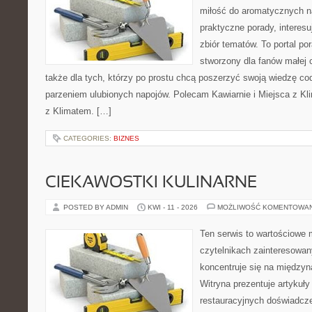
miłość do aromatycznych n
praktyczne porady, interesu
zbiór tematów. To portal po
stworzony dla fanów małej cz
także dla tych, którzy po prostu chcą poszerzyć swoją wiedzę co
parzeniem ulubionych napojów. Polecam Kawiarnie i Miejsca z Kli
z Klimatem. […]
CATEGORIES:
BIZNES
CIEKAWOSTKI KULINARNE
POSTED BY ADMIN
KWI - 11 - 2026
MOŻLIWOŚĆ KOMENTOWA
Ten serwis to wartościowe 
czytelnikach zainteresowany
koncentruje się na międzyna
Witryna prezentuje artykuły
restauracyjnych doświadcze