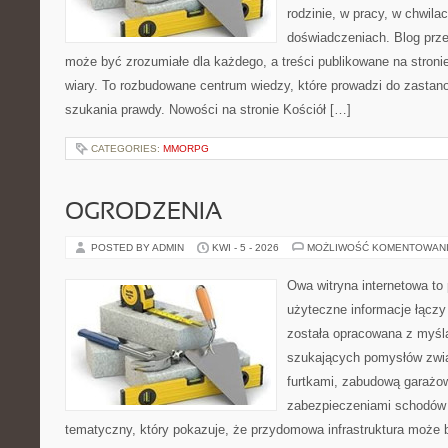
rodzinie, w pracy, w chwila
doświadczeniach. Blog prze
może być zrozumiałe dla każdego, a treści publikowane na stronie
wiary. To rozbudowane centrum wiedzy, które prowadzi do zastano
szukania prawdy. Nowości na stronie Kościół […]
CATEGORIES:
MMORPG
OGRODZENIA
POSTED BY ADMIN
KWI - 5 - 2026
MOŻLIWOŚĆ KOMENTOWAN
Owa witryna internetowa to
użyteczne informacje łączy
została opracowana z myślą
szukających pomysłów zwi
furtkami, zabudową garażo
zabezpieczeniami schodów 
tematyczny, który pokazuje, że przydomowa infrastruktura może b