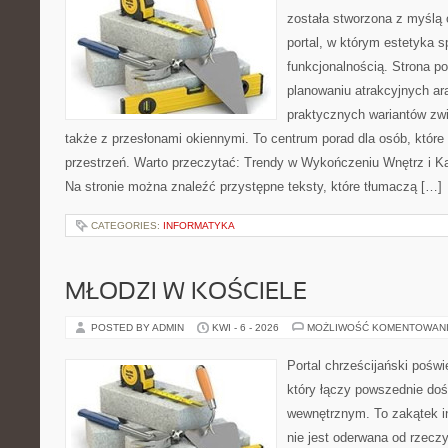
została stworzona z myślą 
portal, w którym estetyka s
funkcjonalnością. Strona p
planowaniu atrakcyjnych ara
praktycznych wariantów zw
także z przesłonami okiennymi. To centrum porad dla osób, któ
przestrzeń. Warto przeczytać: Trendy w Wykończeniu Wnętrz i Kaf
Na stronie można znaleźć przystępne teksty, które tłumaczą […]
CATEGORIES:
INFORMATYKA
MŁODZI W KOŚCIELE
POSTED BY ADMIN
KWI - 6 - 2026
MOŻLIWOŚĆ KOMENTOWAN
Portal chrześcijański pośw
który łączy powszednie do
wewnętrznym. To zakątek in
nie jest oderwana od rzeczy