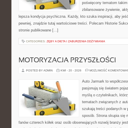
poświęcony tematom takim 
zbilansowane żywienie, akt
lepsza kondycja psychiczna. Każdy, kto szuka inspiracji, aby jeść 
pewniej, znajdzie tutaj wartościowe treści. Polecam Historie Sukc
stronie publikowane […]
CATEGORIES:
ZĘBY A DIETA I ZABURZENIA ODŻYWIANIA
MOTORYZACJA PRZYSZŁOŚCI
POSTED BY ADMIN
KWI - 20 - 2026
MOŻLIWOŚĆ KOMENTOWA
Auto Jarmark to współczesn
pasjonują się światem poja
myślą o czytelnikach, któr
tematach związanych z aut
szukają treści podanych w 
sposób. Strona skupia się 
fanów czterech kółek oraz osób obserwujących rozwój branży jes