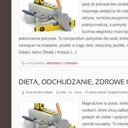
pasji do jedzenia bez prod
uważnego podejścia do cod
witryna, na której przyjemn
praktycznością, a pomysły 
kuchnia wegańska może być
jednocześnie pożywna. To kompendium pomysłów dla osób, które
rozwiązań na śniadanie, posiłek w ciągu dnia, wieczorny posiłek,
Zobacz także Obiady i Kolacje […]
CATEGORIES:
MATERIAŁY I TKANINY
DIETA, ODCHUDZANIE, ZDROWE
POSTED BY ADMIN
KWI - 21 - 2026
MOŻLIWOŚĆ KOMENTOWA
MagicalJune to portal, któr
osobach, które chcą zadba
podejść do siebie i spojrze
sposób rozsądny. To intern