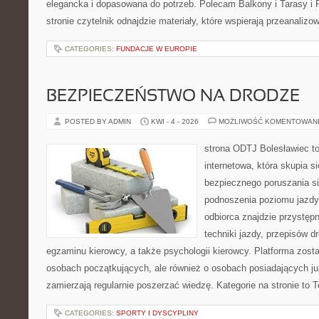
elegancka i dopasowana do potrzeb. Polecam Balkony i Tarasy i P
stronie czytelnik odnajdzie materiały, które wspierają przeanaliz
CATEGORIES:
FUNDACJE W EUROPIE
BEZPIECZEŃSTWO NA DRODZE
POSTED BY ADMIN
KWI - 4 - 2026
MOŻLIWOŚĆ KOMENTOWAN
strona ODTJ Bolesławiec t
internetowa, która skupia s
bezpiecznego poruszania si
podnoszenia poziomu jazdy
odbiorca znajdzie przystęp
techniki jazdy, przepisów 
egzaminu kierowcy, a także psychologii kierowcy. Platforma zost
osobach początkujących, ale również o osobach posiadających już
zamierzają regularnie poszerzać wiedzę. Kategorie na stronie to 
CATEGORIES:
SPORTY I DYSCYPLINY