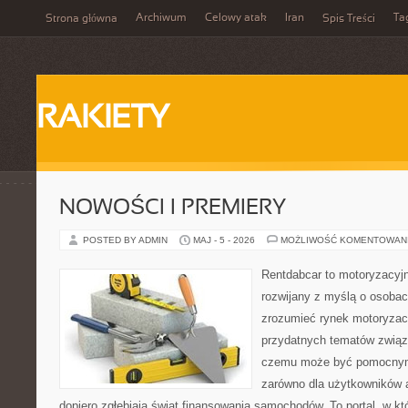
Archiwum
Celowy atak
Iran
Ta
Strona główna
Spis Treści
RAKIETY
NOWOŚCI I PREMIERY
POSTED BY ADMIN
MAJ - 5 - 2026
MOŻLIWOŚĆ KOMENTOWAN
Rentdabcar to motoryzacyjn
rozwijany z myślą o osobach
zrozumieć rynek motoryzacy
przydatnych tematów związ
czemu może być pomocnym
zarówno dla użytkowników au
dopiero zgłębiają świat finansowania samochodów. To portal, w 