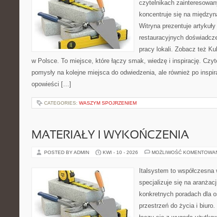
czytelnikach zainteresowany
koncentruje się na międzyna
Witryna prezentuje artykuły
restauracyjnych doświadcze
pracy lokali. Zobacz też Ku
w Polsce. To miejsce, które łączy smak, wiedzę i inspirację. Czytel
pomysły na kolejne miejsca do odwiedzenia, ale również po inspira
opowieści […]
CATEGORIES:
WASZYM SPOJRZENIEM
MATERIAŁY I WYKOŃCZENIA
POSTED BY ADMIN
KWI - 10 - 2026
MOŻLIWOŚĆ KOMENTOWA
Italsystem to współczesna w
specjalizuje się na aranżac
konkretnych poradach dla 
przestrzeń do życia i biuro