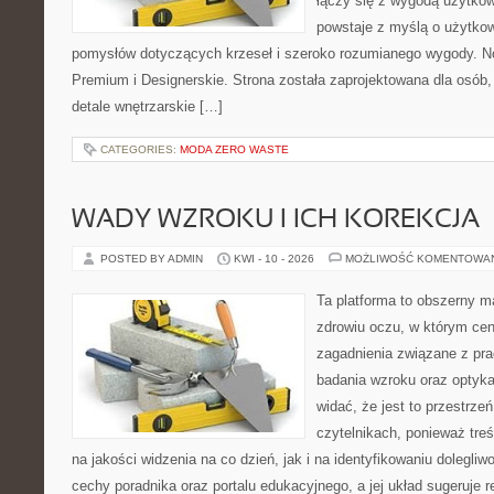
łączy się z wygodą użytkow
powstaje z myślą o użytkow
pomysłów dotyczących krzeseł i szeroko rozumianego wygody. No
Premium i Designerskie. Strona została zaprojektowana dla osób, 
detale wnętrzarskie […]
CATEGORIES:
MODA ZERO WASTE
WADY WZROKU I ICH KOREKCJA
POSTED BY ADMIN
KWI - 10 - 2026
MOŻLIWOŚĆ KOMENTOWA
Ta platforma to obszerny 
zdrowiu oczu, w którym cen
zagadnienia związane z prac
badania wzroku oraz optyka
widać, że jest to przestrz
czytelnikach, ponieważ treś
na jakości widzenia na co dzień, jak i na identyfikowaniu dolegliw
cechy poradnika oraz portalu edukacyjnego, a jej układ sugeruje r