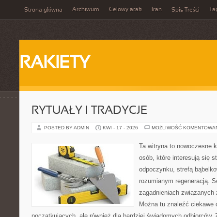
Archiwum
Celowy atak
Iran
Ta
Strona główna
Spis Treści
RAKIETY
RYTUAŁY I TRADYCJE
POSTED BY ADMIN
KWI - 17 - 2026
MOŻLIWOŚĆ KOMENTOWA
Ta witryna to nowoczesne k
osób, które interesują się s
odpoczynku, strefą bąbelko
rozumianym regeneracją. Se
zagadnieniach związanych z
Można tu znaleźć ciekawe 
początkujących, ale również dla bardziej świadomych odbiorców. 