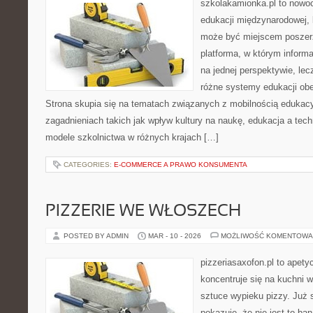
szkolakamionka.pl to nowo
edukacji międzynarodowej, 
może być miejscem poszerz
platforma, w którym inform
na jednej perspektywie, lec
różne systemy edukacji ob
Strona skupia się na tematach związanych z mobilnością edukacy
zagadnieniach takich jak wpływ kultury na naukę, edukacja a tech
modele szkolnictwa w różnych krajach […]
CATEGORIES:
E-COMMERCE A PRAWO KONSUMENTA
PIZZERIE WE WŁOSZECH
POSTED BY ADMIN
MAR - 10 - 2026
MOŻLIWOŚĆ KOMENTOWA
pizzeriasaxofon.pl to apetyc
koncentruje się na kuchni w
sztuce wypieku pizzy. Już 
pokazuje, że nie jest to ba