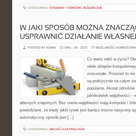
CATEGORIES:
STADNINY I OŚRODKI JEŹDZIECKIE
W JAKI SPOSÓB MOŻNA ZNACZ
USPRAWNIĆ DZIAŁANIE WŁASNEJ
POSTED BY ADMIN
GRU - 29 - 2025
MOŻLIWOŚĆ KOMENTOWA
Co warto robić w życiu? Ob
wiele sklepów komputerowyc
zrozumiałe. Przecież to nie
są praktycznie na całym św
popularne. Akurat odnośnie
jakiekolwiek wątpliwości –
własnych znajomych. Bez cienia wątpliwości mają komputer i Inter
powiedziane, że kiedy jakiś rynek jest bardzo mocno nasycony 
automatyczny sposób jest […]
CATEGORIES:
MIŁOŚĆ A ASTROLOGIA