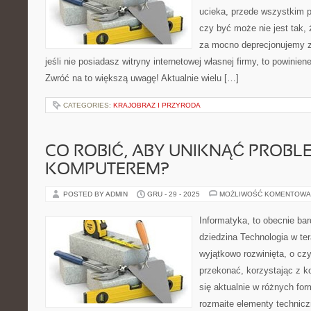
ucieka, przede wszystkim 
czy być może nie jest tak, 
za mocno deprecjonujemy 
jeśli nie posiadasz witryny internetowej własnej firmy, to powinien
Zwróć na to większą uwagę! Aktualnie wielu […]
CATEGORIES:
KRAJOBRAZ I PRZYRODA
CO ROBIĆ, ABY UNIKNĄĆ PROBL
KOMPUTEREM?
POSTED BY ADMIN
GRU - 29 - 2025
MOŻLIWOŚĆ KOMENTOWA
Informatyka, to obecnie bar
dziedzina Technologia w te
wyjątkowo rozwinięta, o czy
przekonać, korzystając z k
się aktualnie w różnych fo
rozmaite elementy techniczn