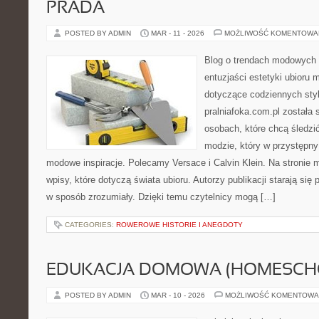
PRADA
POSTED BY ADMIN
MAR - 11 - 2026
MOŻLIWOŚĆ KOMENTOWA
Blog o trendach modowych 
entuzjaści estetyki ubioru
dotyczące codziennych styli
pralniafoka.com.pl została
osobach, które chcą śledzić 
modzie, który w przystępn
modowe inspiracje. Polecamy Versace i Calvin Klein. Na stronie
wpisy, które dotyczą świata ubioru. Autorzy publikacji starają się
w sposób zrozumiały. Dzięki temu czytelnicy mogą […]
CATEGORIES:
ROWEROWE HISTORIE I ANEGDOTY
EDUKACJA DOMOWA (HOMESCH
POSTED BY ADMIN
MAR - 10 - 2026
MOŻLIWOŚĆ KOMENTOWA