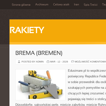
Archiwum
Celowy atak
Iran
Ta
Strona główna
Spis Treści
RAKIETY
BREMA (BREMEN)
POSTED BY ADMIN
MAR - 12 - 2026
MOŻLIWOŚĆ KOMENTOWA
Edusimare.pl to współczes
poświęcony Republice Feder
w sobie przewodnik dla osó
szukających pomysłów na z
chcących lepiej zrozumieć n
pojawiają się treści o stoli
Düsseldorfie, saksońskiej perle, mieście zabytków, mieście Ruhry