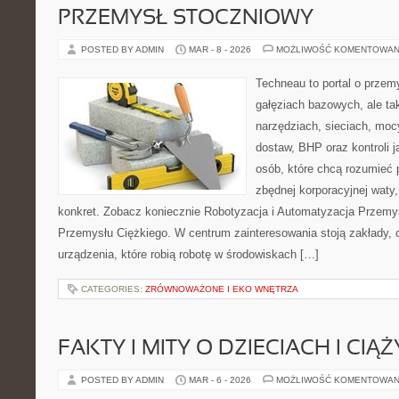
PRZEMYSŁ STOCZNIOWY
POSTED BY ADMIN
MAR - 8 - 2026
MOŻLIWOŚĆ KOMENTOWAN
Techneau to portal o przem
gałęziach bazowych, ale ta
narzędziach, sieciach, moc
dostaw, BHP oraz kontroli j
osób, które chcą rozumieć
zbędnej korporacyjnej waty,
konkret. Zobacz koniecznie Robotyzacja i Automatyzacja Przemy
Przemysłu Ciężkiego. W centrum zainteresowania stoją zakłady, 
urządzenia, które robią robotę w środowiskach […]
CATEGORIES:
ZRÓWNOWAŻONE I EKO WNĘTRZA
FAKTY I MITY O DZIECIACH I CIĄŻ
POSTED BY ADMIN
MAR - 6 - 2026
MOŻLIWOŚĆ KOMENTOWAN