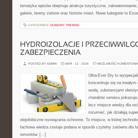
tematyka wpisów obejmuje atrakcje turystyczne, zakwaterowanie,
galerie, tereny zielone oraz historie miast. Nowe kategorie to Ess
CATEGORIES:
DOMOWY TRENING
HYDROIZOLACJE I PRZECIWWIL
ZABEZPIECZENIA
POSTED BY ADMIN
MAR - 12 - 2026
MOŻLIWOŚĆ KOMENTOWA
Ultra-Ever Dry to wyspecjal
koncentruje się na trwałym 
wodą, substancjami oleist
charakter serwisu pokazuje,
lecz miejsce wiedzy dla osó
rozumieć, jak działają supe
olejofobiczne rozwiązania ochronne. To miejsce, w której technolo
fachowa wiedza zostaje podana w sposób czytelny zarówno dla fa
remontów. […]