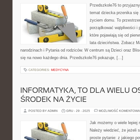
Przedszkole76 to przyjazny
temat dziecka przenika się
życiem domu. To przestrzeń
porządkować wątpliwości i
które pojawiają się od pier
lata dzieciństwa. Zobacz M
narodzinach i Pytania od rodziców. W centrum są Dzieci oraz Blisc
się na nowo każdego dnia. Przedszkole76 pokazuje, […]
CATEGORIES:
MEDYCYNA
INFORMATYKA, TO DLA WIELU OS
ŚRODEK NA ŻYCIE
POSTED BY ADMIN
GRU - 29 - 2025
MOŻLIWOŚĆ KOMENTOWA
Jak możemy o wiele lepiej r
Należy wiedzieć, że jeżeli
proste pytanie: z jakiego 