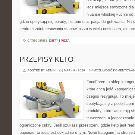
lecz miejsce stworzone dla
niuanse włoskiej kuchni od s
gdzie spotykają się porady, historie oraz pasja do gotowania. Na 
centrum zainteresowania stanowi pizza w wielu odsłonach, ale obo
CATEGORIES:
DIETY I PIZZA
PRZEPISY KETO
POSTED BY ADMIN
MAR - 9 - 2026
MOŻLIWOŚĆ KOMENTOWAN
FoodForce to sklep ketogen
które chcą jeść ketogeniczn
czegoś rezygnują. To miej
spotykają się z podejście
produkty, które wspierają st
tłuszczach, a jednocześni
ograniczone cukry. Jeśli szukasz przestrzeni, gdzie keto jest real
papierze, ta idea jest dokładnie o tym. Nowe kategorie na stronie 