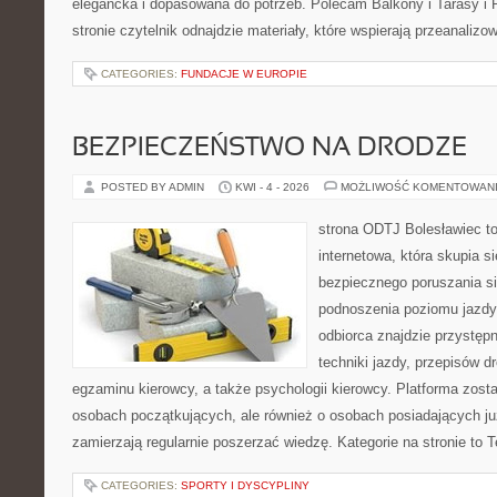
elegancka i dopasowana do potrzeb. Polecam Balkony i Tarasy i P
stronie czytelnik odnajdzie materiały, które wspierają przeanaliz
CATEGORIES:
FUNDACJE W EUROPIE
BEZPIECZEŃSTWO NA DRODZE
POSTED BY ADMIN
KWI - 4 - 2026
MOŻLIWOŚĆ KOMENTOWAN
strona ODTJ Bolesławiec t
internetowa, która skupia s
bezpiecznego poruszania si
podnoszenia poziomu jazdy
odbiorca znajdzie przystęp
techniki jazdy, przepisów 
egzaminu kierowcy, a także psychologii kierowcy. Platforma zost
osobach początkujących, ale również o osobach posiadających już
zamierzają regularnie poszerzać wiedzę. Kategorie na stronie to 
CATEGORIES:
SPORTY I DYSCYPLINY