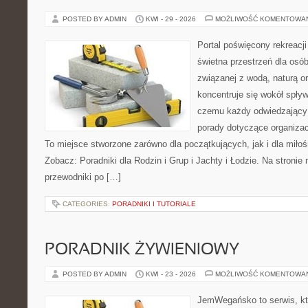
POSTED BY ADMIN
KWI - 29 - 2026
MOŻLIWOŚĆ KOMENTOWA
Portal poświęcony rekreacj
świetna przestrzeń dla osób
związanej z wodą, naturą o
koncentruje się wokół spły
czemu każdy odwiedzający
porady dotyczące organizac
To miejsce stworzone zarówno dla początkujących, jak i dla mił
Zobacz: Poradniki dla Rodzin i Grup i Jachty i Łodzie. Na stron
przewodniki po […]
CATEGORIES:
PORADNIKI I TUTORIALE
PORADNIK ŻYWIENIOWY
POSTED BY ADMIN
KWI - 23 - 2026
MOŻLIWOŚĆ KOMENTOWA
JemWegańsko to serwis, kt