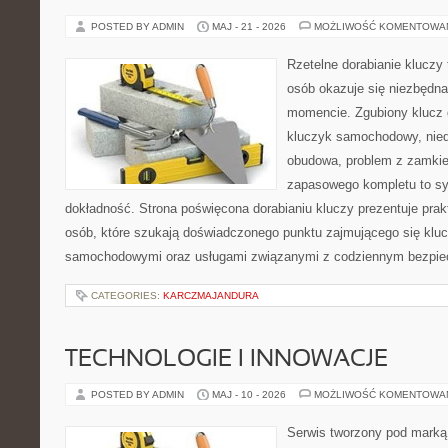
POSTED BY ADMIN
MAJ - 21 - 2026
MOŻLIWOŚĆ KOMENTOWA
Rzetelne dorabianie kluczy t
osób okazuje się niezbędn
momencie. Zgubiony klucz 
kluczyk samochodowy, niedz
obudowa, problem z zamkie
zapasowego kompletu to syt
dokładność. Strona poświęcona dorabianiu kluczy prezentuje prak
osób, które szukają doświadczonego punktu zajmującego się klu
samochodowymi oraz usługami związanymi z codziennym bezpie
CATEGORIES:
KARCZMAJANDURA
TECHNOLOGIE I INNOWACJE
POSTED BY ADMIN
MAJ - 10 - 2026
MOŻLIWOŚĆ KOMENTOWA
Serwis tworzony pod marką