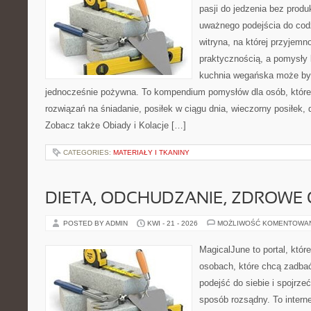
pasji do jedzenia bez prod
uważnego podejścia do cod
witryna, na której przyjemn
praktycznością, a pomysły 
kuchnia wegańska może być
jednocześnie pożywna. To kompendium pomysłów dla osób, które
rozwiązań na śniadanie, posiłek w ciągu dnia, wieczorny posiłek,
Zobacz także Obiady i Kolacje […]
CATEGORIES:
MATERIAŁY I TKANINY
DIETA, ODCHUDZANIE, ZDROWE
POSTED BY ADMIN
KWI - 21 - 2026
MOŻLIWOŚĆ KOMENTOWA
MagicalJune to portal, któr
osobach, które chcą zadba
podejść do siebie i spojrze
sposób rozsądny. To intern