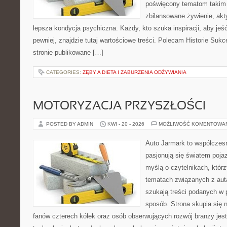
poświęcony tematom takim 
zbilansowane żywienie, akt
lepsza kondycja psychiczna. Każdy, kto szuka inspiracji, aby jeść 
pewniej, znajdzie tutaj wartościowe treści. Polecam Historie Sukc
stronie publikowane […]
CATEGORIES:
ZĘBY A DIETA I ZABURZENIA ODŻYWIANIA
MOTORYZACJA PRZYSZŁOŚCI
POSTED BY ADMIN
KWI - 20 - 2026
MOŻLIWOŚĆ KOMENTOWA
Auto Jarmark to współczesn
pasjonują się światem poja
myślą o czytelnikach, któr
tematach związanych z aut
szukają treści podanych w 
sposób. Strona skupia się 
fanów czterech kółek oraz osób obserwujących rozwój branży jes