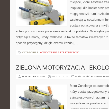
miejsce, które zestawia zai
inspiracji dla kobiet oraz p
mogą znaleźć tutaj rozbudo
wspierają w codziennym fu
została opracowana z myślą
autentyczności oraz połączenia estetyki z praktyką. W obrębie p
dotyczące mody, urody, wellness, a także tematów związanych z
sposób przystępny, dzięki czemu każda […]
CATEGORIES:
NOWOCZESNA PRZESTĘPCZOŚĆ
ZIELONA MOTORYZACJA I EKOLO
POSTED BY ADMIN
MAJ - 5 - 2026
MOŻLIWOŚĆ KOMENTOWAN
Moto Concierge to automobi
który został przygotowany 
zainteresowanych autami. S
wszystkim na praktycznych