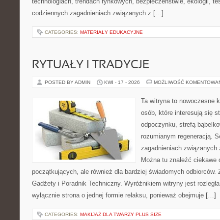
technologiach, trendach rynkowych, bezpieczeństwie, ekologii, t
codziennych zagadnieniach związanych z […]
CATEGORIES:
MATERIAŁY EDUKACYJNE
RYTUAŁY I TRADYCJE
POSTED BY ADMIN
KWI - 17 - 2026
MOŻLIWOŚĆ KOMENTOWA
Ta witryna to nowoczesne k
osób, które interesują się s
odpoczynku, strefą bąbelko
rozumianym regeneracją. Se
zagadnieniach związanych z
Można tu znaleźć ciekawe 
początkujących, ale również dla bardziej świadomych odbiorców. 
Gadżety i Poradnik Techniczny. Wyróżnikiem witryny jest rozległa
wyłącznie strona o jednej formie relaksu, ponieważ obejmuje […]
CATEGORIES:
MAKIJAŻ DLA TWARZY PLUS SIZE