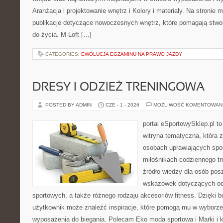
Aranżacja i projektowanie wnętrz i Kolory i materiały. Na stronie
publikacje dotyczące nowoczesnych wnętrz, które pomagają stwo
do życia. M-Loft […]
CATEGORIES:
EWOLUCJA EGZAMINU NA PRAWO JAZDY
DRESY I ODZIEŻ TRENINGOWA
POSTED BY ADMIN
CZE - 1 - 2026
MOŻLIWOŚĆ KOMENTOWAN
portal eSportowySklep.pl to
witryna tematyczna, która 
osobach uprawiających spor
miłośnikach codziennego tr
źródło wiedzy dla osób po
wskazówek dotyczących odz
sportowych, a także różnego rodzaju akcesoriów fitness. Dzięki b
użytkownik może znaleźć inspiracje, które pomogą mu w wyborz
wyposażenia do biegania. Polecam Eko moda sportowa i Marki i k