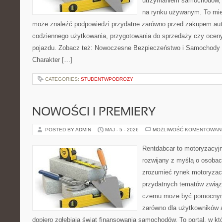
utrzymaniem samochodów, 
na rynku używanym. To mie
może znaleźć podpowiedzi przydatne zarówno przed zakupem auta
codziennego użytkowania, przygotowania do sprzedaży czy ocen
pojazdu. Zobacz też: Nowoczesne Bezpieczeństwo i Samochody 
Charakter […]
CATEGORIES:
STUDENTWPODROZY
NOWOŚCI I PREMIERY
POSTED BY ADMIN
MAJ - 5 - 2026
MOŻLIWOŚĆ KOMENTOWAN
Rentdabcar to motoryzacyjn
rozwijany z myślą o osobach
zrozumieć rynek motoryzacy
przydatnych tematów związ
czemu może być pomocnym
zarówno dla użytkowników au
dopiero zgłębiają świat finansowania samochodów. To portal, w 