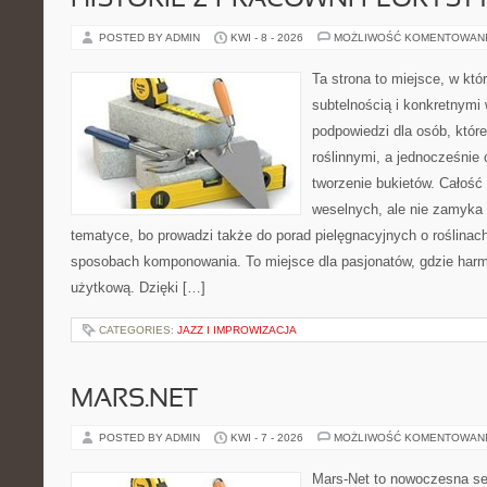
HISTORIE Z PRACOWNI FLORYS
POSTED BY ADMIN
KWI - 8 - 2026
MOŻLIWOŚĆ KOMENTOWAN
Ta strona to miejsce, w któ
subtelnością i konkretnymi
podpowiedzi dla osób, które
roślinnymi, a jednocześnie 
tworzenie bukietów. Całość 
weselnych, ale nie zamyka 
tematyce, bo prowadzi także do porad pielęgnacyjnych o roślinach
sposobach komponowania. To miejsce dla pasjonatów, gdzie harm
użytkową. Dzięki […]
CATEGORIES:
JAZZ I IMPROWIZACJA
MARS.NET
POSTED BY ADMIN
KWI - 7 - 2026
MOŻLIWOŚĆ KOMENTOWAN
Mars-Net to nowoczesna se