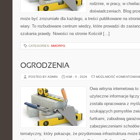
rodzinie, w pracy, w chwila
doświadczeniach. Blog prze
może być zrozumiałe dla każdego, a treści publikowane na stronie
wiary. To rozbudowane centrum wiedzy, które prowadzi do zastano
szukania prawdy. Nowości na stronie Kościół […]
CATEGORIES:
MMORPG
OGRODZENIA
POSTED BY ADMIN
KWI - 5 - 2026
MOŻLIWOŚĆ KOMENTOWAN
Owa witryna internetowa to
użyteczne informacje łączy
została opracowana z myślą
szukających pomysłów zwi
furtkami, zabudową garażo
zabezpieczeniami schodów 
tematyczny, który pokazuje, że przydomowa infrastruktura może b