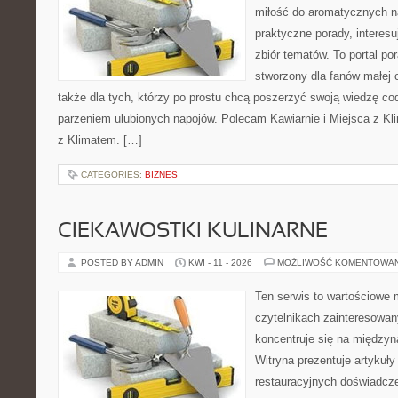
miłość do aromatycznych n
praktyczne porady, interesu
zbiór tematów. To portal po
stworzony dla fanów małej cz
także dla tych, którzy po prostu chcą poszerzyć swoją wiedzę co
parzeniem ulubionych napojów. Polecam Kawiarnie i Miejsca z Kli
z Klimatem. […]
CATEGORIES:
BIZNES
CIEKAWOSTKI KULINARNE
POSTED BY ADMIN
KWI - 11 - 2026
MOŻLIWOŚĆ KOMENTOWA
Ten serwis to wartościowe 
czytelnikach zainteresowany
koncentruje się na międzyna
Witryna prezentuje artykuły
restauracyjnych doświadcze