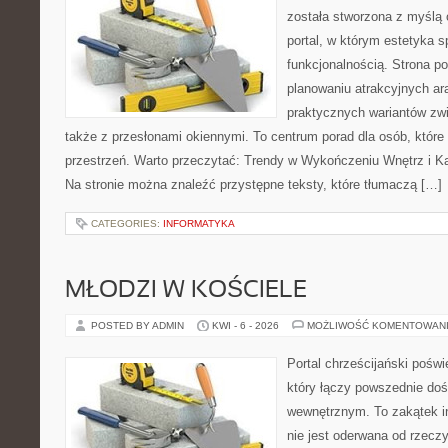
została stworzona z myślą 
portal, w którym estetyka s
funkcjonalnością. Strona p
planowaniu atrakcyjnych ara
praktycznych wariantów zw
także z przesłonami okiennymi. To centrum porad dla osób, któ
przestrzeń. Warto przeczytać: Trendy w Wykończeniu Wnętrz i Kaf
Na stronie można znaleźć przystępne teksty, które tłumaczą […]
CATEGORIES:
INFORMATYKA
MŁODZI W KOŚCIELE
POSTED BY ADMIN
KWI - 6 - 2026
MOŻLIWOŚĆ KOMENTOWAN
Portal chrześcijański pośw
który łączy powszednie do
wewnętrznym. To zakątek in
nie jest oderwana od rzeczy