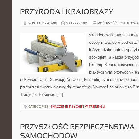
PRZYRODA I KRAJOBRAZY
POSTED BY ADMIN
MAJ - 22 - 2026
MOŻLIWOŚĆ KOMENTOWA
skandynawski świat to regi
osoby marzące o podróżach
którym dzika natura spotyk
spokojem, a każda przygoda
historią. Strona poświęcona
praktycznym przewodnikiem
odkrywać Danii, Szwecji, Norwegii, Finlandii, Islandii oraz północ
przestrzeń tworzy niezwykłą atmosferę. Nowości na stronie to Przy
Tradycje. To serwis […]
CATEGORIES:
ZNACZENIE PSYCHIKI W TRENINGU
PRZYSZŁOŚĆ BEZPIECZEŃSTWA
SAMOCHODÓW