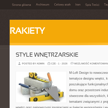
Archiwum
Celowy atak
Iran
Ta
Strona główna
Spis Treści
RAKIETY
STYLE WNĘTRZARSKIE
POSTED BY ADMIN
CZE - 1 - 2026
MOŻLIWOŚĆ KOMENTOWAN
M-Loft Design to nowoczes
tematyce designu wnętrz, kt
poszukujące funkcjonalnyc
domu oraz przestrzeni indus
stworzone dla wszystkich, k
tematami związanymi z pro
wnętrz oraz najnowszymi inspiracjami w świecie wyposażenia i wy