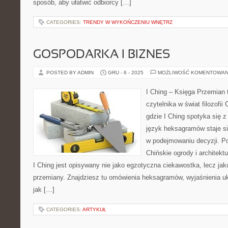
sposób, aby ułatwić odbiorcy […]
CATEGORIES:
TRENDY W WYKOŃCZENIU WNĘTRZ
GOSPODARKA I BIZNES
POSTED BY ADMIN
GRU - 6 - 2025
MOŻLIWOŚĆ KOMENTOWAN
I Ching – Księga Przemian t
czytelnika w świat filozofii 
gdzie I Ching spotyka się z
język heksagramów staje s
w podejmowaniu decyzji. P
Chińskie ogrody i architektu
I Ching jest opisywany nie jako egzotyczna ciekawostka, lecz ja
przemiany. Znajdziesz tu omówienia heksagramów, wyjaśnienia uk
jak […]
CATEGORIES:
ARTYKUŁ