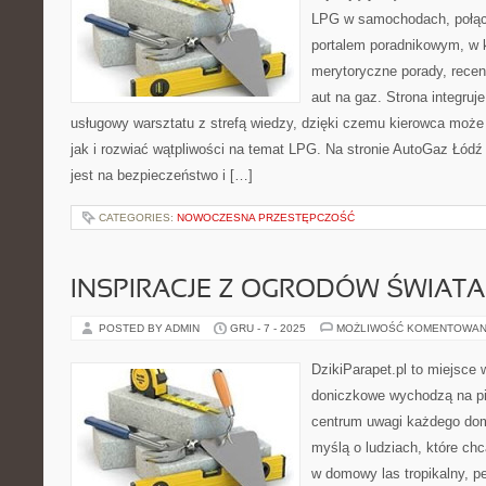
LPG w samochodach, połą
portalem poradnikowym, w 
merytoryczne porady, recen
aut na gaz. Strona integruj
usługowy warsztatu z strefą wiedzy, dzięki czemu kierowca moż
jak i rozwiać wątpliwości na temat LPG. Na stronie AutoGaz Łód
jest na bezpieczeństwo i […]
CATEGORIES:
NOWOCZESNA PRZESTĘPCZOŚĆ
INSPIRACJE Z OGRODÓW ŚWIATA
POSTED BY ADMIN
GRU - 7 - 2025
MOŻLIWOŚĆ KOMENTOWAN
DzikiParapet.pl to miejsce w
doniczkowe wychodzą na pie
centrum uwagi każdego dom
myślą o ludziach, które ch
w domowy las tropikalny, p