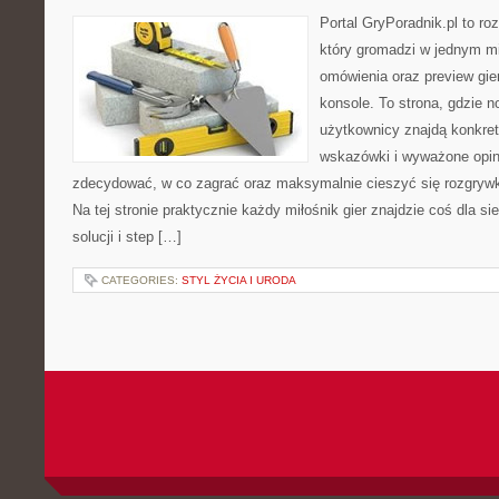
Portal GryPoradnik.pl to ro
który gromadzi w jednym mi
omówienia oraz preview gie
konsole. To strona, gdzie n
użytkownicy znajdą konkret
wskazówki i wyważone opin
zdecydować, w co zagrać oraz maksymalnie cieszyć się rozgrywk
Na tej stronie praktycznie każdy miłośnik gier znajdzie coś dla s
solucji i step […]
CATEGORIES:
STYL ŻYCIA I URODA