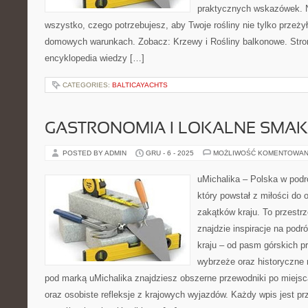
praktycznych wskazówek. N
wszystko, czego potrzebujesz, aby Twoje rośliny nie tylko przeżył
domowych warunkach. Zobacz: Krzewy i Rośliny balkonowe. Stron
encyklopedia wiedzy […]
CATEGORIES:
BALTICAYACHTS
GASTRONOMIA I LOKALNE SMAK
POSTED BY ADMIN
GRU - 6 - 2025
MOŻLIWOŚĆ KOMENTOWAN
uMichalika – Polska w podr
który powstał z miłości do
zakątków kraju. To przestr
znajdzie inspiracje na podr
kraju – od pasm górskich pr
wybrzeże oraz historyczne 
pod marką uMichalika znajdziesz obszerne przewodniki po miejs
oraz osobiste refleksje z krajowych wyjazdów. Każdy wpis jest p