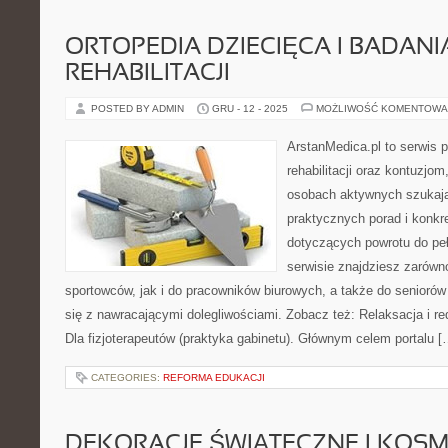
ORTOPEDIA DZIECIĘCA I BADAN
REHABILITACJI
POSTED BY ADMIN
GRU - 12 - 2025
MOŻLIWOŚĆ KOMENTOWA
ArstanMedica.pl to serwis
rehabilitacji oraz kontuzjom
osobach aktywnych szukając
praktycznych porad i konk
dotyczących powrotu do pe
serwisie znajdziesz zarówn
sportowców, jak i do pracowników biurowych, a także do seniorów
się z nawracającymi dolegliwościami. Zobacz też: Relaksacja i redu
Dla fizjoterapeutów (praktyka gabinetu). Głównym celem portalu [
CATEGORIES:
REFORMA EDUKACJI
DEKORACJE ŚWIĄTECZNE I KOSM