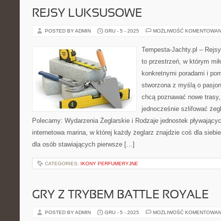
REJSY LUKSUSOWE
POSTED BY ADMIN
GRU - 5 - 2025
MOŻLIWOŚĆ KOMENTOWAN
Tempesta-Jachty.pl – Rejsy
to przestrzeń, w którym mi
konkretnymi poradami i pom
stworzona z myślą o pasjon
chcą poznawać nowe trasy, 
jednocześnie szlifować żeg
Polecamy: Wydarzenia Żeglarskie i Rodzaje jednostek pływającyc
internetowa marina, w której każdy żeglarz znajdzie coś dla siebie
dla osób stawiających pierwsze […]
CATEGORIES:
IKONY PERFUMERYJNE
GRY Z TRYBEM BATTLE ROYALE
POSTED BY ADMIN
GRU - 5 - 2025
MOŻLIWOŚĆ KOMENTOWAN