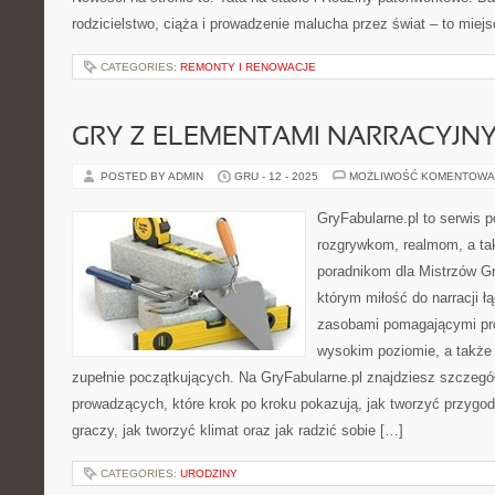
rodzicielstwo, ciąża i prowadzenie malucha przez świat – to miejs
CATEGORIES:
REMONTY I RENOWACJE
GRY Z ELEMENTAMI NARRACYJN
POSTED BY ADMIN
GRU - 12 - 2025
MOŻLIWOŚĆ KOMENTOWA
GryFabularne.pl to serwis 
rozgrywkom, realmom, a t
poradnikom dla Mistrzów Gr
którym miłość do narracji ł
zasobami pomagającymi pr
wysokim poziomie, a takż
zupełnie początkujących. Na GryFabularne.pl znajdziesz szczegół
prowadzących, które krok po kroku pokazują, jak tworzyć przygod
graczy, jak tworzyć klimat oraz jak radzić sobie […]
CATEGORIES:
URODZINY