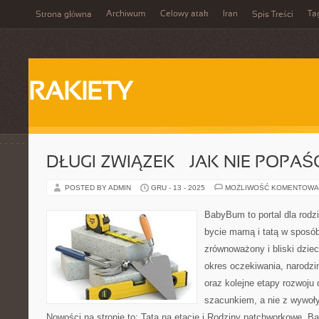
Archiwum
Celowy atak
Iran
Ta
Strona główna
Spis Treści
RAKIETY
DŁUGI ZWIĄZEK – JAK NIE POPA
POSTED BY ADMIN
GRU - 13 - 2025
MOŻLIWOŚĆ KOMENTOWA
BabyBum to portal dla rodz
bycie mamą i tatą w sposób
zrównoważony i bliski dziec
okres oczekiwania, narodzi
oraz kolejne etapy rozwoju
szacunkiem, a nie z wywoł
Nowości na stronie to: Tata na etacie i Rodziny patchworkowe.