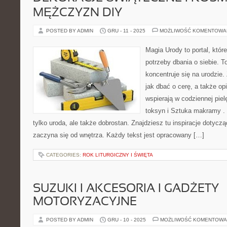
MĘŻCZYZN DIY
POSTED BY ADMIN
GRU - 11 - 2025
MOŻLIWOŚĆ KOMENTOWA
Magia Urody to portal, któr
potrzeby dbania o siebie. T
koncentruje się na urodzie.
jak dbać o cerę, a także op
wspierają w codziennej pie
toksyn i Sztuka makramy . 
tylko uroda, ale także dobrostan. Znajdziesz tu inspiracje dotyczą
zaczyna się od wnętrza. Każdy tekst jest opracowany […]
CATEGORIES:
ROK LITURGICZNY I ŚWIĘTA
SUZUKI I AKCESORIA I GADŻETY
MOTORYZACYJNE
POSTED BY ADMIN
GRU - 10 - 2025
MOŻLIWOŚĆ KOMENTOWA