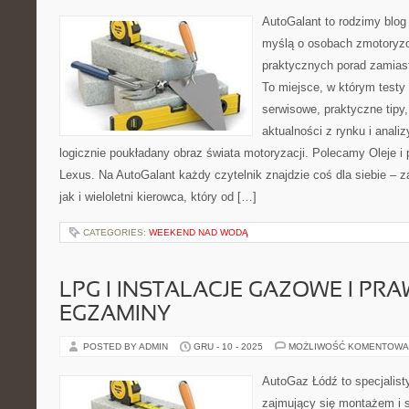
AutoGalant to rodzimy blog
myślą o osobach zmotoryzo
praktycznych porad zamias
To miejsce, w którym testy
serwisowe, praktyczne tipy
aktualności z rynku i anali
logicznie poukładany obraz świata motoryzacji. Polecamy Oleje i 
Lexus. Na AutoGalant każdy czytelnik znajdzie coś dla siebie – z
jak i wieloletni kierowca, który od […]
CATEGORIES:
WEEKEND NAD WODĄ
LPG I INSTALACJE GAZOWE I PRA
EGZAMINY
POSTED BY ADMIN
GRU - 10 - 2025
MOŻLIWOŚĆ KOMENTOWA
AutoGaz Łódź to specjalis
zajmujący się montażem i s