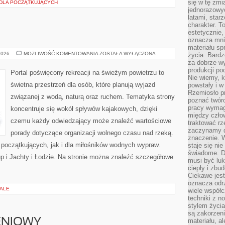
się w tę zmi
 DLA POCZĄTKUJĄCYCH
jednorazowyc
latami, star
charakter. To
estetycznie,
oznacza mni
materiału sp
JACHTY
2026
MOŻLIWOŚĆ KOMENTOWANIA
ZOSTAŁA WYŁĄCZONA
życia. Bardz
I
za dobrze 
ŁODZIE
produkcji po
Portal poświęcony rekreacji na świeżym powietrzu to
Nie wiemy, k
świetna przestrzeń dla osób, które planują wyjazd
powstały i w
Rzemiosło p
związanej z wodą, naturą oraz ruchem. Tematyka strony
poznać twórc
pracy wymaga
koncentruje się wokół spływów kajakowych, dzięki
między czło
czemu każdy odwiedzający może znaleźć wartościowe
traktować rz
zaczynamy d
porady dotyczące organizacji wolnego czasu nad rzeką.
znaczenie. 
 początkujących, jak i dla miłośników wodnych wypraw.
staje się nie
świadome. D
up i Jachty i Łodzie. Na stronie można znaleźć szczegółowe
musi być luk
ciepły i zbu
Ciekawe jest
oznacza odr
IALE
wiele współc
techniki z 
stylem życia
są zakorzen
ENIOWY
materiału, a