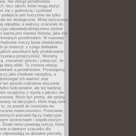
anę. Nie oferuje przedmiotów
h, lecz takich, które mogą służyć
zeć się z godnością i zyskiwać
 podejście jest korzystne nie tylko
 ale też ekologicznie. Mniej wyrzucania
ej odpadów, a większy szacunek do
rzyja odpowiedzialniejszemu stylowi
o ważna jest również historia, jaka stoi
wykonanym przedmiotem. W masowej
chodzenie rzeczy bywa niewidzialne.
to je stworzył, z czego dokładnie
 jakich warunkach były produkowane.
rzywraca przejrzystość. Możemy
ę, zrozumieć proces i zobaczyć, ile
 dany efekt. To zmienia relację
wiekiem a przedmiotem. Przestajemy
eczy jako chwilowe narzędzia, a
ostrzegać ich wartość oraz
W ten sposób codzienne otoczenie
 tylko funkcjonalne, ale też bardziej
om urządzony z myślą o jakości nie
susowy. Może być prosty, ale spójny,
dowany na decyzjach, które mają sens.
 to, że powrót do rzemiosła nie
zucenia nowoczesności. Przeciwnie,
zesnych pracowni łączy tradycyjne
nowym wzornictwem i współczesnym
. Dzięki temu powstają rzeczy, które
ione w dawnym szacunku dla
le odpowiadają na aktualne potrzeby