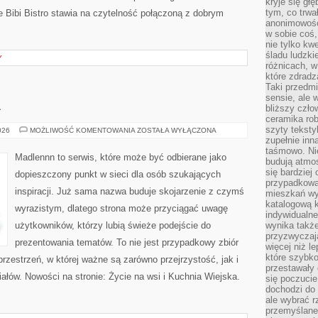
kryje się gł
tym, co trwa
 Bibi Bistro stawia na czytelność połączoną z dobrym
anonimowośc
w sobie coś,
nie tylko kwe
śladu ludzki
Y
różnicach, w
które zdradz
Taki przedmi
sensie, ale 
A
bliższy czło
ceramika rob
szyty teksty
OGRÓD
026
MOŻLIWOŚĆ KOMENTOWANIA
ZOSTAŁA WYŁĄCZONA
I
zupełnie inn
NATURA
taśmowo. Ni
Madlennn to serwis, które może być odbierane jako
budują atmos
się bardziej
dopieszczony punkt w sieci dla osób szukających
przypadkowa.
inspiracji. Już sama nazwa buduje skojarzenie z czymś
mieszkań wyg
katalogową 
wyrazistym, dlatego strona może przyciągać uwagę
indywidualn
użytkowników, którzy lubią świeże podejście do
wynika takż
przyzwyczaja
prezentowania tematów. To nie jest przypadkowy zbiór
więcej niż l
które szybko 
przestrzeń, w której ważne są zarówno przejrzystość, jak i
przestawały 
łów. Nowości na stronie: Życie na wsi i Kuchnia Wiejska.
się poczucie
dochodzi do 
ale wybrać r
przemyślane 