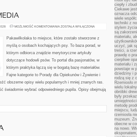
ciepły i zbu
Ciekawe jest
oznacza odr
MEDIA
wiele współc
techniki z 
PSIA
2026
MOŻLIWOŚĆ KOMENTOWANIA
ZOSTAŁA WYŁĄCZONA
stylem życia
KULTURA
są zakorzen
I
materiału, a
MEDIA
Pakawilkolaka to miejsce, które zostało stworzone z
użytkownik
myślą o osobach kochających psy. To baza porad, w
uczyć, jak s
treści, a rz
którym odbiorca znajdzie merytoryczne artykuły
prawdę o pra
cierpliwe op
dotyczące hodowli psów. To portal dla pasjonatów, w
materiału i 
którym praktyka łączą się w bogatą bazę materiałów.
powstaje w 
dziedziny i 
Fajne kategorie to Porady dla Opiekunów i Żywienie i
rodzą się z 
źć obszerne opisy wielu popularnych i mniej znanych ras.
Rzemiosło m
wielu lokaln
ść świadomie wybrać odpowiedniego pupila. Opisy obejmują
obróbki drew
były przekaz
umiejętności
metodę prod
miejscu, lud
rzemiosła n
muzeum. Zna
obecne w cod
A
na nowo. Wte
eksponatem, 