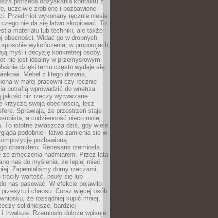
ębsza potrzeba odzyskania kontaktu z
łe, uczciwie zrobione i pozbawione
i. Przedmiot wykonany ręcznie niesie
 czego nie da się łatwo skopiować. To
stia materiału lub techniki, ale także
ej obecności. Widać go w drobnych
 sposobie wykończenia, w proporcjach,
ają myśl i decyzję konkretnej osoby.
ot nie jest idealny w przemysłowym
właśnie dzięki temu często wydaje się
wiekowi. Mebel z litego drewna,
iona w małej pracowni czy ręcznie
lia potrafią wprowadzić do wnętrza
ą jakość niż rzeczy wytwarzane
e krzyczą swoją obecnością, lecz
ferę. Sprawiają, że przestrzeń staje
 osobista, a codzienność nieco mniej
 To istotne zwłaszcza dziś, gdy wiele
ląda podobnie i łatwo zamienia się w
kompozycję pozbawioną
ego charakteru. Renesans rzemiosła
e ze zmęczenia nadmiarem. Przez lata
no nas do myślenia, że lepiej mieć
epiej. Zapełnialiśmy domy rzeczami,
traciły wartość, psuły się lub
do nas pasować. W efekcie pojawiło
 przesytu i chaosu. Coraz więcej osób
wniosku, że rozsądniej kupić mniej,
zeczy solidniejsze, bardziej
i trwalsze. Rzemiosło dobrze wpisuje