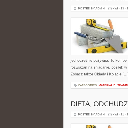
POSTED BY ADMIN
KWI - 23 - 
jednocześnie pożywna. To kompen
rozwiązań na śniadanie, posiłek w 
Zobacz także Obiady i Kolacje […
CATEGORIES:
MATERIAŁY I TKANI
DIETA, ODCHUDZ
POSTED BY ADMIN
KWI - 21 - 