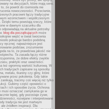
dowany na decyzjach, które mają sens.
 to, że powrót do rzemiosła nie
zucenia nowoczesności. Przeciwnie,
zesnych pracowni łączy tradycyjne
nowym wzornictwem i współczesnym
. Dzięki temu powstają rzeczy, które
ione w dawnym szacunku dla
le odpowiadają na aktualne potrzeby
ów.
blog dla początkujących
może
pokojnie wejść w świat tworzenia
emiosło pokazuje bardzo podobną
cy ręcznej: najważniejsze jest
anowanie podstaw, zrozumienie
zgoda na to, że prawdziwa jakość nie
pośpiechu. Ta zasada łączy różne
przypomina, że dobre efekty zwykle
czasu, praktyki oraz uważności.
a też ogromną wartość kulturową. W
ych tradycjach zapisane są sposoby
na, metalu, tkaniny czy gliny, które
ywane przez pokolenia. Gdy takie
 zanikają, tracimy coś więcej niż tylko
ukcji. Gubimy część opowieści o
ziach i ich sposobie życia. Ochrona
ie musi oznaczać zamykania go w
cznie lepiej, gdy pozostaje żywe,
zienności, rozwijane i interpretowane
dy tradycja nie jest martwym
ale źródłem inspiracji. Dla