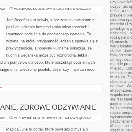
użytkownik
uczyć, jak s
PORADNIK
2026
MOŻLIWOŚĆ KOMENTOWANIA
ZOSTAŁA WYŁĄCZONA
treści, a rz
ŻYWIENIOWY
prawdę o pra
cierpliwe op
JemWegańsko to serwis, które zostało stworzone z
materiału i 
pasji do jedzenia bez produktów odzwierzęcych i
powstaje w 
dziedziny i 
uważnego podejścia do codziennego żywienia. To
rodzą się z 
witryna, na której przyjemność jedzenia spotyka się z
Rzemiosło m
wielu lokaln
praktycznością, a pomysły kulinarne pokazują, że
obróbki drew
były przekaz
kuchnia wegańska może być różnorodna, lekka i
umiejętności
dium pomysłów dla osób, które poszukują codziennych
metodę prod
miejscu, lud
ciągu dnia, wieczorny posiłek, deser czy małe co nieco.
rzemiosła n
]
muzeum. Zna
obecne w cod
na nowo. Wte
NY
eksponatem, 
współczesny
się rzeczami
jedynie efe
ANIE, ZDROWE ODŻYWIANIE
że zaintere
nasze tempo
wykonywane 
DIETA,
2026
MOŻLIWOŚĆ KOMENTOWANIA
ZOSTAŁA WYŁĄCZONA
zaczynamy u
ODCHUDZANIE,
ZDROWE
Mniej impul
ODŻYWIANIE
MagicalJune to portal, które powstało z myślą o
częściej nap