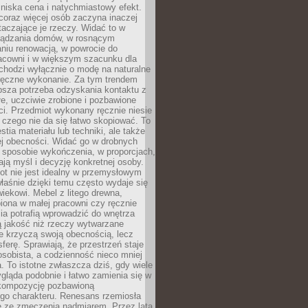
niska cena i natychmiastowy efekt.
coraz więcej osób zaczyna inaczej
taczające je rzeczy. Widać to w
ządzania domów, w rosnącym
niu renowacją, w powrocie do
racowni i w większym szacunku dla
 chodzi wyłącznie o modę na naturalne
ręczne wykonanie. Za tym trendem
ębsza potrzeba odzyskania kontaktu z
łe, uczciwie zrobione i pozbawione
i. Przedmiot wykonany ręcznie niesie
 czego nie da się łatwo skopiować. To
stia materiału lub techniki, ale także
ej obecności. Widać go w drobnych
 sposobie wykończenia, w proporcjach,
ają myśl i decyzję konkretnej osoby.
ot nie jest idealny w przemysłowym
właśnie dzięki temu często wydaje się
wiekowi. Mebel z litego drewna,
iona w małej pracowni czy ręcznie
lia potrafią wprowadzić do wnętrza
ą jakość niż rzeczy wytwarzane
e krzyczą swoją obecnością, lecz
ferę. Sprawiają, że przestrzeń staje
 osobista, a codzienność nieco mniej
 To istotne zwłaszcza dziś, gdy wiele
ląda podobnie i łatwo zamienia się w
kompozycję pozbawioną
ego charakteru. Renesans rzemiosła
e ze zmęczenia nadmiarem. Przez lata