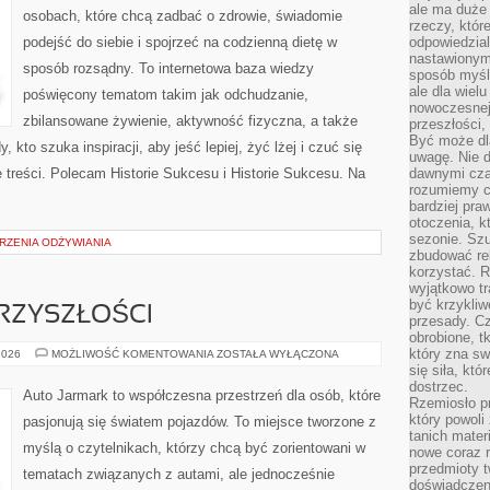
ale ma duże
osobach, które chcą zadbać o zdrowie, świadomie
rzeczy, któr
podejść do siebie i spojrzeć na codzienną dietę w
odpowiedzial
nastawionym 
sposób rozsądny. To internetowa baza wiedzy
sposób myśl
ale dla wiel
poświęcony tematom takim jak odchudzanie,
nowoczesnej 
zbilansowane żywienie, aktywność fizyczna, a także
przeszłości,
Być może dl
kto szuka inspiracji, aby jeść lepiej, żyć lżej i czuć się
uwagę. Nie d
e treści. Polecam Historie Sukcesu i Historie Sukcesu. Na
dawnymi czas
rozumiemy c
bardziej pra
otoczenia, k
sezonie. Sz
URZENIA ODŻYWIANIA
zbudować rel
korzystać. 
wyjątkowo tr
być krzykli
RZYSZŁOŚCI
przesady. C
obrobione, t
który zna sw
MOTORYZACJA
2026
MOŻLIWOŚĆ KOMENTOWANIA
ZOSTAŁA WYŁĄCZONA
PRZYSZŁOŚCI
się siła, któ
dostrzec.
Auto Jarmark to współczesna przestrzeń dla osób, które
Rzemiosło p
który powoli
pasjonują się światem pojazdów. To miejsce tworzone z
tanich mater
myślą o czytelnikach, którzy chcą być zorientowani w
nowe coraz 
przedmioty t
tematach związanych z autami, ale jednocześnie
doświadczen