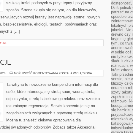
szukają treści podanych w przystępny i przyjazny
dostępność, 
Dziś jednak 
sposób. Strona skupia się na tym, co dla kierowców,
patrzeć na o
sposobie ur
bserwujących rozwój branży jest naprawdę istotne: nowych
zainteresowa
, bezpieczeństwie, ekologii, testach, porównaniach oraz
lokalnych p
jakości. Nie
anych z […]
drewno czy 
kryje się gł
tym, co trwa
YJNE
anonimowośc
w sobie coś,
nie tylko kwe
śladu ludzki
CJE
różnicach, w
które zdradz
RYTUAŁY
2026
MOŻLIWOŚĆ KOMENTOWANIA
ZOSTAŁA WYŁĄCZONA
Taki przedmi
I
sensie, ale 
TRADYCJE
bliższy czło
Ta witryna to nowoczesne kompendium informacji dla
ceramika rob
osób, które interesują się strefą saun, wodną strefą
szyty teksty
zupełnie inn
odpoczynku, strefą bąbelkowego relaksu oraz szeroko
taśmowo. Ni
budują atmos
rozumianym regeneracją. Serwis koncentruje się na
się bardziej
zagadnieniach związanych z prywatną strefą relaksu.
przypadkowa.
mieszkań wyg
Można tu znaleźć ciekawe opracowania dla
katalogową 
ardziej świadomych odbiorców. Zobacz także Akcesoria i
indywidualn
wynika takż