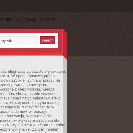
SCRIBE
FACEBOOK
TWITTER
rzez długi czas wydawało się światem,
 znika. W epoce masowej produkcji,
iałów i szybkiej wymiany rzeczy na
rzadziej zwracano uwagę na
worzone z cierpliwością, wiedzą i
iem. Liczyła się przede wszystkim
niska cena i natychmiastowy efekt.
coraz więcej osób zaczyna inaczej
taczające je rzeczy. Widać to w
ządzania domów, w rosnącym
niu renowacją, w powrocie do
racowni i w większym szacunku dla
 chodzi wyłącznie o modę na naturalne
ręczne wykonanie. Za tym trendem