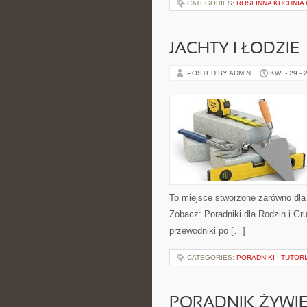
CATEGORIES:
ROŚLINNA KUCHNIA
JACHTY I ŁODZIE
POSTED BY ADMIN
KWI - 29 - 
To miejsce stworzone zarówno dla
Zobacz: Poradniki dla Rodzin i Gr
przewodniki po […]
CATEGORIES:
PORADNIKI I TUTOR
PORADNIK ŻYWI