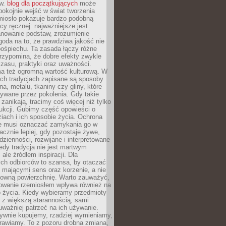
ów.
blog dla początkujących
może
pokojnie wejść w świat tworzenia
emiosło pokazuje bardzo podobną
cy ręcznej: najważniejsze jest
anowanie podstaw, zrozumienie
zgoda na to, że prawdziwa jakość nie
pośpiechu. Ta zasada łączy różne
przypomina, że dobre efekty zwykle
czasu, praktyki oraz uważności.
a też ogromną wartość kulturową. W
ych tradycjach zapisane są sposoby
na, metalu, tkaniny czy gliny, które
ywane przez pokolenia. Gdy takie
 zanikają, tracimy coś więcej niż tylko
ukcji. Gubimy część opowieści o
ziach i ich sposobie życia. Ochrona
ie musi oznaczać zamykania go w
cznie lepiej, gdy pozostaje żywe,
zienności, rozwijane i interpretowane
dy tradycja nie jest martwym
ale źródłem inspiracji. Dla
ch odbiorców to szansa, by otaczać
 mającymi sens oraz korzenie, a nie
ktowną powierzchnię. Warto zauważyć,
sowanie rzemiosłem wpływa również na
 życia. Kiedy wybieramy przedmioty
z większą starannością, sami
ważniej patrzeć na ich używanie.
sywnie kupujemy, rzadziej wymieniamy,
rawiamy. To z pozoru drobna zmiana,