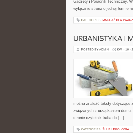
Gadżety i Poradnik Techniczny. Wyr
wyłącznie strona o jednej formie 
CATEGORIES:
MAKIJAŻ DLA TWARZ
URBANISTYKA I 
POSTED BY ADMIN
KWI - 16 - 
można znaleźć teksty dotyczące z
związanych z urządzaniem domu. P
stronie czytelnik trafia do […]
CATEGORIES:
ŚLUB I EKOLOGIA