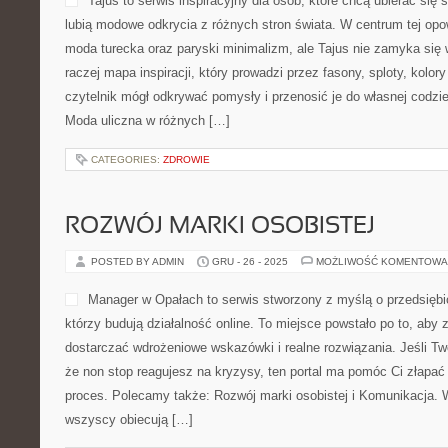
Tajus to serwis inspiracyjny dla osób, które chcą ubierać się
lubią modowe odkrycia z różnych stron świata. W centrum tej opow
moda turecka oraz paryski minimalizm, ale Tajus nie zamyka się 
raczej mapa inspiracji, który prowadzi przez fasony, sploty, kolor
czytelnik mógł odkrywać pomysły i przenosić je do własnej codzi
Moda uliczna w różnych […]
CATEGORIES:
ZDROWIE
ROZWÓJ MARKI OSOBISTEJ
POSTED BY ADMIN
GRU - 26 - 2025
MOŻLIWOŚĆ KOMENTOWA
Manager w Opałach to serwis stworzony z myślą o przedsiębio
którzy budują działalność online. To miejsce powstało po to, aby
dostarczać wdrożeniowe wskazówki i realne rozwiązania. Jeśli Two
że non stop reagujesz na kryzysy, ten portal ma pomóc Ci złapać
proces. Polecamy także: Rozwój marki osobistej i Komunikacja. 
wszyscy obiecują […]