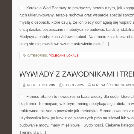
Korekcja Wad Postawy to praktyczny serwis o tym, jak koryg
ruch ukierunkowany, terapię ruchową oraz wsparcie specjalistycz
myślą o osobach, które czują, że ich plecy domagają się wsparcia
chcą działać bezpiecznie i metodycznie budować bardziej stabiln
Medycyna estetyczna i Zdrowie kobiet. Na stronie znajdziesz obs
biorą się nieprawidłowe wzorce ustawienia ciała […]
CATEGORIES:
POLECANE LOKALE
WYWIADY Z ZAWODNIKAMI I TR
POSTED BY ADMIN
STY - 3 - 2026
MOŻLIWOŚĆ KOMENTOWAN
Fitness Station to nowoczesna baza wiedzy dla osób, które 
błądzenia. To miejsce, w którym trening spotykają się z dietą, a 
traktowana tak samo poważnie jak metodyka. Strona powstała z 
użytkownika krok po kroku: od pierwszych prób na siłowni lub w
budowanie mocy, masy mięśniowej i wydolności. Ciekawe kategori
Trening dla […]