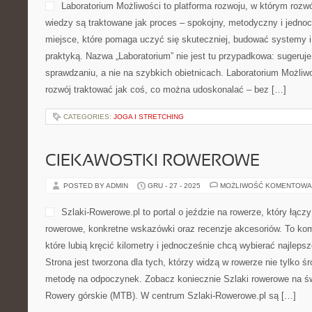
Laboratorium Możliwości to platforma rozwoju, w którym rozwó
wiedzy są traktowane jak proces – spokojny, metodyczny i jednoc
miejsce, które pomaga uczyć się skuteczniej, budować systemy i 
praktyką. Nazwa „Laboratorium” nie jest tu przypadkowa: sugeruje
sprawdzaniu, a nie na szybkich obietnicach. Laboratorium Możliw
rozwój traktować jak coś, co można udoskonalać – bez […]
CATEGORIES:
JOGA I STRETCHING
CIEKAWOSTKI ROWEROWE
POSTED BY ADMIN
GRU - 27 - 2025
MOŻLIWOŚĆ KOMENTOWA
Szlaki-Rowerowe.pl to portal o jeździe na rowerze, który łącz
rowerowe, konkretne wskazówki oraz recenzje akcesoriów. To ko
które lubią kręcić kilometry i jednocześnie chcą wybierać najleps
Strona jest tworzona dla tych, którzy widzą w rowerze nie tylko śr
metodę na odpoczynek. Zobacz koniecznie Szlaki rowerowe na św
Rowery górskie (MTB). W centrum Szlaki-Rowerowe.pl są […]