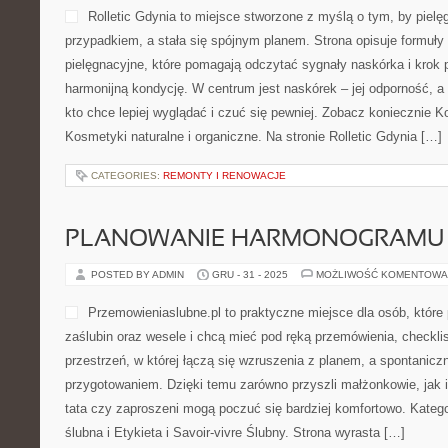
Rolletic Gdynia to miejsce stworzone z myślą o tym, by pielę
przypadkiem, a stała się spójnym planem. Strona opisuje formuły
pielęgnacyjne, które pomagają odczytać sygnały naskórka i krok
harmonijną kondycję. W centrum jest naskórek – jej odporność, a 
kto chce lepiej wyglądać i czuć się pewniej. Zobacz koniecznie K
Kosmetyki naturalne i organiczne. Na stronie Rolletic Gdynia […]
CATEGORIES:
REMONTY I RENOWACJE
PLANOWANIE HARMONOGRAMU
POSTED BY ADMIN
GRU - 31 - 2025
MOŻLIWOŚĆ KOMENTOWA
Przemowieniaslubne.pl to praktyczne miejsce dla osób, które
zaślubin oraz wesele i chcą mieć pod ręką przemówienia, checklis
przestrzeń, w której łączą się wzruszenia z planem, a spontanicz
przygotowaniem. Dzięki temu zarówno przyszli małżonkowie, jak 
tata czy zaproszeni mogą poczuć się bardziej komfortowo. Katego
ślubna i Etykieta i Savoir-vivre Ślubny. Strona wyrasta […]