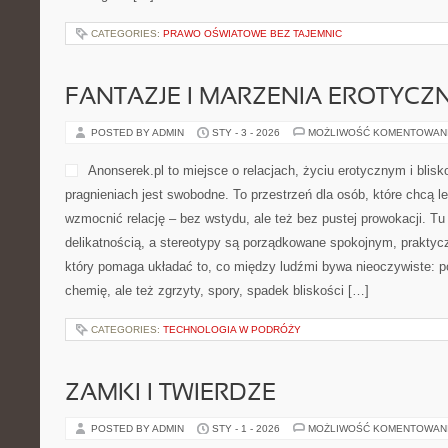
CATEGORIES:
PRAWO OŚWIATOWE BEZ TAJEMNIC
FANTAZJE I MARZENIA EROTYCZ
POSTED BY ADMIN
STY - 3 - 2026
MOŻLIWOŚĆ KOMENTOWAN
Anonserek.pl to miejsce o relacjach, życiu erotycznym i blis
pragnieniach jest swobodne. To przestrzeń dla osób, które chcą le
wzmocnić relację – bez wstydu, ale też bez pustej prowokacji. Tu 
delikatnością, a stereotypy są porządkowane spokojnym, praktyc
który pomaga układać to, co między ludźmi bywa nieoczywiste: po
chemię, ale też zgrzyty, spory, spadek bliskości […]
CATEGORIES:
TECHNOLOGIA W PODRÓŻY
ZAMKI I TWIERDZE
POSTED BY ADMIN
STY - 1 - 2026
MOŻLIWOŚĆ KOMENTOWAN