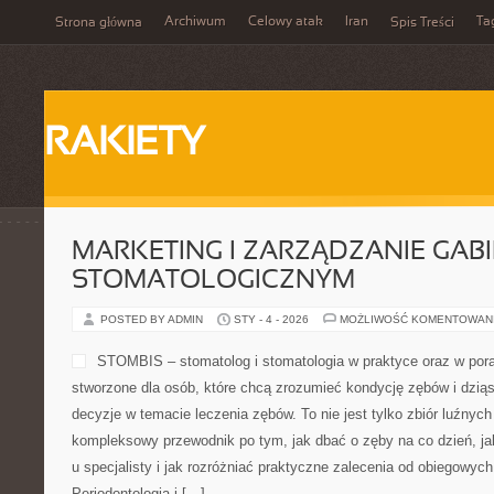
Archiwum
Celowy atak
Iran
Ta
Strona główna
Spis Treści
RAKIETY
MARKETING I ZARZĄDZANIE GAB
STOMATOLOGICZNYM
POSTED BY ADMIN
STY - 4 - 2026
MOŻLIWOŚĆ KOMENTOWAN
STOMBIS – stomatolog i stomatologia w praktyce oraz w por
stworzone dla osób, które chcą zrozumieć kondycję zębów i dzią
decyzje w temacie leczenia zębów. To nie jest tylko zbiór luźnyc
kompleksowy przewodnik po tym, jak dbać o zęby na co dzień, ja
u specjalisty i jak rozróżniać praktyczne zalecenia od obiegowych 
Periodontologia i […]