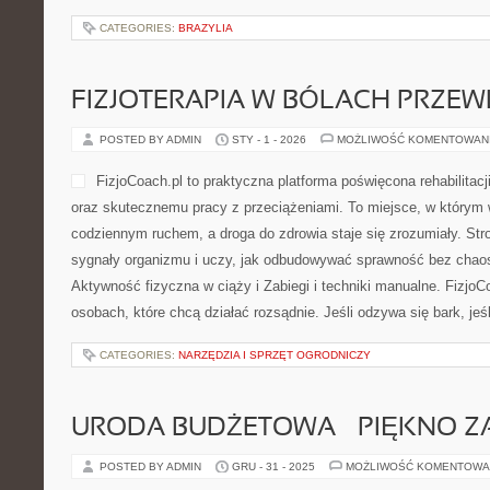
CATEGORIES:
BRAZYLIA
FIZJOTERAPIA W BÓLACH PRZE
POSTED BY ADMIN
STY - 1 - 2026
MOŻLIWOŚĆ KOMENTOWAN
FizjoCoach.pl to praktyczna platforma poświęcona rehabilitacj
oraz skutecznemu pracy z przeciążeniami. To miejsce, w którym 
codziennym ruchem, a droga do zdrowia staje się zrozumiały. St
sygnały organizmu i uczy, jak odbudowywać sprawność bez chaos
Aktywność fizyczna w ciąży i Zabiegi i techniki manualne. FizjoC
osobach, które chcą działać rozsądnie. Jeśli odzywa się bark, jeś
CATEGORIES:
NARZĘDZIA I SPRZĘT OGRODNICZY
URODA BUDŻETOWA – PIĘKNO ZA
POSTED BY ADMIN
GRU - 31 - 2025
MOŻLIWOŚĆ KOMENTOWA