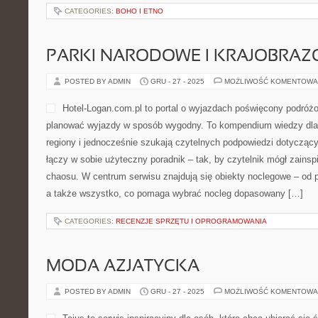
CATEGORIES:
BOHO I ETNO
PARKI NARODOWE I KRAJOBRA
POSTED BY ADMIN
GRU - 27 - 2025
MOŻLIWOŚĆ KOMENTOWA
Hotel-Logan.com.pl to portal o wyjazdach poświęcony podróż
planować wyjazdy w sposób wygodny. To kompendium wiedzy dla
regiony i jednocześnie szukają czytelnych podpowiedzi dotycząc
łączy w sobie użyteczny poradnik – tak, by czytelnik mógł zains
chaosu. W centrum serwisu znajdują się obiekty noclegowe – od 
a także wszystko, co pomaga wybrać nocleg dopasowany […]
CATEGORIES:
RECENZJE SPRZĘTU I OPROGRAMOWANIA
MODA AZJATYCKA
POSTED BY ADMIN
GRU - 27 - 2025
MOŻLIWOŚĆ KOMENTOWA