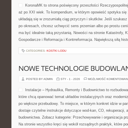
KoronaMK to strona poświęcony przeszłości Rzeczypospolitej 
aż po XXI wiek. To kompendium, w którym opowieść spotyka się z
układają się w zrozumiałą ciąg przyczyn i skutków. Jeśli szuka
po okresach, chcesz uchwycić sens przemian albo po prostu cen
ma być idealnie taką przystanią. Nowości na stronie Katastrofy, 
Gospodarcze i Reformacja i Kontrreformacja. Największą siłą histo
CATEGORIES:
KOSTKI LODU
NOWE TECHNOLOGIE BUDOWLA
POSTED BY ADMIN
STY - 1 - 2026
MOŻLIWOŚĆ KOMENTOWAN
Instalacje – Hydraulika, Remonty i Budownictwo to rozbudowa
które chcą opanować temat układów instalacyjnych oraz moderniz
po większe przebudowy. To miejsce, w którym konkret idzie w par
dostaje czytelne instrukcje dotyczące wod-kan, CO, rekuperacji, 
budownictwa. Zobacz kategorie: Przechowywanie i organizacja prze
Na stronie wszystko kręci się wokół rozsądnych praktyk, które p