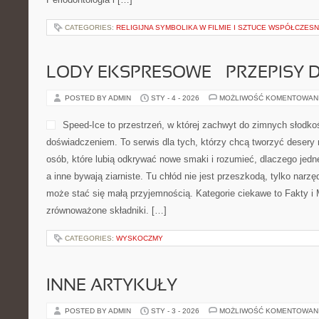
CATEGORIES:
RELIGIJNA SYMBOLIKA W FILMIE I SZTUCE WSPÓŁCZES
LODY EKSPRESOWE – PRZEPISY D
POSTED BY ADMIN
STY - 4 - 2026
MOŻLIWOŚĆ KOMENTOWAN
Speed-Ice to przestrzeń, w której zachwyt do zimnych słodkoś
doświadczeniem. To serwis dla tych, którzy chcą tworzyć desery
osób, które lubią odkrywać nowe smaki i rozumieć, dlaczego jed
a inne bywają ziarniste. Tu chłód nie jest przeszkodą, tylko nar
może stać się małą przyjemnością. Kategorie ciekawe to Fakty i M
zrównoważone składniki. […]
CATEGORIES:
WYSKOCZMY
INNE ARTYKUŁY
POSTED BY ADMIN
STY - 3 - 2026
MOŻLIWOŚĆ KOMENTOWAN