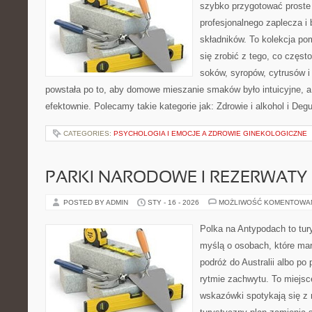
szybko przygotować proste
profesjonalnego zaplecza i
składników. To kolekcja pom
się zrobić z tego, co częst
soków, syropów, cytrusów i
powstała po to, aby domowe mieszanie smaków było intuicyjne, a
efektownie. Polecamy takie kategorie jak: Zdrowie i alkohol i Deg
CATEGORIES:
PSYCHOLOGIA I EMOCJE A ZDROWIE GINEKOLOGICZNE
PARKI NARODOWE I REZERWATY
POSTED BY ADMIN
STY - 16 - 2026
MOŻLIWOŚĆ KOMENTOWA
Polka na Antypodach to tur
myślą o osobach, które mar
podróż do Australii albo po
rytmie zachwytu. To miejsc
wskazówki spotykają się z r