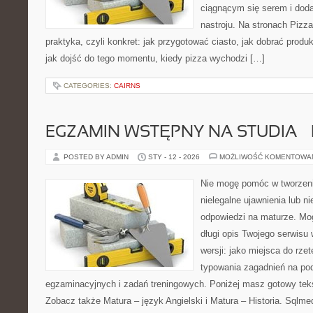
ciągnącym się serem i do
nastroju. Na stronach Pizza
praktyka, czyli konkret: jak przygotować ciasto, jak dobrać produk
jak dojść do tego momentu, kiedy pizza wychodzi […]
CATEGORIES:
CAIRNS
EGZAMIN WSTĘPNY NA STUDIA –
POSTED BY ADMIN
STY - 12 - 2026
MOŻLIWOŚĆ KOMENTOWA
Nie mogę pomóc w tworzeniu
nielegalne ujawnienia lub 
odpowiedzi na maturze. Mo
długi opis Twojego serwisu 
wersji: jako miejsca do rze
typowania zagadnień na p
egzaminacyjnych i zadań treningowych. Poniżej masz gotowy teks
Zobacz także Matura – język Angielski i Matura – Historia. Sqlm