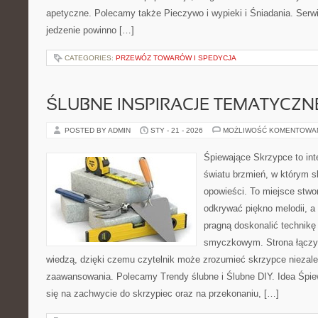
apetyczne. Polecamy także Pieczywo i wypieki i Śniadania. Serwis
jedzenie powinno […]
CATEGORIES:
PRZEWÓZ TOWARÓW I SPEDYCJA
ŚLUBNE INSPIRACJE TEMATYCZN
POSTED BY ADMIN
STY - 21 - 2026
MOŻLIWOŚĆ KOMENTOWA
Śpiewające Skrzypce to int
światu brzmień, w którym s
opowieści. To miejsce stwo
odkrywać piękno melodii, a 
pragną doskonalić technikę
smyczkowym. Strona łączy 
wiedzą, dzięki czemu czytelnik może zrozumieć skrzypce niezal
zaawansowania. Polecamy Trendy ślubne i Ślubne DIY. Idea Śpie
się na zachwycie do skrzypiec oraz na przekonaniu, […]