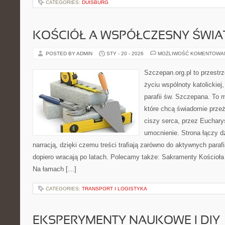
CATEGORIES:
DUISBURG
KOŚCIÓŁ A WSPÓŁCZESNY ŚWIA
POSTED BY ADMIN
STY - 20 - 2026
MOŻLIWOŚĆ KOMENTOWA
Szczepan.org.pl to przestr
życiu wspólnoty katolickiej
parafii św. Szczepana. To m
które chcą świadomie prze
ciszy serca, przez Euchary
umocnienie. Strona łączy d
narracją, dzięki czemu treści trafiają zarówno do aktywnych parafia
dopiero wracają po latach. Polecamy także: Sakramenty Kościoła i 
Na łamach […]
CATEGORIES:
TRANSPORT I LOGISTYKA
EKSPERYMENTY NAUKOWE I DIY