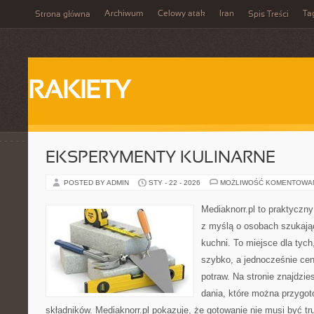
Archiwum
Celowy atak
Iran
Ta
Strona główna
Spis Treści
RAKIETY
EKSPERYMENTY KULINARNE
POSTED BY ADMIN
STY - 22 - 2026
MOŻLIWOŚĆ KOMENTOWA
Mediaknorr.pl to praktyczny
z myślą o osobach szukają
kuchni. To miejsce dla tyc
szybko, a jednocześnie ce
potraw. Na stronie znajdzie
dania, które można przygo
składników. Mediaknorr.pl pokazuje, że gotowanie nie musi być tr