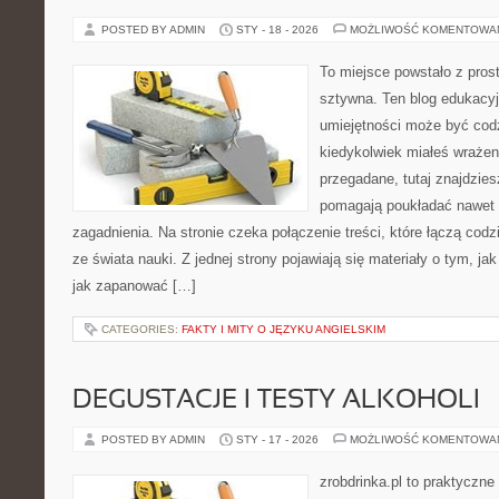
POSTED BY ADMIN
STY - 18 - 2026
MOŻLIWOŚĆ KOMENTOWA
To miejsce powstało z pros
sztywna. Ten blog edukacy
umiejętności może być codzi
kiedykolwiek miałeś wrażen
przegadane, tutaj znajdzies
pomagają poukładać nawet n
zagadnienia. Na stronie czeka połączenie treści, które łączą co
ze świata nauki. Z jednej strony pojawiają się materiały o tym, j
jak zapanować […]
CATEGORIES:
FAKTY I MITY O JĘZYKU ANGIELSKIM
DEGUSTACJE I TESTY ALKOHOLI
POSTED BY ADMIN
STY - 17 - 2026
MOŻLIWOŚĆ KOMENTOWA
zrobdrinka.pl to praktyczne