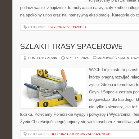
turystyczny plan zamienia
podróżowanie. Znajdziesz tu motywacje na wyjazdy krótkie i dłu
na spokojny urlop oraz na intensywną eksplorację. Kategorie do c
CATEGORIES:
WYBÓR PRZEDSZKOLA
SZLAKI I TRASY SPACEROWE
POSTED BY ADMIN
STY - 15 - 2026
MOŻLIWOŚĆ KOMENTOWA
WŻCh Trójmiasto to przestrz
którzy pragną rozwijać rel
życiu. Strona internetowa 
Gdyni i Sopocie została po
drogowskaz dla każdego, k
nie tylko kalendarz, ale też
ludzku. Polecamy Pomorskie wyspy i półwyspy i Wydarzenia i fe
Życia Chrześcijańskiego) kojarzy się wielu osobom z modlitwą z
CATEGORIES:
OCHRONA GATUNKÓW ZAGROŻONYCH