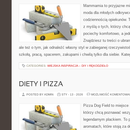
Mammamia to przyjazne mie
moda dla młodych odkrywcó
codziennością opiekunów. T
z myślą o tych, którzy chcą
pociechy komfortowo, a jed
Znajdziesz tu treści o ubra
ale też o tym, jak odnaleźć własny styl w zabieganej rzeczywist
szkołą, pracą, spacerem, zakupami i chwilą tylko dla siebie. Kat
CATEGORIES:
WIEJSKA INSPIRACJA – DIY I RĘKODZIEŁO
DIETY I PIZZA
POSTED BY ADMIN
STY - 13 - 2026
MOŻLIWOŚĆ KOMENTOWA
Pizza Dog Field to miejsce 
którzy chcą poznawać wszy
legendarnym plackiem. To po
aromatach, które stoją za 