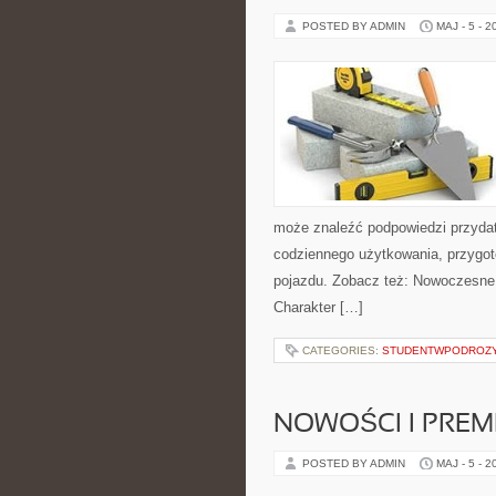
POSTED BY ADMIN
MAJ - 5 - 2
może znaleźć podpowiedzi przydat
codziennego użytkowania, przygo
pojazdu. Zobacz też: Nowoczesne
Charakter […]
CATEGORIES:
STUDENTWPODROZ
NOWOŚCI I PREM
POSTED BY ADMIN
MAJ - 5 - 2