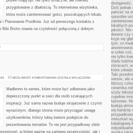
posiłki mają być nie tylko smaczne, ale również
dostępność, 
przygotowane z dbałością. To internetowa wizytówka,
Dziś jednak 
patrzeć na o
która może zainteresować gości, poszukujących lokalu
sposobie ur
zainteresowa
 i Planowanie Posiłków. Już od pierwszego kontaktu z
lokalnych p
 Bibi Bistro stawia na czytelność połączoną z dobrym
jakości. Nie
drewno czy 
kryje się gł
tym, co trwa
anonimowośc
Y
w sobie coś,
nie tylko kwe
śladu ludzki
różnicach, w
A
które zdradz
Taki przedmi
OGRÓD
026
MOŻLIWOŚĆ KOMENTOWANIA
ZOSTAŁA WYŁĄCZONA
sensie, ale 
I
bliższy czło
NATURA
ceramika rob
Madlennn to serwis, które może być odbierane jako
szyty teksty
dopieszczony punkt w sieci dla osób szukających
zupełnie inn
taśmowo. Ni
inspiracji. Już sama nazwa buduje skojarzenie z czymś
budują atmos
się bardziej
wyrazistym, dlatego strona może przyciągać uwagę
przypadkowa.
użytkowników, którzy lubią świeże podejście do
mieszkań wyg
katalogową 
prezentowania tematów. To nie jest przypadkowy zbiór
indywidualn
przestrzeń, w której ważne są zarówno przejrzystość, jak i
wynika takż