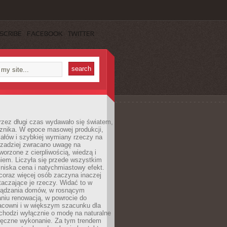
SCRIBE
FACEBOOK
TWITTER
rzez długi czas wydawało się światem,
 znika. W epoce masowej produkcji,
iałów i szybkiej wymiany rzeczy na
rzadziej zwracano uwagę na
worzone z cierpliwością, wiedzą i
iem. Liczyła się przede wszystkim
niska cena i natychmiastowy efekt.
coraz więcej osób zaczyna inaczej
taczające je rzeczy. Widać to w
ządzania domów, w rosnącym
niu renowacją, w powrocie do
racowni i w większym szacunku dla
 chodzi wyłącznie o modę na naturalne
ręczne wykonanie. Za tym trendem