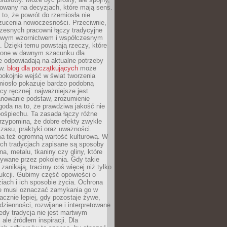
dowany na decyzjach, które mają sens.
 to, że powrót do rzemiosła nie
zucenia nowoczesności. Przeciwnie,
zesnych pracowni łączy tradycyjne
nowym wzornictwem i współczesnym
. Dzięki temu powstają rzeczy, które
ione w dawnym szacunku dla
le odpowiadają na aktualne potrzeby
ów.
blog dla początkujących
może
pokojnie wejść w świat tworzenia
emiosło pokazuje bardzo podobną
cy ręcznej: najważniejsze jest
anowanie podstaw, zrozumienie
zgoda na to, że prawdziwa jakość nie
pośpiechu. Ta zasada łączy różne
przypomina, że dobre efekty zwykle
czasu, praktyki oraz uważności.
a też ogromną wartość kulturową. W
ych tradycjach zapisane są sposoby
na, metalu, tkaniny czy gliny, które
ywane przez pokolenia. Gdy takie
 zanikają, tracimy coś więcej niż tylko
ukcji. Gubimy część opowieści o
ziach i ich sposobie życia. Ochrona
ie musi oznaczać zamykania go w
cznie lepiej, gdy pozostaje żywe,
zienności, rozwijane i interpretowane
dy tradycja nie jest martwym
ale źródłem inspiracji. Dla