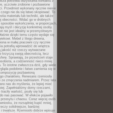
ębsza potrzeba odzyskania kontaktu z
łe, uczciwie zrobione i pozbawione
i. Przedmiot wykonany ręcznie niesie
 czego nie da się łatwo skopiować. To
stia materiału lub techniki, ale także
ej obecności. Widać go w drobnych
 sposobie wykończenia, w proporcjach,
ają myśl i decyzję konkretnej osoby.
ot nie jest idealny w przemysłowym
właśnie dzięki temu często wydaje się
wiekowi. Mebel z litego drewna,
iona w małej pracowni czy ręcznie
lia potrafią wprowadzić do wnętrza
ą jakość niż rzeczy wytwarzane
e krzyczą swoją obecnością, lecz
ferę. Sprawiają, że przestrzeń staje
 osobista, a codzienność nieco mniej
 To istotne zwłaszcza dziś, gdy wiele
ląda podobnie i łatwo zamienia się w
kompozycję pozbawioną
ego charakteru. Renesans rzemiosła
e ze zmęczenia nadmiarem. Przez lata
no nas do myślenia, że lepiej mieć
epiej. Zapełnialiśmy domy rzeczami,
traciły wartość, psuły się lub
do nas pasować. W efekcie pojawiło
 przesytu i chaosu. Coraz więcej osób
wniosku, że rozsądniej kupić mniej,
zeczy solidniejsze, bardziej
i trwalsze. Rzemiosło dobrze wpisuje