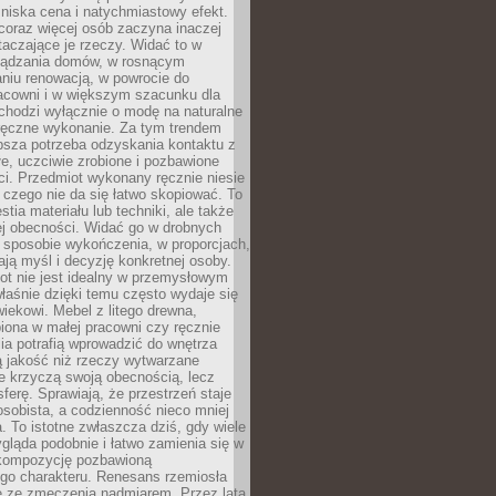
niska cena i natychmiastowy efekt.
coraz więcej osób zaczyna inaczej
taczające je rzeczy. Widać to w
ządzania domów, w rosnącym
niu renowacją, w powrocie do
racowni i w większym szacunku dla
 chodzi wyłącznie o modę na naturalne
ręczne wykonanie. Za tym trendem
ębsza potrzeba odzyskania kontaktu z
łe, uczciwie zrobione i pozbawione
i. Przedmiot wykonany ręcznie niesie
 czego nie da się łatwo skopiować. To
stia materiału lub techniki, ale także
ej obecności. Widać go w drobnych
 sposobie wykończenia, w proporcjach,
ają myśl i decyzję konkretnej osoby.
ot nie jest idealny w przemysłowym
właśnie dzięki temu często wydaje się
wiekowi. Mebel z litego drewna,
iona w małej pracowni czy ręcznie
lia potrafią wprowadzić do wnętrza
ą jakość niż rzeczy wytwarzane
e krzyczą swoją obecnością, lecz
ferę. Sprawiają, że przestrzeń staje
 osobista, a codzienność nieco mniej
 To istotne zwłaszcza dziś, gdy wiele
ląda podobnie i łatwo zamienia się w
kompozycję pozbawioną
ego charakteru. Renesans rzemiosła
e ze zmęczenia nadmiarem. Przez lata