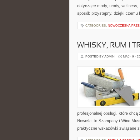
dotyczące mody, urody, wellness,
sposób przystępny, dzięki czemu
CATEGORIES:
NOWOCZESNA PRZE
WHISKY, RUM I 
POSTED BY ADMIN
MAJ - 9 - 2
profesjonalnej obsługi, które ch
Nowości to Szampany i Wina Musu
praktyczne wskazówki związane z