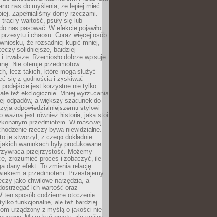
no nas do myślenia, że lepiej mieć
epiej. Zapełnialiśmy domy rzeczami,
traciły wartość, psuły się lub
do nas pasować. W efekcie pojawiło
 przesytu i chaosu. Coraz więcej osób
wniosku, że rozsądniej kupić mniej,
zeczy solidniejsze, bardziej
i trwalsze. Rzemiosło dobrze wpisuje
anę. Nie oferuje przedmiotów
h, lecz takich, które mogą służyć
zeć się z godnością i zyskiwać
 podejście jest korzystne nie tylko
 ale też ekologicznie. Mniej wyrzucania
ej odpadów, a większy szacunek do
rzyja odpowiedzialniejszemu stylowi
o ważna jest również historia, jaka stoi
wykonanym przedmiotem. W masowej
chodzenie rzeczy bywa niewidzialne.
to je stworzył, z czego dokładnie
 jakich warunkach były produkowane.
rzywraca przejrzystość. Możemy
ę, zrozumieć proces i zobaczyć, ile
 dany efekt. To zmienia relację
wiekiem a przedmiotem. Przestajemy
eczy jako chwilowe narzędzia, a
ostrzegać ich wartość oraz
W ten sposób codzienne otoczenie
 tylko funkcjonalne, ale też bardziej
om urządzony z myślą o jakości nie
susowy. Może być prosty, ale spójny,