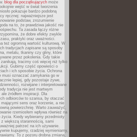
ów.
blog dla początkujących
może
pokojnie wejść w świat tworzenia
emiosło pokazuje bardzo podobną
cy ręcznej: najważniejsze jest
anowanie podstaw, zrozumienie
zgoda na to, że prawdziwa jakość nie
pośpiechu. Ta zasada łączy różne
przypomina, że dobre efekty zwykle
czasu, praktyki oraz uważności.
a też ogromną wartość kulturową. W
ych tradycjach zapisane są sposoby
na, metalu, tkaniny czy gliny, które
ywane przez pokolenia. Gdy takie
 zanikają, tracimy coś więcej niż tylko
ukcji. Gubimy część opowieści o
ziach i ich sposobie życia. Ochrona
ie musi oznaczać zamykania go w
cznie lepiej, gdy pozostaje żywe,
zienności, rozwijane i interpretowane
dy tradycja nie jest martwym
ale źródłem inspiracji. Dla
ch odbiorców to szansa, by otaczać
 mającymi sens oraz korzenie, a nie
ktowną powierzchnię. Warto zauważyć,
sowanie rzemiosłem wpływa również na
 życia. Kiedy wybieramy przedmioty
z większą starannością, sami
ważniej patrzeć na ich używanie.
sywnie kupujemy, rzadziej wymieniamy,
rawiamy. To z pozoru drobna zmiana,