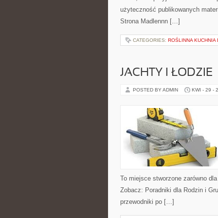
użyteczność publikowanych materia
Strona Madlennn […]
CATEGORIES:
ROŚLINNA KUCHNIA
JACHTY I ŁODZIE
POSTED BY ADMIN
KWI - 29 - 
To miejsce stworzone zarówno dla
Zobacz: Poradniki dla Rodzin i Gr
przewodniki po […]