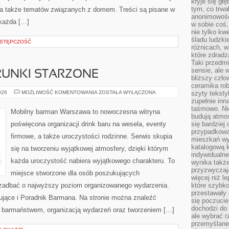
kryje się gł
tym, co trwa
 a także tematów związanych z domem. Treści są pisane w
anonimowośc
 każda […]
w sobie coś,
nie tylko kwe
śladu ludzki
STĘPCZOŚĆ
różnicach, w
które zdradz
Taki przedmi
sensie, ale 
TRUNKI STARZONE
bliższy czło
ceramika rob
WHISKY,
026
MOŻLIWOŚĆ KOMENTOWANIA
ZOSTAŁA WYŁĄCZONA
szyty teksty
RUM
zupełnie inn
I
taśmowo. Ni
TRUNKI
Mobilny barman Warszawa to nowoczesna witryna
STARZONE
budują atmos
poświęcona organizacji drink baru na wesela, eventy
się bardziej
przypadkowa.
firmowe, a także uroczystości rodzinne. Serwis skupia
mieszkań wyg
katalogową 
się na tworzeniu wyjątkowej atmosfery, dzięki którym
indywidualn
każda uroczystość nabiera wyjątkowego charakteru. To
wynika takż
przyzwyczaja
miejsce stworzone dla osób poszukujących
więcej niż l
cą zadbać o najwyższy poziom organizowanego wydarzenia.
które szybko 
przestawały 
jące i Poradnik Barmana. Na stronie można znaleźć
się poczucie
dochodzi do 
 barmaństwem, organizacją wydarzeń oraz tworzeniem […]
ale wybrać r
przemyślane 