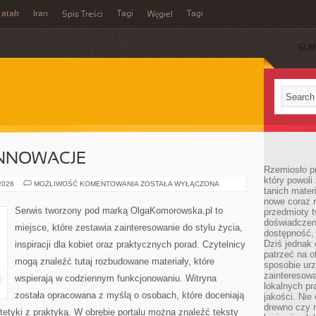
 atak
Iran
Tagi
Tagi
Spis Treści
Węgiel
SUB
INNOWACJE
Rzemiosło p
który powoli
TECHNOLOGIE
 2026
MOŻLIWOŚĆ KOMENTOWANIA
ZOSTAŁA WYŁĄCZONA
tanich mater
I
INNOWACJE
nowe coraz 
Serwis tworzony pod marką OlgaKomorowska.pl to
przedmioty t
doświadczen
miejsce, które zestawia zainteresowanie do stylu życia,
dostępność, 
Dziś jednak 
inspiracji dla kobiet oraz praktycznych porad. Czytelnicy
patrzeć na o
mogą znaleźć tutaj rozbudowane materiały, które
sposobie ur
zainteresowa
wspierają w codziennym funkcjonowaniu. Witryna
lokalnych p
została opracowana z myślą o osobach, które doceniają
jakości. Nie
drewno czy 
tetyki z praktyką. W obrębie portalu można znaleźć teksty