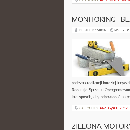
CATEGORIES:
BUTY NA SPECJALN
MONITORING I B
POSTED BY ADMIN
MAJ - 7 - 2
podczas realizacji bardziej indywi
Recenzje Sprzętu i Oprogramowani
taki sposób, aby odpowiadać na p
CATEGORIES:
PRZEKĄSKI I PRZYS
ZIELONA MOTORY