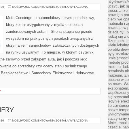
użytkownik
uczyć, jak s
ZIELONA
026
MOŻLIWOŚĆ KOMENTOWANIA
ZOSTAŁA WYŁĄCZONA
MOTORYZACJA
treści, a rz
I
prawdę o pra
EKOLOGIA
Moto Concierge to automobilowy serwis poradnikowy,
cierpliwe op
materiału i 
który został przygotowany z myślą o osobach
powstaje w 
zainteresowanych autami. Strona skupia się przede
dziedziny i 
rodzą się z 
wszystkim na praktycznych poradach związanych z
Rzemiosło m
wielu lokaln
utrzymaniem samochodów, zwłaszcza tych dostępnych
obróbki drew
na rynku używanym. To miejsce, w którym czytelnik
były przekaz
umiejętności
ne zarówno przed zakupem auta, jak i podczas jego
metodę prod
towania do sprzedaży czy oceny stanu technicznego
miejscu, lud
rzemiosła n
 Bezpieczeństwo i Samochody Elektryczne i Hybrydowe.
muzeum. Zna
obecne w cod
na nowo. Wte
eksponatem, 
Y
współczesny
się rzeczami
jedynie efe
że zaintere
IERY
nasze tempo
wykonywane 
zaczynamy u
NOWOŚCI
026
MOŻLIWOŚĆ KOMENTOWANIA
ZOSTAŁA WYŁĄCZONA
Mniej impul
I
PREMIERY
częściej nap