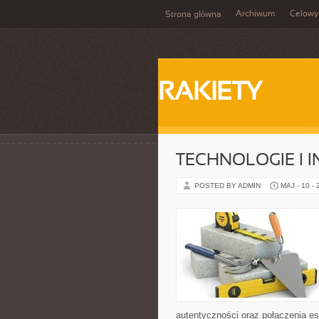
Archiwum
Celowy
Strona główna
RAKIETY
TECHNOLOGIE I 
POSTED BY ADMIN
MAJ - 10 -
autentyczności oraz połączenia es