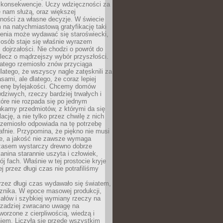
 konsekwencje. Uczy wdzięczności za
e nam służą, oraz większej
ności za własne decyzje. W świecie
na natychmiastową gratyfikację taki
enia może wydawać się staroświecki,
u osób staje się właśnie wyrazem
dojrzałości. Nie chodzi o powrót do
 lecz o mądrzejszy wybór przyszłości.
atego rzemiosło znów przyciąga
latego, że wszyscy nagle zatęsknili za
ami, ale dlatego, że coraz lepiej
enę bylejakości. Chcemy domów
wdziwych, rzeczy bardziej trwałych i
tóre nie rozpada się po jednym
ukamy przedmiotów, z którymi da się
ację, a nie tylko przez chwilę z nich
Rzemiosło odpowiada na tę potrzebę
afnie. Przypomina, że piękno nie musi
we, a jakość nie zawsze wymaga
zasem wystarczy drewno dobrze
kanina starannie uszyta i człowiek,
ój fach. Właśnie w tej prostocie kryje
rej przez długi czas nie potrafiliśmy
rzez długi czas wydawało się światem,
 znika. W epoce masowej produkcji,
iałów i szybkiej wymiany rzeczy na
rzadziej zwracano uwagę na
worzone z cierpliwością, wiedzą i
iem. Liczyła się przede wszystkim