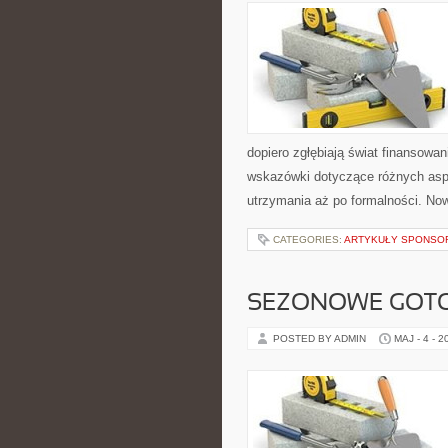
dopiero zgłębiają świat finansow
wskazówki dotyczące różnych asp
utrzymania aż po formalności. N
CATEGORIES:
ARTYKUŁY SPONS
SEZONOWE GOT
POSTED BY ADMIN
MAJ - 4 - 2