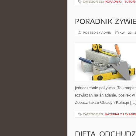
CATEGORIES:
PORADNIKI I TUTOR
PORADNIK ŻYWI
POSTED BY ADMIN
KWI - 23 - 
jednocześnie pożywna. To kompen
rozwiązań na śniadanie, posiłek w 
Zobacz także Obiady i Kolacje […
CATEGORIES:
MATERIAŁY I TKANI
DIETA, ODCHUDZ