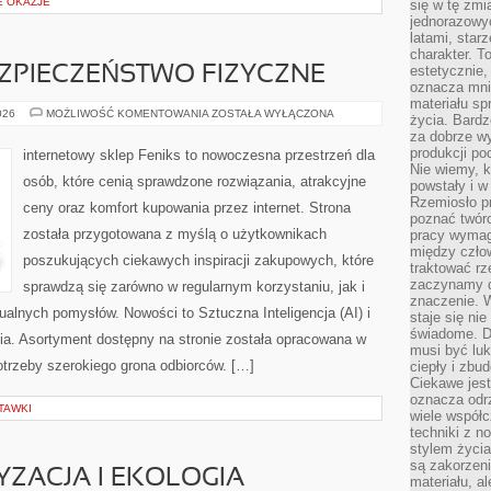
E OKAZJE
się w tę zmi
jednorazowyc
latami, star
charakter. To
estetycznie,
EZPIECZEŃSTWO FIZYCZNE
oznacza mni
materiału sp
MONITORING
026
MOŻLIWOŚĆ KOMENTOWANIA
ZOSTAŁA WYŁĄCZONA
życia. Bardz
I
za dobrze 
BEZPIECZEŃSTWO
FIZYCZNE
produkcji po
internetowy sklep Feniks to nowoczesna przestrzeń dla
Nie wiemy, k
osób, które cenią sprawdzone rozwiązania, atrakcyjne
powstały i w
Rzemiosło p
ceny oraz komfort kupowania przez internet. Strona
poznać twórc
została przygotowana z myślą o użytkownikach
pracy wymaga
między czło
poszukujących ciekawych inspiracji zakupowych, które
traktować rz
zaczynamy d
sprawdzą się zarówno w regularnym korzystaniu, jak i
znaczenie. 
dualnych pomysłów. Nowości to Sztuczna Inteligencja (AI) i
staje się nie
świadome. D
a. Asortyment dostępny na stronie została opracowana w
musi być luk
otrzeby szerokiego grona odbiorców. […]
ciepły i zbu
Ciekawe jest
oznacza odr
TAWKI
wiele współc
techniki z 
stylem życia
są zakorzen
ZACJA I EKOLOGIA
materiału, a