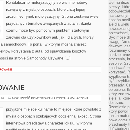
Rentdabcar to motoryzacyjny serwis internetowy
ale ma duże
rzeczy, któr
rozwijany z myślą o osobach, które chcą lepiej
odpowiedzial
nastawionym 
zrozumieć rynek motoryzacyjny. Strona zestawia wiele
sposób myśl
przydatnych tematów związanych z autami, dzięki
ale dla wiel
nowoczesnej 
czemu może być pomocnym punktem startowym
przeszłości,
zarówno dla użytkowników aut, jak i dla tych, którzy
Być może dl
uwagę. Nie d
ania samochodów. To portal, w którym można znaleźć
dawnymi czas
rozumiemy c
ektów korzystania z auta, od sprawdzania kosztów
bardziej pra
owości na stronie Samochody Używane […]
otoczenia, k
sezonie. Sz
zbudować rel
OROWANE
korzystać. 
wyjątkowo tr
być krzykli
przesady. C
OWANIE
obrobione, t
który zna sw
się siła, któ
SEZONOWE
026
MOŻLIWOŚĆ KOMENTOWANIA
ZOSTAŁA WYŁĄCZONA
GOTOWANIE
dostrzec.
Rzemiosło p
przyjazne miejsce kulinarne to miejsce, które powstało z
który powoli
tanich mater
myślą o osobach szukających codzienną jakość. Strona
nowe coraz 
internetowa przedstawia charakter lokalu, w którym
przedmioty t
doświadczen