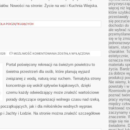
przyzwyczaja
łów. Nowości na stronie: Życie na wsi i Kuchnia Wiejska.
więcej niż l
które szybko 
przestawały 
się poczucie
 DLA POCZĄTKUJĄCYCH
dochodzi do 
ale wybrać r
przemyślane 
się w tę zmi
jednorazowyc
latami, star
charakter. To
JACHTY
2026
MOŻLIWOŚĆ KOMENTOWANIA
ZOSTAŁA WYŁĄCZONA
estetycznie,
I
ŁODZIE
oznacza mni
Portal poświęcony rekreacji na świeżym powietrzu to
materiału sp
życia. Bardz
świetna przestrzeń dla osób, które planują wyjazd
za dobrze 
produkcji po
związanej z wodą, naturą oraz ruchem. Tematyka strony
Nie wiemy, k
koncentruje się wokół spływów kajakowych, dzięki
powstały i w
Rzemiosło p
czemu każdy odwiedzający może znaleźć wartościowe
poznać twórc
porady dotyczące organizacji wolnego czasu nad rzeką.
pracy wymaga
między czło
 początkujących, jak i dla miłośników wodnych wypraw.
traktować rz
zaczynamy d
up i Jachty i Łodzie. Na stronie można znaleźć szczegółowe
znaczenie. 
staje się nie
świadome. D
musi być luk