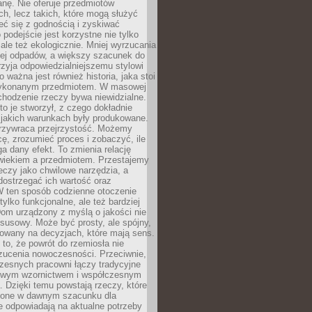
anę. Nie oferuje przedmiotów
h, lecz takich, które mogą służyć
zeć się z godnością i zyskiwać
 podejście jest korzystne nie tylko
 ale też ekologicznie. Mniej wyrzucania
ej odpadów, a większy szacunek do
rzyja odpowiedzialniejszemu stylowi
o ważna jest również historia, jaka stoi
wykonanym przedmiotem. W masowej
chodzenie rzeczy bywa niewidzialne.
to je stworzył, z czego dokładnie
 jakich warunkach były produkowane.
rzywraca przejrzystość. Możemy
ę, zrozumieć proces i zobaczyć, ile
 dany efekt. To zmienia relację
wiekiem a przedmiotem. Przestajemy
eczy jako chwilowe narzędzia, a
ostrzegać ich wartość oraz
W ten sposób codzienne otoczenie
 tylko funkcjonalne, ale też bardziej
om urządzony z myślą o jakości nie
susowy. Może być prosty, ale spójny,
dowany na decyzjach, które mają sens.
 to, że powrót do rzemiosła nie
zucenia nowoczesności. Przeciwnie,
zesnych pracowni łączy tradycyjne
nowym wzornictwem i współczesnym
. Dzięki temu powstają rzeczy, które
ione w dawnym szacunku dla
le odpowiadają na aktualne potrzeby