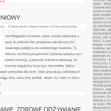
IALE
ciepły i zbu
Ciekawe jest
oznacza odr
wiele współc
ENIOWY
techniki z 
stylem życia
są zakorzen
PORADNIK
2026
MOŻLIWOŚĆ KOMENTOWANIA
ZOSTAŁA WYŁĄCZONA
ŻYWIENIOWY
materiału, a
użytkownik
JemWegańsko to serwis, które zostało stworzone z
uczyć, jak s
treści, a rz
pasji do jedzenia bez produktów odzwierzęcych i
prawdę o pra
uważnego podejścia do codziennego żywienia. To
cierpliwe op
materiału i 
witryna, na której przyjemność jedzenia spotyka się z
powstaje w 
dziedziny i 
praktycznością, a pomysły kulinarne pokazują, że
rodzą się z 
kuchnia wegańska może być różnorodna, lekka i
Rzemiosło m
wielu lokaln
dium pomysłów dla osób, które poszukują codziennych
obróbki drew
ciągu dnia, wieczorny posiłek, deser czy małe co nieco.
były przekaz
umiejętności
]
metodę prod
miejscu, lud
rzemiosła n
NY
muzeum. Zna
obecne w cod
na nowo. Wte
eksponatem, 
ANIE, ZDROWE ODŻYWIANIE