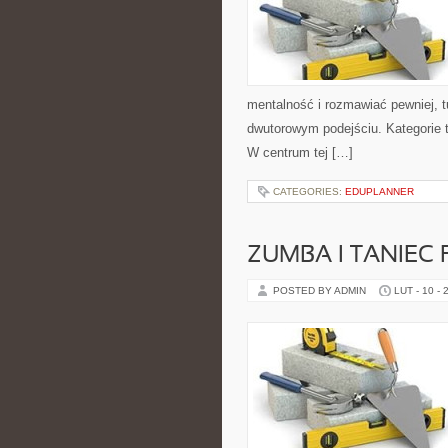
mentalność i rozmawiać pewniej, t
dwutorowym podejściu. Kategorie t
W centrum tej […]
CATEGORIES:
EDUPLANNER
ZUMBA I TANIEC 
POSTED BY ADMIN
LUT - 10 - 