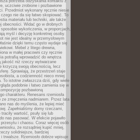
ębsza potrzeba odzyskania kontaktu z
łe, uczciwie zrobione i pozbawione
i. Przedmiot wykonany ręcznie niesie
 czego nie da się łatwo skopiować. To
stia materiału lub techniki, ale także
ej obecności. Widać go w drobnych
 sposobie wykończenia, w proporcjach,
ają myśl i decyzję konkretnej osoby.
ot nie jest idealny w przemysłowym
właśnie dzięki temu często wydaje się
wiekowi. Mebel z litego drewna,
iona w małej pracowni czy ręcznie
lia potrafią wprowadzić do wnętrza
ą jakość niż rzeczy wytwarzane
e krzyczą swoją obecnością, lecz
ferę. Sprawiają, że przestrzeń staje
 osobista, a codzienność nieco mniej
 To istotne zwłaszcza dziś, gdy wiele
ląda podobnie i łatwo zamienia się w
kompozycję pozbawioną
ego charakteru. Renesans rzemiosła
e ze zmęczenia nadmiarem. Przez lata
no nas do myślenia, że lepiej mieć
epiej. Zapełnialiśmy domy rzeczami,
traciły wartość, psuły się lub
do nas pasować. W efekcie pojawiło
 przesytu i chaosu. Coraz więcej osób
wniosku, że rozsądniej kupić mniej,
zeczy solidniejsze, bardziej
i trwalsze. Rzemiosło dobrze wpisuje