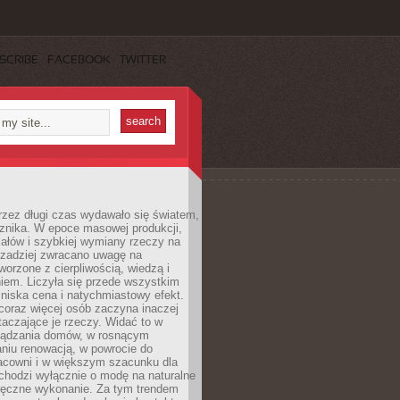
SCRIBE
FACEBOOK
TWITTER
rzez długi czas wydawało się światem,
 znika. W epoce masowej produkcji,
iałów i szybkiej wymiany rzeczy na
rzadziej zwracano uwagę na
worzone z cierpliwością, wiedzą i
iem. Liczyła się przede wszystkim
niska cena i natychmiastowy efekt.
coraz więcej osób zaczyna inaczej
taczające je rzeczy. Widać to w
ządzania domów, w rosnącym
niu renowacją, w powrocie do
racowni i w większym szacunku dla
 chodzi wyłącznie o modę na naturalne
ręczne wykonanie. Za tym trendem