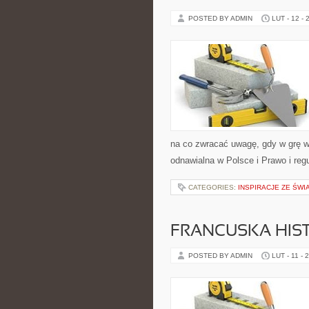
POSTED BY ADMIN
LUT - 12 - 
na co zwracać uwagę, gdy w grę w
odnawialna w Polsce i Prawo i reg
CATEGORIES:
INSPIRACJE ZE ŚWI
FRANCUSKA HIST
POSTED BY ADMIN
LUT - 11 - 