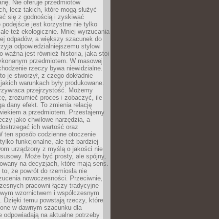
anę. Nie oferuje przedmiotów
h, lecz takich, które mogą służyć
zeć się z godnością i zyskiwać
 podejście jest korzystne nie tylko
 ale też ekologicznie. Mniej wyrzucania
ej odpadów, a większy szacunek do
rzyja odpowiedzialniejszemu stylowi
o ważna jest również historia, jaka stoi
wykonanym przedmiotem. W masowej
chodzenie rzeczy bywa niewidzialne.
to je stworzył, z czego dokładnie
 jakich warunkach były produkowane.
rzywraca przejrzystość. Możemy
ę, zrozumieć proces i zobaczyć, ile
 dany efekt. To zmienia relację
wiekiem a przedmiotem. Przestajemy
eczy jako chwilowe narzędzia, a
ostrzegać ich wartość oraz
W ten sposób codzienne otoczenie
 tylko funkcjonalne, ale też bardziej
om urządzony z myślą o jakości nie
susowy. Może być prosty, ale spójny,
dowany na decyzjach, które mają sens.
 to, że powrót do rzemiosła nie
zucenia nowoczesności. Przeciwnie,
zesnych pracowni łączy tradycyjne
nowym wzornictwem i współczesnym
. Dzięki temu powstają rzeczy, które
ione w dawnym szacunku dla
le odpowiadają na aktualne potrzeby