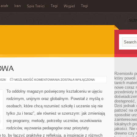
 atak
Iran
Tagi
Tagi
Spis Treści
Węgiel
SUB
OWA
Rzemiosło p
który powoli
EDUKACJA
2026
MOŻLIWOŚĆ KOMENTOWANIA
ZOSTAŁA WYŁĄCZONA
tanich mater
DOMOWA
nowe coraz 
To oddolny magazyn poświęcony kształceniu w ujęciu
przedmioty t
doświadczen
rodzimym, unijnym oraz globalnym. Powstał z myślą o
dostępność, 
Dziś jednak 
osobach, które chcą rozumieć szkołę i uczenie się nie
patrzeć na o
tylko „tu i teraz”, ale również w szerszym: jak zmieniają
sposobie ur
zainteresowa
się programy, metody, potrzeby uczniów, oczekiwania
lokalnych p
rodziców, wyzwania pedagogów oraz priorytety
jakości. Nie
drewno czy 
 to, by łączyć praktykę z refleksją, a inspiracje z różnych