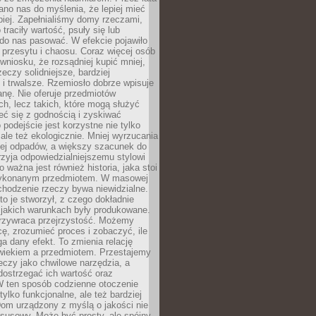
no nas do myślenia, że lepiej mieć
epiej. Zapełnialiśmy domy rzeczami,
traciły wartość, psuły się lub
do nas pasować. W efekcie pojawiło
 przesytu i chaosu. Coraz więcej osób
wniosku, że rozsądniej kupić mniej,
zeczy solidniejsze, bardziej
i trwalsze. Rzemiosło dobrze wpisuje
anę. Nie oferuje przedmiotów
h, lecz takich, które mogą służyć
zeć się z godnością i zyskiwać
 podejście jest korzystne nie tylko
 ale też ekologicznie. Mniej wyrzucania
ej odpadów, a większy szacunek do
rzyja odpowiedzialniejszemu stylowi
o ważna jest również historia, jaka stoi
wykonanym przedmiotem. W masowej
chodzenie rzeczy bywa niewidzialne.
to je stworzył, z czego dokładnie
 jakich warunkach były produkowane.
rzywraca przejrzystość. Możemy
ę, zrozumieć proces i zobaczyć, ile
 dany efekt. To zmienia relację
wiekiem a przedmiotem. Przestajemy
eczy jako chwilowe narzędzia, a
ostrzegać ich wartość oraz
W ten sposób codzienne otoczenie
 tylko funkcjonalne, ale też bardziej
om urządzony z myślą o jakości nie
susowy. Może być prosty, ale spójny,