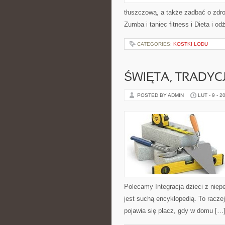
tłuszczową, a także zadbać o zdro
Zumba i taniec fitness i Dieta i odż
CATEGORIES:
KOSTKI LODU
ŚWIĘTA, TRADYC
POSTED BY ADMIN
LUT - 9 - 2
Polecamy Integracja dzieci z niepe
jest suchą encyklopedią. To racze
pojawia się płacz, gdy w domu […