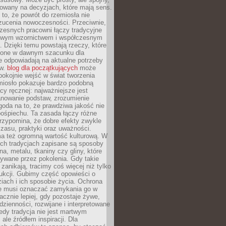
dowany na decyzjach, które mają sens.
 to, że powrót do rzemiosła nie
zucenia nowoczesności. Przeciwnie,
zesnych pracowni łączy tradycyjne
nowym wzornictwem i współczesnym
. Dzięki temu powstają rzeczy, które
ione w dawnym szacunku dla
le odpowiadają na aktualne potrzeby
ów.
blog dla początkujących
może
pokojnie wejść w świat tworzenia
emiosło pokazuje bardzo podobną
cy ręcznej: najważniejsze jest
anowanie podstaw, zrozumienie
zgoda na to, że prawdziwa jakość nie
pośpiechu. Ta zasada łączy różne
przypomina, że dobre efekty zwykle
czasu, praktyki oraz uważności.
a też ogromną wartość kulturową. W
ych tradycjach zapisane są sposoby
na, metalu, tkaniny czy gliny, które
ywane przez pokolenia. Gdy takie
 zanikają, tracimy coś więcej niż tylko
ukcji. Gubimy część opowieści o
ziach i ich sposobie życia. Ochrona
ie musi oznaczać zamykania go w
cznie lepiej, gdy pozostaje żywe,
zienności, rozwijane i interpretowane
dy tradycja nie jest martwym
ale źródłem inspiracji. Dla