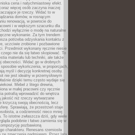
niska cena i natychmiastowy efekt.
coraz więcej osób zaczyna inaczej
taczające je rzeczy. Widać to w
ządzania domów, w rosnącym
niu renowacją, w powrocie do
racowni i w większym szacunku dla
 chodzi wyłącznie o modę na naturalne
ręczne wykonanie. Za tym trendem
ębsza potrzeba odzyskania kontaktu z
łe, uczciwie zrobione i pozbawione
i. Przedmiot wykonany ręcznie niesie
 czego nie da się łatwo skopiować. To
stia materiału lub techniki, ale także
ej obecności. Widać go w drobnych
 sposobie wykończenia, w proporcjach,
ają myśl i decyzję konkretnej osoby.
ot nie jest idealny w przemysłowym
właśnie dzięki temu często wydaje się
wiekowi. Mebel z litego drewna,
iona w małej pracowni czy ręcznie
lia potrafią wprowadzić do wnętrza
ą jakość niż rzeczy wytwarzane
e krzyczą swoją obecnością, lecz
ferę. Sprawiają, że przestrzeń staje
 osobista, a codzienność nieco mniej
 To istotne zwłaszcza dziś, gdy wiele
ląda podobnie i łatwo zamienia się w
kompozycję pozbawioną
ego charakteru. Renesans rzemiosła
e ze zmęczenia nadmiarem. Przez lata