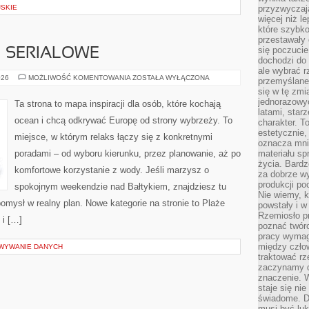
SKIE
przyzwyczaja
więcej niż l
które szybko 
przestawały 
się poczucie
I SERIALOWE
dochodzi do 
ale wybrać r
PLAŻE
026
MOŻLIWOŚĆ KOMENTOWANIA
ZOSTAŁA WYŁĄCZONA
przemyślane 
FILMOWE
się w tę zmi
I
SERIALOWE
jednorazowyc
Ta strona to mapa inspiracji dla osób, które kochają
latami, star
ocean i chcą odkrywać Europę od strony wybrzeży. To
charakter. To
estetycznie,
miejsce, w którym relaks łączy się z konkretnymi
oznacza mni
poradami – od wyboru kierunku, przez planowanie, aż po
materiału sp
życia. Bardz
komfortowe korzystanie z wody. Jeśli marzysz o
za dobrze 
produkcji po
spokojnym weekendzie nad Bałtykiem, znajdziesz tu
Nie wiemy, k
pomysł w realny plan. Nowe kategorie na stronie to Plaże
powstały i w
Rzemiosło p
 i […]
poznać twórc
pracy wymaga
między czło
OWYWANIE DANYCH
traktować rz
zaczynamy d
znaczenie. 
staje się nie
świadome. D
musi być luk