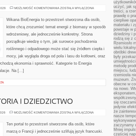
użytkownik
uczyć, jak s
INSTALACJE
2026
MOŻLIWOŚĆ KOMENTOWANIA
ZOSTAŁA WYŁĄCZONA
treści, a rz
DOMOWE
I
prawdę o pra
MAŁOSKALOWE
Wikana BioEnergia to przestrzeń stworzona dla osób,
cierpliwe op
materiału i 
które chcą zrozumieć temat energii z biomasy w sposób
powstaje w 
dziedziny i 
wdrożeniowy, ale jednocześnie konkretny. Strona
rodzą się z 
porządkuje wiedzę o tym, jak surowce pochodzenia
Rzemiosło m
wielu lokaln
roślinnego i odpadowego może stać się źródłem ciepła i
obróbki drew
mocy, jak wygląda droga od pola i lasu do kotłowni, oraz
były przekaz
umiejętności
chodzą ekonomia i sprawność. Kategorie to Energia
metodę prod
miejscu, lud
ulacje. Na […]
rzemiosła n
muzeum. Zna
ATA
obecne w cod
na nowo. Wte
eksponatem, 
współczesny
ORIA I DZIEDZICTWO
się rzeczami
jedynie efe
że zaintere
FRANCUSKA
2026
MOŻLIWOŚĆ KOMENTOWANIA
ZOSTAŁA WYŁĄCZONA
nasze tempo
HISTORIA
I
wykonywane 
DZIEDZICTWO
Ten portal to przestrzeń stworzone dla osób, które
zaczynamy u
Mniej impul
marzą o Francji i jednocześnie szlifują język francuski.
częściej nap