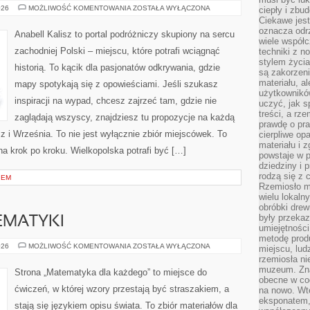
LUBOŃ
026
MOŻLIWOŚĆ KOMENTOWANIA
ZOSTAŁA WYŁĄCZONA
ciepły i zbu
Ciekawe jest
oznacza odr
Anabell Kalisz to portal podróżniczy skupiony na sercu
wiele współc
zachodniej Polski – miejscu, które potrafi wciągnąć
techniki z 
stylem życia
historią. To kącik dla pasjonatów odkrywania, gdzie
są zakorzen
materiału, a
mapy spotykają się z opowieściami. Jeśli szukasz
użytkownik
inspiracji na wypad, chcesz zajrzeć tam, gdzie nie
uczyć, jak s
treści, a rz
zaglądają wszyscy, znajdziesz tu propozycje na każdą
prawdę o pra
z i Września. To nie jest wyłącznie zbiór miejscówek. To
cierpliwe op
materiału i 
a krok po kroku. Wielkopolska potrafi być […]
powstaje w 
dziedziny i 
rodzą się z 
IEM
Rzemiosło m
wielu lokaln
obróbki drew
były przekaz
EMATYKI
umiejętności
metodę prod
PODSTAWY
026
MOŻLIWOŚĆ KOMENTOWANIA
ZOSTAŁA WYŁĄCZONA
miejscu, lud
MATEMATYKI
rzemiosła n
muzeum. Zna
Strona „Matematyka dla każdego” to miejsce do
obecne w cod
ćwiczeń, w której wzory przestają być straszakiem, a
na nowo. Wte
eksponatem, 
stają się językiem opisu świata. To zbiór materiałów dla