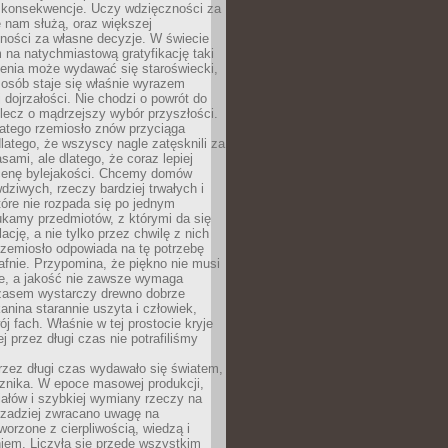
 konsekwencje. Uczy wdzięczności za
e nam służą, oraz większej
ności za własne decyzje. W świecie
na natychmiastową gratyfikację taki
enia może wydawać się staroświecki,
u osób staje się właśnie wyrazem
dojrzałości. Nie chodzi o powrót do
 lecz o mądrzejszy wybór przyszłości.
atego rzemiosło znów przyciąga
latego, że wszyscy nagle zatęsknili za
ami, ale dlatego, że coraz lepiej
enę bylejakości. Chcemy domów
wdziwych, rzeczy bardziej trwałych i
tóre nie rozpada się po jednym
ukamy przedmiotów, z którymi da się
ację, a nie tylko przez chwilę z nich
Rzemiosło odpowiada na tę potrzebę
afnie. Przypomina, że piękno nie musi
we, a jakość nie zawsze wymaga
zasem wystarczy drewno dobrze
kanina starannie uszyta i człowiek,
ój fach. Właśnie w tej prostocie kryje
rej przez długi czas nie potrafiliśmy
rzez długi czas wydawało się światem,
 znika. W epoce masowej produkcji,
iałów i szybkiej wymiany rzeczy na
rzadziej zwracano uwagę na
worzone z cierpliwością, wiedzą i
iem. Liczyła się przede wszystkim