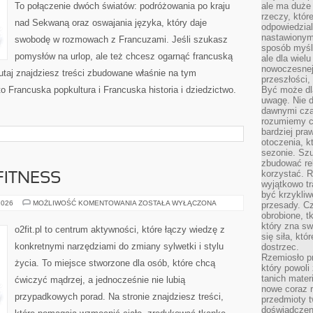
To połączenie dwóch światów: podróżowania po kraju
ale ma duże
rzeczy, któr
nad Sekwaną oraz oswajania języka, który daje
odpowiedzial
nastawionym 
swobodę w rozmowach z Francuzami. Jeśli szukasz
sposób myśl
pomysłów na urlop, ale też chcesz ogarnąć francuską
ale dla wiel
nowoczesnej 
utaj znajdziesz treści zbudowane właśnie na tym
przeszłości,
o Francuska popkultura i Francuska historia i dziedzictwo.
Być może dl
uwagę. Nie d
dawnymi czas
rozumiemy c
bardziej pra
otoczenia, k
sezonie. Sz
zbudować rel
korzystać. 
FITNESS
wyjątkowo tr
być krzykli
ZUMBA
2026
MOŻLIWOŚĆ KOMENTOWANIA
ZOSTAŁA WYŁĄCZONA
przesady. C
I
obrobione, t
TANIEC
który zna sw
FITNESS
o2fit.pl to centrum aktywności, które łączy wiedzę z
się siła, któ
konkretnymi narzędziami do zmiany sylwetki i stylu
dostrzec.
Rzemiosło p
życia. To miejsce stworzone dla osób, które chcą
który powoli
tanich mater
ćwiczyć mądrzej, a jednocześnie nie lubią
nowe coraz 
przypadkowych porad. Na stronie znajdziesz treści,
przedmioty t
doświadczen