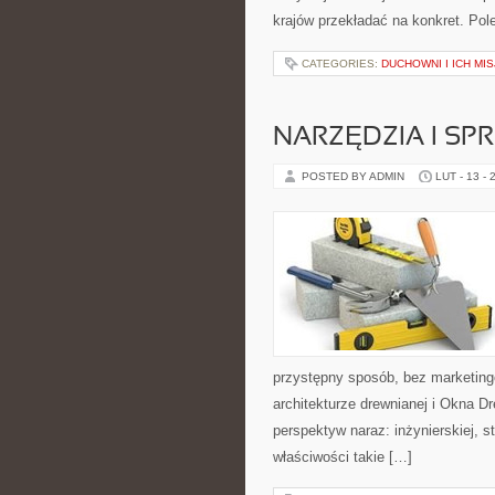
krajów przekładać na konkret. P
CATEGORIES:
DUCHOWNI I ICH MIS
NARZĘDZIA I SP
POSTED BY ADMIN
LUT - 13 - 
przystępny sposób, bez marketing
architekturze drewnianej i Okna D
perspektyw naraz: inżynierskiej, s
właściwości takie […]