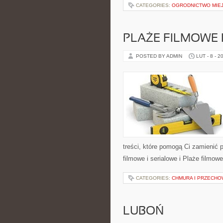
CATEGORIES:
OGRODNICTWO MIEJ
PLAŻE FILMOWE 
POSTED BY ADMIN
LUT - 8 - 2
treści, które pomogą Ci zamienić 
filmowe i serialowe i Plaże filmowe
CATEGORIES:
CHMURA I PRZECH
LUBOŃ