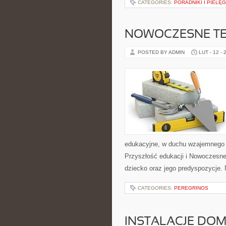
CATEGORIES:
PORADNIKI I PIELĘ
NOWOCZESNE TE
POSTED BY ADMIN
LUT - 12 - 
edukacyjne, w duchu wzajemnego s
Przyszłość edukacji i Nowoczesne 
dziecko oraz jego predyspozycje.
CATEGORIES:
PEREGRINOS
INSTALACJE DO