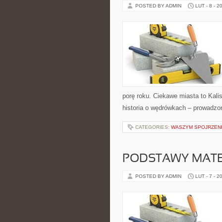
POSTED BY ADMIN
LUT - 8 - 2
porę roku. Ciekawe miasta to Kalis
historia o wędrówkach – prowadzon
CATEGORIES:
WASZYM SPOJRZEN
PODSTAWY MAT
POSTED BY ADMIN
LUT - 7 - 2