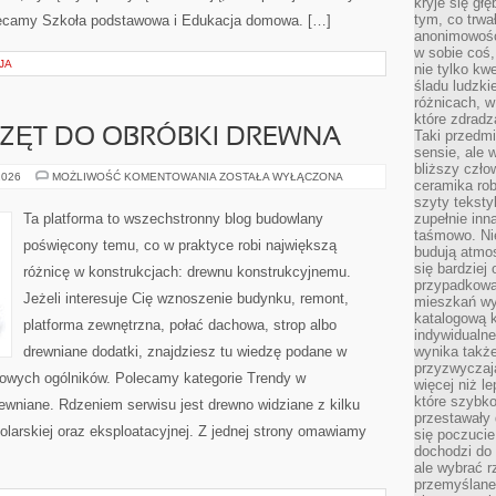
kryje się gł
tym, co trwa
olecamy Szkoła podstawowa i Edukacja domowa. […]
anonimowośc
w sobie coś,
JA
nie tylko kwe
śladu ludzki
różnicach, w
które zdradz
RZĘT DO OBRÓBKI DREWNA
Taki przedmi
sensie, ale 
bliższy czło
NARZĘDZIA
2026
MOŻLIWOŚĆ KOMENTOWANIA
ZOSTAŁA WYŁĄCZONA
ceramika rob
I
SPRZĘT
szyty teksty
DO
Ta platforma to wszechstronny blog budowlany
zupełnie inn
OBRÓBKI
taśmowo. Ni
DREWNA
poświęcony temu, co w praktyce robi największą
budują atmos
się bardziej
różnicę w konstrukcjach: drewnu konstrukcyjnemu.
przypadkowa.
Jeżeli interesuje Cię wznoszenie budynku, remont,
mieszkań wyg
katalogową 
platforma zewnętrzna, połać dachowa, strop albo
indywidualn
drewniane dodatki, znajdziesz tu wiedzę podane w
wynika takż
przyzwyczaja
owych ogólników. Polecamy kategorie Trendy w
więcej niż l
które szybko 
rewniane. Rdzeniem serwisu jest drewno widziane z kilku
przestawały 
tolarskiej oraz eksploatacyjnej. Z jednej strony omawiamy
się poczucie
dochodzi do 
ale wybrać r
przemyślane 