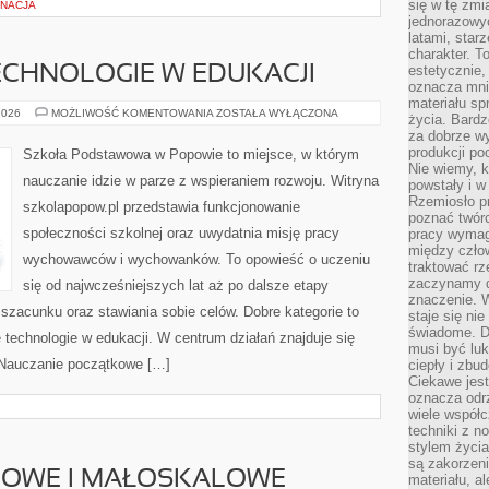
się w tę zmi
GNACJA
jednorazowyc
latami, star
charakter. To
estetycznie,
CHNOLOGIE W EDUKACJI
oznacza mni
materiału sp
NOWOCZESNE
2026
MOŻLIWOŚĆ KOMENTOWANIA
ZOSTAŁA WYŁĄCZONA
życia. Bardz
TECHNOLOGIE
za dobrze 
W
EDUKACJI
produkcji po
Szkoła Podstawowa w Popowie to miejsce, w którym
Nie wiemy, k
nauczanie idzie w parze z wspieraniem rozwoju. Witryna
powstały i w
Rzemiosło p
szkolapopow.pl przedstawia funkcjonowanie
poznać twórc
społeczności szkolnej oraz uwydatnia misję pracy
pracy wymaga
między czło
wychowawców i wychowanków. To opowieść o uczeniu
traktować rz
zaczynamy d
się od najwcześniejszych lat aż po dalsze etapy
znaczenie. 
zacunku oraz stawiania sobie celów. Dobre kategorie to
staje się nie
świadome. D
technologie w edukacji. W centrum działań znajduje się
musi być luk
 Nauczanie początkowe […]
ciepły i zbu
Ciekawe jest
oznacza odr
wiele współc
techniki z 
stylem życia
są zakorzen
MOWE I MAŁOSKALOWE
materiału, a