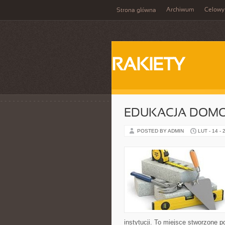
Archiwum
Celowy
Strona główna
RAKIETY
EDUKACJA DOM
POSTED BY ADMIN
LUT - 14 - 
instytucji. To miejsce stworzone po