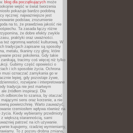
ów.
blog dla początkujących
może
pokojnie wejść w świat tworzenia
emiosło pokazuje bardzo podobną
cy ręcznej: najważniejsze jest
anowanie podstaw, zrozumienie
zgoda na to, że prawdziwa jakość nie
pośpiechu. Ta zasada łączy różne
przypomina, że dobre efekty zwykle
czasu, praktyki oraz uważności.
a też ogromną wartość kulturową. W
ych tradycjach zapisane są sposoby
na, metalu, tkaniny czy gliny, które
ywane przez pokolenia. Gdy takie
 zanikają, tracimy coś więcej niż tylko
ukcji. Gubimy część opowieści o
ziach i ich sposobie życia. Ochrona
ie musi oznaczać zamykania go w
cznie lepiej, gdy pozostaje żywe,
zienności, rozwijane i interpretowane
dy tradycja nie jest martwym
ale źródłem inspiracji. Dla
ch odbiorców to szansa, by otaczać
 mającymi sens oraz korzenie, a nie
ktowną powierzchnię. Warto zauważyć,
sowanie rzemiosłem wpływa również na
 życia. Kiedy wybieramy przedmioty
z większą starannością, sami
ważniej patrzeć na ich używanie.
sywnie kupujemy, rzadziej wymieniamy,
rawiamy. To z pozoru drobna zmiana,