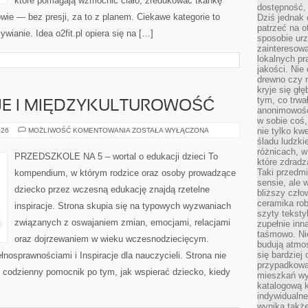
które pomagają wzmocnić ciało, zredukować tkankę
dostępność, 
wie — bez presji, za to z planem. Ciekawe kategorie to
Dziś jednak 
patrzeć na o
ywianie. Idea o2fit.pl opiera się na […]
sposobie ur
zainteresowa
lokalnych p
jakości. Nie
drewno czy 
kryje się gł
tym, co trwa
JE I MIĘDZYKULTUROWOŚĆ
anonimowośc
w sobie coś,
ŚWIĘTA,
nie tylko kwe
026
MOŻLIWOŚĆ KOMENTOWANIA
ZOSTAŁA WYŁĄCZONA
TRADYCJE
śladu ludzki
I
różnicach, w
MIĘDZYKULTUROWOŚĆ
PRZEDSZKOLE NA 5 – wortal o edukacji dzieci To
które zdradz
Taki przedmi
kompendium, w którym rodzice oraz osoby prowadzące
sensie, ale 
dziecko przez wczesną edukację znajdą rzetelne
bliższy czło
ceramika rob
inspiracje. Strona skupia się na typowych wyzwaniach
szyty teksty
związanych z oswajaniem zmian, emocjami, relacjami
zupełnie inn
taśmowo. Ni
oraz dojrzewaniem w wieku wczesnodziecięcym.
budują atmos
się bardziej
łnosprawnościami i Inspiracje dla nauczycieli. Strona nie
przypadkowa.
j codzienny pomocnik po tym, jak wspierać dziecko, kiedy
mieszkań wyg
katalogową 
]
indywidualn
wynika takż