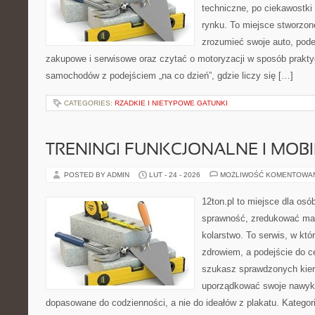
techniczne, po ciekawostki
rynku. To miejsce stworzone
zrozumieć swoje auto, pode
zakupowe i serwisowe oraz czytać o motoryzacji w sposób prakty
samochodów z podejściem „na co dzień”, gdzie liczy się […]
CATEGORIES:
RZADKIE I NIETYPOWE GATUNKI
TRENINGI FUNKCJONALNE I MOB
POSTED BY ADMIN
LUT - 24 - 2026
MOŻLIWOŚĆ KOMENTOWA
12ton.pl to miejsce dla osó
sprawność, zredukować mas
kolarstwo. To serwis, w któ
zdrowiem, a podejście do ce
szukasz sprawdzonych kier
uporządkować swoje nawyki, 
dopasowane do codzienności, a nie do ideałów z plakatu. Kategori