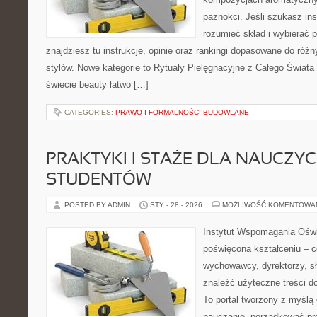
paznokci. Jeśli szukasz insp
rozumieć skład i wybierać p
znajdziesz tu instrukcje, opinie oraz rankingi dopasowane do różn
stylów. Nowe kategorie to Rytuały Pielęgnacyjne z Całego Świata
świecie beauty łatwo […]
CATEGORIES:
PRAWO I FORMALNOŚCI BUDOWLANE
PRAKTYKI I STAŻE DLA NAUCZYCIE
STUDENTÓW
POSTED BY ADMIN
STY - 28 - 2026
MOŻLIWOŚĆ KOMENTOWA
Instytut Wspomagania Oświ
poświęcona kształceniu – 
wychowawcy, dyrektorzy, s
znaleźć użyteczne treści d
To portal tworzony z myślą 
nauczanie, porządkować p