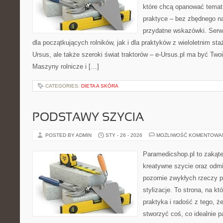
które chcą opanować temat
praktyce – bez zbędnego na
przydatne wskazówki. Serw
dla początkujących rolników, jak i dla praktyków z wieloletnim sta
Ursus, ale także szeroki świat traktorów – e-Ursus.pl ma być T
Maszyny rolnicze i […]
CATEGORIES:
DIETA A SKÓRA
PODSTAWY SZYCIA
POSTED BY ADMIN
STY - 26 - 2026
MOŻLIWOŚĆ KOMENTOWA
Paramedicshop.pl to zakąte
kreatywne szycie oraz odmi
pozornie zwykłych rzeczy 
stylizacje. To strona, na kt
praktyka i radość z tego, 
stworzyć coś, co idealnie p