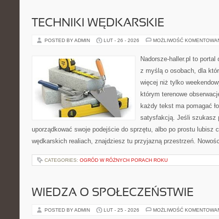
TECHNIKI WĘDKARSKIE
POSTED BY ADMIN
LUT - 26 - 2026
MOŻLIWOŚĆ KOMENTOWA
Nadorsze-haller.pl to portal
z myślą o osobach, dla któr
więcej niż tylko weekendo
którym terenowe obserwacje
każdy tekst ma pomagać ło
satysfakcją. Jeśli szukasz
uporządkować swoje podejście do sprzętu, albo po prostu lubisz c
wędkarskich realiach, znajdziesz tu przyjazną przestrzeń. Nowoś
CATEGORIES:
OGRÓD W RÓŻNYCH PORACH ROKU
WIEDZA O SPOŁECZEŃSTWIE
POSTED BY ADMIN
LUT - 25 - 2026
MOŻLIWOŚĆ KOMENTOWA