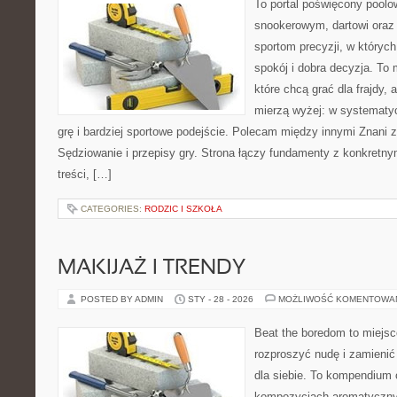
To portal poświęcony poolo
snookerowym, dartowi oraz
sportom precyzji, w których
spokój i dobra decyzja. To 
które chcą grać dla frajdy, a
mierzą wyżej: w systematy
grę i bardziej sportowe podejście. Polecam między innymi Znani z
Sędziowanie i przepisy gry. Strona łączy fundamenty z konkretny
treści, […]
CATEGORIES:
RODZIC I SZKOŁA
MAKIJAŻ I TRENDY
POSTED BY ADMIN
STY - 28 - 2026
MOŻLIWOŚĆ KOMENTOWA
Beat the boredom to miejsc
rozproszyć nudę i zamienić
dla siebie. To kompendium 
kompozycjach aromatycznyc