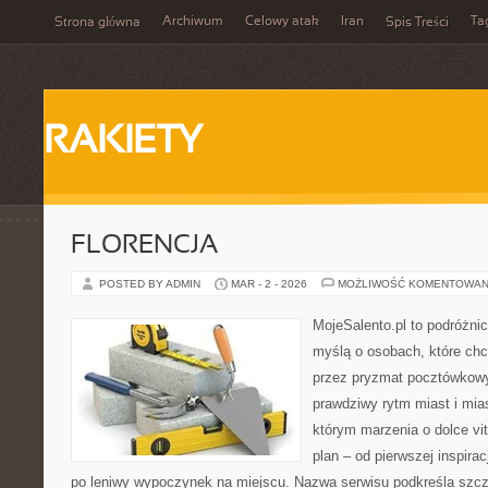
Archiwum
Celowy atak
Iran
Ta
Strona główna
Spis Treści
RAKIETY
FLORENCJA
POSTED BY ADMIN
MAR - 2 - 2026
MOŻLIWOŚĆ KOMENTOWAN
MojeSalento.pl to podróżni
myślą o osobach, które chcą
przez pryzmat pocztówkowy
prawdziwy rytm miast i mia
którym marzenia o dolce vit
plan – od pierwszej inspirac
po leniwy wypoczynek na miejscu. Nazwa serwisu podkreśla szcz