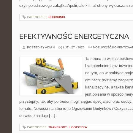
czyli południowego zakątka Apulii, ale klimat strony wykracza sz
CATEGORIES:
ROBDRINKI
EFEKTYWNOŚĆ ENERGETYCZNA
POSTED BY ADMIN
LUT - 27 - 2026
MOŻLIWOŚĆ KOMENTOWA
Ta strona to wieloaspektow
hydrotechnice oraz inżynieri
na tym, co w praktyce proje
gminach: systemy zaopatr
kanalizacyjne, a także kan
jest opisana w sposób mery
przystępny, tak aby po treści mogli sięgać specjaliści oraz osoby,
tematu. Nowości na stronie to Ogrzewanie Budynków i Oczyszcza
serwisu znajduje […]
CATEGORIES:
TRANSPORT I LOGISTYKA