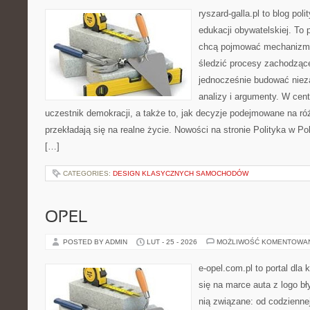
ryszard-galla.pl to blog pol
edukacji obywatelskiej. To 
chcą pojmować mechanizmy
śledzić procesy zachodząc
jednocześnie budować nieza
analizy i argumenty. W cen
uczestnik demokracji, a także to, jak decyzje podejmowane na r
przekładają się na realne życie. Nowości na stronie Polityka w Pol
[…]
CATEGORIES:
DESIGN KLASYCZNYCH SAMOCHODÓW
OPEL
POSTED BY ADMIN
LUT - 25 - 2026
MOŻLIWOŚĆ KOMENTOWA
e-opel.com.pl to portal dla 
się na marce auta z logo b
nią związane: od codziennej