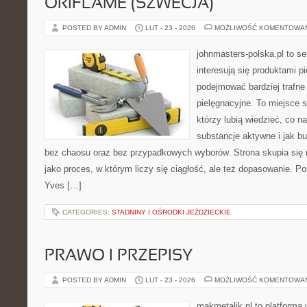
ORIFLAME (SZWECJA)
POSTED BY ADMIN
LUT - 23 - 2026
MOŻLIWOŚĆ KOMENTOWA
johnmasters-polska.pl to se
interesują się produktami p
podejmować bardziej trafn
pielęgnacyjne. To miejsce 
którzy lubią wiedzieć, co na
substancje aktywne i jak b
bez chaosu oraz bez przypadkowych wyborów. Strona skupia się n
jako proces, w którym liczy się ciągłość, ale też dopasowanie. P
Yves […]
CATEGORIES:
STADNINY I OŚRODKI JEŹDZIECKIE
PRAWO I PRZEPISY
POSTED BY ADMIN
LUT - 23 - 2026
MOŻLIWOŚĆ KOMENTOWA
makmetalik.pl to platforma