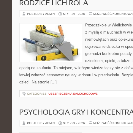
RODZICE I ICH ROLA
POSTED BY ADMIN
STY - 29 - 2026
MOŻLIWOŚĆ KOMENTOWA
Przedszkole w Wielichowie 
z myślą o maluchach w wie
niemowlętach oraz opiekuna
dojrzewanie dziecka w spo
gromadzi konkretne porady
dzieckiem, opieki, a także 
opartą na zaufaniu. To miejsce, w którym wiedza łączy się z do
łatwiej wdrażać sensowne rytuały w domu i w przedszkolu. Bezpi
dzieci. Na stronie […]
CATEGORIES:
UBEZPIECZENIA SAMOCHODOWE
PSYCHOLOGIA GRY I KONCENTR
POSTED BY ADMIN
STY - 29 - 2026
MOŻLIWOŚĆ KOMENTOWA