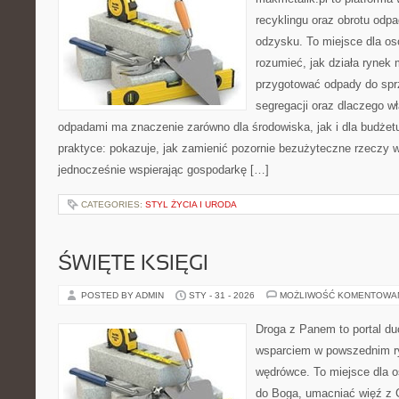
recyklingu oraz obrotu odp
odzysku. To miejsce dla osób
rozumieć, jak działa rynek 
przygotować odpady do sprz
segregacji oraz dlaczego w
odpadami ma znaczenie zarówno dla środowiska, jak i dla budżetu
praktyce: pokazuje, jak zamienić pozornie bezużyteczne rzeczy w
jednocześnie wspierając gospodarkę […]
CATEGORIES:
STYL ŻYCIA I URODA
ŚWIĘTE KSIĘGI
POSTED BY ADMIN
STY - 31 - 2026
MOŻLIWOŚĆ KOMENTOWA
Droga z Panem to portal d
wsparciem w powszednim r
wędrówce. To miejsce dla os
do Boga, umacniać więź z 