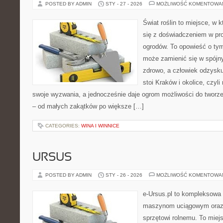
POSTED BY ADMIN
STY - 27 - 2026
MOŻLIWOŚĆ KOMENTOWA
Świat roślin to miejsce, w k
się z doświadczeniem w proj
ogrodów. To opowieść o ty
może zamienić się w spójny
zdrowo, a człowiek odzysku
stoi Kraków i okolice, czyli
swoje wyzwania, a jednocześnie daje ogrom możliwości do tworz
– od małych zakątków po większe […]
CATEGORIES:
WINA I WINNICE
URSUS
POSTED BY ADMIN
STY - 26 - 2026
MOŻLIWOŚĆ KOMENTOWA
e-Ursus.pl to kompleksowa
maszynom uciągowym oraz 
sprzętowi rolnemu. To miej