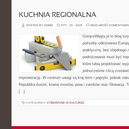
KUCHNIA REGIONALNA
POSTED BY ADMIN
STY - 25 - 2026
MOŻLIWOŚĆ KOMENTOWA
GorąceWęgry.pl to blog tury
potrzeby odkrywania Europ
praktyczny, bez zbędnego n
podróżowanie musi być męc
które lubią projektować wyj
jednocześnie chcą zostawić
improwizację. W centrum uwagi są kraj term i papryki, jednak natur
Republika Austrii, kraina mostów, piwa i zamków oraz Słowacja. To
[…]
CATEGORIES:
CYBERPUNK W KULTURZE