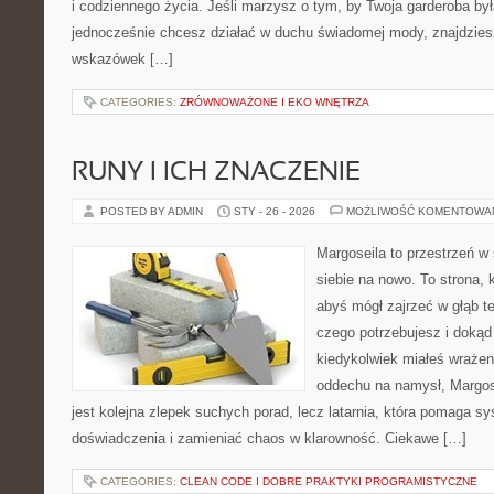
i codziennego życia. Jeśli marzysz o tym, by Twoja garderoba by
jednocześnie chcesz działać w duchu świadomej mody, znajdziesz
wskazówek […]
CATEGORIES:
ZRÓWNOWAŻONE I EKO WNĘTRZA
RUNY I ICH ZNACZENIE
POSTED BY ADMIN
STY - 26 - 2026
MOŻLIWOŚĆ KOMENTOWA
Margoseila to przestrzeń w
siebie na nowo. To strona, 
abyś mógł zajrzeć w głąb te
czego potrzebujesz i dokąd 
kiedykolwiek miałeś wrażeni
oddechu na namysł, Margosei
jest kolejna zlepek suchych porad, lecz latarnia, która pomaga 
doświadczenia i zamieniać chaos w klarowność. Ciekawe […]
CATEGORIES:
CLEAN CODE I DOBRE PRAKTYKI PROGRAMISTYCZNE