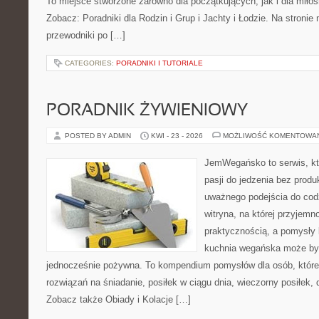
To miejsce stworzone zarówno dla początkujących, jak i dla mił
Zobacz: Poradniki dla Rodzin i Grup i Jachty i Łodzie. Na stron
przewodniki po […]
CATEGORIES:
PORADNIKI I TUTORIALE
PORADNIK ŻYWIENIOWY
POSTED BY ADMIN
KWI - 23 - 2026
MOŻLIWOŚĆ KOMENTOWA
JemWegańsko to serwis, kt
pasji do jedzenia bez prod
uważnego podejścia do cod
witryna, na której przyjemn
praktycznością, a pomysły 
kuchnia wegańska może być
jednocześnie pożywna. To kompendium pomysłów dla osób, które
rozwiązań na śniadanie, posiłek w ciągu dnia, wieczorny posiłek,
Zobacz także Obiady i Kolacje […]