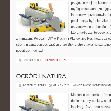
przyjazne miejsce kulinarne
myślą o osobach szukający
internetowa przedstawia cha
posiłki mają być nie tylko 
przygotowane z dbałością. 
która może zainteresować g
z klimatem. Polecam DIY w Kuchni i Planowanie Posiłków. Już o
stroną można odnieść wrażenie, że Bibi Bistro stawia na czyteln
podejściem do […]
CATEGORIES:
STUDENTWPODROZY
OGRÓD I NATURA
POSTED BY ADMIN
MAJ - 3 - 2026
MOŻLIWOŚĆ KOMENTOWAN
Madlennn to serwis, które 
dopieszczony punkt w sieci
inspiracji. Już sama nazwa