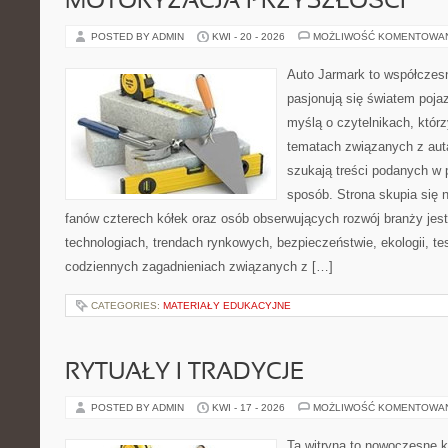
MOTORYZACJA PRZYSZŁOŚCI
POSTED BY ADMIN
KWI - 20 - 2026
MOŻLIWOŚĆ KOMENTOWA
Auto Jarmark to współczesn
pasjonują się światem poja
myślą o czytelnikach, któr
tematach związanych z aut
szukają treści podanych w 
sposób. Strona skupia się 
fanów czterech kółek oraz osób obserwujących rozwój branży jes
technologiach, trendach rynkowych, bezpieczeństwie, ekologii, t
codziennych zagadnieniach związanych z […]
CATEGORIES:
MATERIAŁY EDUKACYJNE
RYTUAŁY I TRADYCJE
POSTED BY ADMIN
KWI - 17 - 2026
MOŻLIWOŚĆ KOMENTOWA
Ta witryna to nowoczesne k