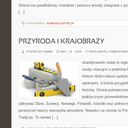
Strona ma poradnikowy charakter i porusza tematy związane z ps
[…]
CATEGORIES:
SAMOAKCEPTACJA
PRZYRODA I KRAJOBRAZY
POSTED BY ADMIN
MAJ - 22 - 2026
MOŻLIWOŚĆ KOMENTOWA
skandynawski świat to regi
osoby marzące o podróżach
którym dzika natura spotyk
spokojem, a każda przygoda
historią. Strona poświęcona
praktycznym przewodnikiem
odkrywać Danii, Szwecji, Norwegii, Finlandii, Islandii oraz północ
przestrzeń tworzy niezwykłą atmosferę. Nowości na stronie to Przy
Tradycje. To serwis […]