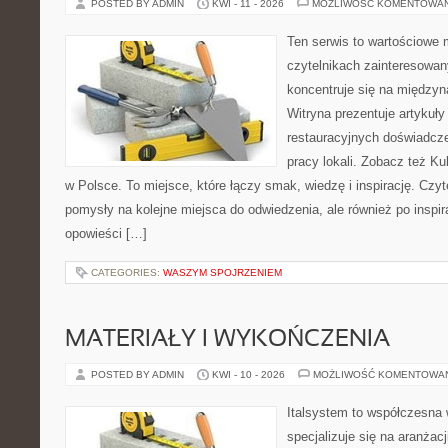
POSTED BY ADMIN
KWI - 11 - 2026
MOŻLIWOŚĆ KOMENTOWA
Ten serwis to wartościowe 
czytelnikach zainteresowany
koncentruje się na międzyna
Witryna prezentuje artykuły
restauracyjnych doświadcze
pracy lokali. Zobacz też Ku
w Polsce. To miejsce, które łączy smak, wiedzę i inspirację. Czytel
pomysły na kolejne miejsca do odwiedzenia, ale również po inspira
opowieści […]
CATEGORIES:
WASZYM SPOJRZENIEM
MATERIAŁY I WYKOŃCZENIA
POSTED BY ADMIN
KWI - 10 - 2026
MOŻLIWOŚĆ KOMENTOWA
Italsystem to współczesna w
specjalizuje się na aranżac