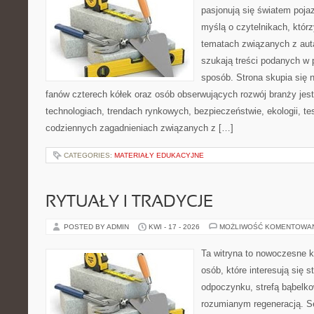
pasjonują się światem poja
myślą o czytelnikach, któr
tematach związanych z aut
szukają treści podanych w 
sposób. Strona skupia się 
fanów czterech kółek oraz osób obserwujących rozwój branży jes
technologiach, trendach rynkowych, bezpieczeństwie, ekologii, t
codziennych zagadnieniach związanych z […]
CATEGORIES:
MATERIAŁY EDUKACYJNE
RYTUAŁY I TRADYCJE
POSTED BY ADMIN
KWI - 17 - 2026
MOŻLIWOŚĆ KOMENTOWA
Ta witryna to nowoczesne k
osób, które interesują się s
odpoczynku, strefą bąbelko
rozumianym regeneracją. Se