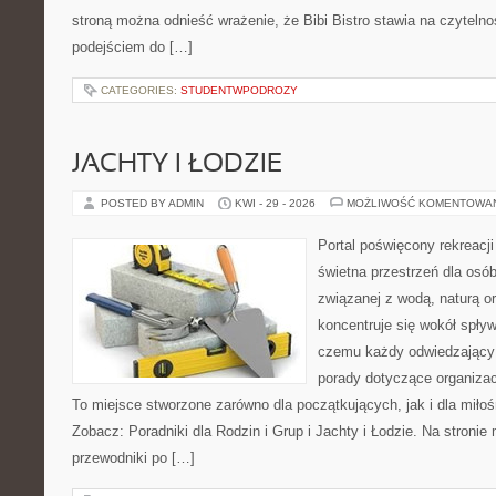
stroną można odnieść wrażenie, że Bibi Bistro stawia na czyteln
podejściem do […]
CATEGORIES:
STUDENTWPODROZY
JACHTY I ŁODZIE
POSTED BY ADMIN
KWI - 29 - 2026
MOŻLIWOŚĆ KOMENTOWA
Portal poświęcony rekreacj
świetna przestrzeń dla osób
związanej z wodą, naturą o
koncentruje się wokół spły
czemu każdy odwiedzający
porady dotyczące organizac
To miejsce stworzone zarówno dla początkujących, jak i dla mił
Zobacz: Poradniki dla Rodzin i Grup i Jachty i Łodzie. Na stron
przewodniki po […]