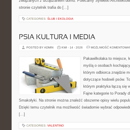
związanych z urządzaniem domu. Polecamy Sylwetki Architektów i
stronie czytelnik trafia do […]
CATEGORIES:
ŚLUB I EKOLOGIA
PSIA KULTURA I MEDIA
POSTED BY ADMIN
KWI - 14 - 2026
MOŻLIWOŚĆ KOMENTOWA
Pakawilkolaka to miejsce, k
myślą o osobach kochający
którym odbiorca znajdzie m
dotyczące hodowli psów. To 
którym praktyka łączą się 
Fajne kategorie to Porady d
Smakołyki. Na stronie można znaleźć obszerne opisy wielu popula
Dzięki temu czytelnik ma możliwość świadomie wybrać odpowiedn
[…]
CATEGORIES:
VALENTINO