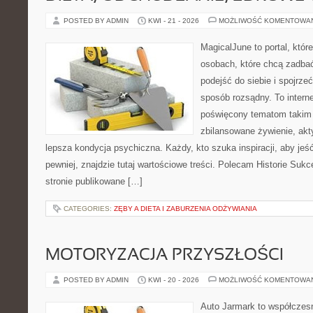
POSTED BY ADMIN
KWI - 21 - 2026
MOŻLIWOŚĆ KOMENTOWA
MagicalJune to portal, któr
osobach, które chcą zadba
podejść do siebie i spojrze
sposób rozsądny. To intern
poświęcony tematom takim 
zbilansowane żywienie, akt
lepsza kondycja psychiczna. Każdy, kto szuka inspiracji, aby jeść 
pewniej, znajdzie tutaj wartościowe treści. Polecam Historie Sukc
stronie publikowane […]
CATEGORIES:
ZĘBY A DIETA I ZABURZENIA ODŻYWIANIA
MOTORYZACJA PRZYSZŁOŚCI
POSTED BY ADMIN
KWI - 20 - 2026
MOŻLIWOŚĆ KOMENTOWA
Auto Jarmark to współczesn