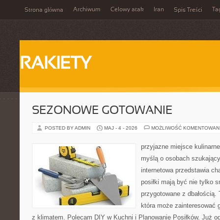
Archiwum
Celowy atak
Iran
Ta
Strona główna
Spis Treści
RAKIETY
SEZONOWE GOTOWANIE
POSTED BY ADMIN
MAJ - 4 - 2026
MOŻLIWOŚĆ KOMENTOWAN
przyjazne miejsce kulinarne
myślą o osobach szukający
internetowa przedstawia cha
posiłki mają być nie tylko 
przygotowane z dbałością. 
która może zainteresować g
z klimatem. Polecam DIY w Kuchni i Planowanie Posiłków. Już o