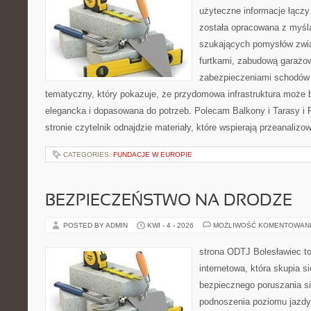
użyteczne informacje łączy
została opracowana z myślą
szukających pomysłów zwi
furtkami, zabudową garażo
zabezpieczeniami schodów 
tematyczny, który pokazuje, że przydomowa infrastruktura może b
elegancka i dopasowana do potrzeb. Polecam Balkony i Tarasy i P
stronie czytelnik odnajdzie materiały, które wspierają przeanaliz
CATEGORIES:
FUNDACJE W EUROPIE
BEZPIECZEŃSTWO NA DRODZE
POSTED BY ADMIN
KWI - 4 - 2026
MOŻLIWOŚĆ KOMENTOWAN
strona ODTJ Bolesławiec t
internetowa, która skupia s
bezpiecznego poruszania si
podnoszenia poziomu jazdy