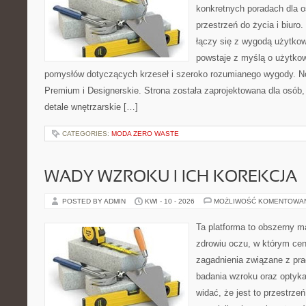
konkretnych poradach dla 
przestrzeń do życia i biuro
łączy się z wygodą użytkow
powstaje z myślą o użytkow
pomysłów dotyczących krzeseł i szeroko rozumianego wygody. No
Premium i Designerskie. Strona została zaprojektowana dla osób, 
detale wnętrzarskie […]
CATEGORIES:
MODA ZERO WASTE
WADY WZROKU I ICH KOREKCJA
POSTED BY ADMIN
KWI - 10 - 2026
MOŻLIWOŚĆ KOMENTOWA
Ta platforma to obszerny 
zdrowiu oczu, w którym cen
zagadnienia związane z prac
badania wzroku oraz optyka
widać, że jest to przestrz