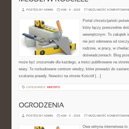
POSTED BY ADMIN
KWI - 6 - 2026
MOŻLIWOŚĆ KOMENTOWAN
Portal chrześcijański pośw
który łączy powszednie do
wewnętrznym. To zakątek in
nie jest oderwana od rzeczy
rodzinie, w pracy, w chwila
doświadczeniach. Blog prze
może być zrozumiałe dla każdego, a treści publikowane na stronie
wiary. To rozbudowane centrum wiedzy, które prowadzi do zastano
szukania prawdy. Nowości na stronie Kościół […]
CATEGORIES:
MMORPG
OGRODZENIA
POSTED BY ADMIN
KWI - 5 - 2026
MOŻLIWOŚĆ KOMENTOWAN
Owa witryna internetowa to