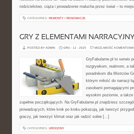
rodzicielstwo, ciąża i prowadzenie malucha przez świat – to miejs
CATEGORIES:
REMONTY I RENOWACJE
GRY Z ELEMENTAMI NARRACYJN
POSTED BY ADMIN
GRU - 12 - 2025
MOŻLIWOŚĆ KOMENTOWA
GryFabularne.pl to serwis 
rozgrywkom, realmom, a t
poradnikom dla Mistrzów Gr
którym miłość do narracji ł
zasobami pomagającymi pr
wysokim poziomie, a takż
zupełnie początkujących. Na GryFabularne.pl znajdziesz szczegół
prowadzących, które krok po kroku pokazują, jak tworzyć przygod
graczy, jak tworzyć klimat oraz jak radzić sobie […]
CATEGORIES:
URODZINY