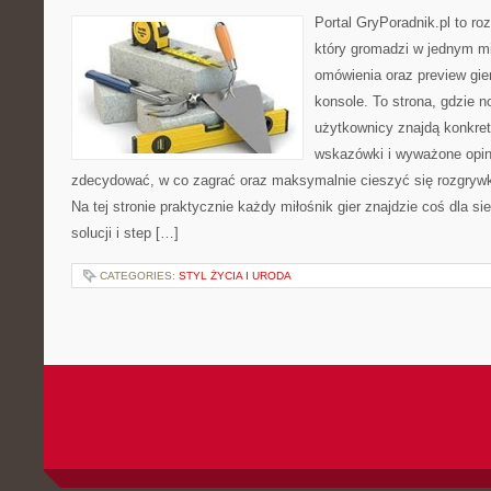
Portal GryPoradnik.pl to ro
który gromadzi w jednym mi
omówienia oraz preview gie
konsole. To strona, gdzie n
użytkownicy znajdą konkret
wskazówki i wyważone opin
zdecydować, w co zagrać oraz maksymalnie cieszyć się rozgrywk
Na tej stronie praktycznie każdy miłośnik gier znajdzie coś dla s
solucji i step […]
CATEGORIES:
STYL ŻYCIA I URODA