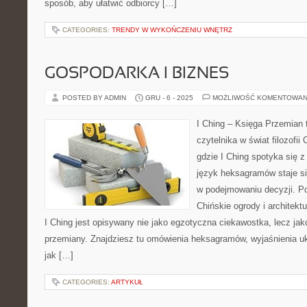
sposób, aby ułatwić odbiorcy […]
CATEGORIES:
TRENDY W WYKOŃCZENIU WNĘTRZ
GOSPODARKA I BIZNES
POSTED BY ADMIN
GRU - 6 - 2025
MOŻLIWOŚĆ KOMENTOWAN
I Ching – Księga Przemian t
czytelnika w świat filozofii 
gdzie I Ching spotyka się z
język heksagramów staje s
w podejmowaniu decyzji. P
Chińskie ogrody i architektu
I Ching jest opisywany nie jako egzotyczna ciekawostka, lecz ja
przemiany. Znajdziesz tu omówienia heksagramów, wyjaśnienia uk
jak […]
CATEGORIES:
ARTYKUŁ