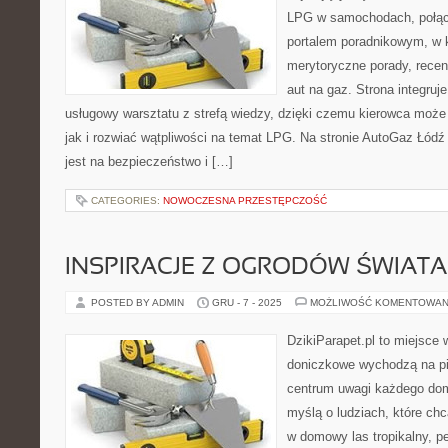
LPG w samochodach, połą
portalem poradnikowym, w 
merytoryczne porady, recen
aut na gaz. Strona integruj
usługowy warsztatu z strefą wiedzy, dzięki czemu kierowca moż
jak i rozwiać wątpliwości na temat LPG. Na stronie AutoGaz Łód
jest na bezpieczeństwo i […]
CATEGORIES:
NOWOCZESNA PRZESTĘPCZOŚĆ
INSPIRACJE Z OGRODÓW ŚWIATA
POSTED BY ADMIN
GRU - 7 - 2025
MOŻLIWOŚĆ KOMENTOWAN
DzikiParapet.pl to miejsce w
doniczkowe wychodzą na pie
centrum uwagi każdego dom
myślą o ludziach, które ch
w domowy las tropikalny, p