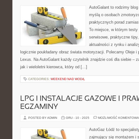
AutoGalant to rodzimy blog
myślą o osobach zmotoryzo
praktycznych porad zamias
To miejsce, w którym testy
serwisowe, praktyczne tipy
aktualności z rynku i anali
logicznie poukładany obraz świata motoryzacji. Polecamy Oleje i 
Lexus. Na AutoGalant każdy czytelnik znajdzie coś dla siebie – z
jak i wieloletni kierowca, który od […]
CATEGORIES:
WEEKEND NAD WODĄ
LPG I INSTALACJE GAZOWE I PRA
EGZAMINY
POSTED BY ADMIN
GRU - 10 - 2025
MOŻLIWOŚĆ KOMENTOWA
AutoGaz Łódź to specjalis
zajmujący się montażem i s