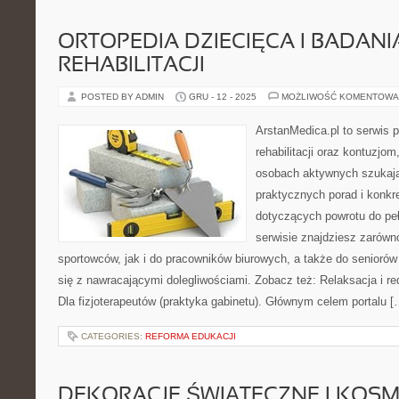
ORTOPEDIA DZIECIĘCA I BADAN
REHABILITACJI
POSTED BY ADMIN
GRU - 12 - 2025
MOŻLIWOŚĆ KOMENTOWA
ArstanMedica.pl to serwis
rehabilitacji oraz kontuzjom
osobach aktywnych szukając
praktycznych porad i konk
dotyczących powrotu do pe
serwisie znajdziesz zarówn
sportowców, jak i do pracowników biurowych, a także do seniorów
się z nawracającymi dolegliwościami. Zobacz też: Relaksacja i redu
Dla fizjoterapeutów (praktyka gabinetu). Głównym celem portalu [
CATEGORIES:
REFORMA EDUKACJI
DEKORACJE ŚWIĄTECZNE I KOSM