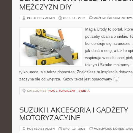
MĘŻCZYZN DIY
POSTED BY ADMIN
GRU - 11 - 2025
MOŻLIWOŚĆ KOMENTOWA
Magia Urody to portal, któr
potrzeby dbania o siebie. T
koncentruje się na urodzie.
jak dbać o cerę, a także op
wspierają w codziennej pie
toksyn i Sztuka makramy . 
tylko uroda, ale także dobrostan. Znajdziesz tu inspiracje dotyczą
zaczyna się od wnętrza. Każdy tekst jest opracowany […]
CATEGORIES:
ROK LITURGICZNY I ŚWIĘTA
SUZUKI I AKCESORIA I GADŻETY
MOTORYZACYJNE
POSTED BY ADMIN
GRU - 10 - 2025
MOŻLIWOŚĆ KOMENTOWA