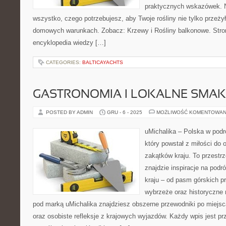
praktycznych wskazówek. N
wszystko, czego potrzebujesz, aby Twoje rośliny nie tylko przeżył
domowych warunkach. Zobacz: Krzewy i Rośliny balkonowe. Stron
encyklopedia wiedzy […]
CATEGORIES:
BALTICAYACHTS
GASTRONOMIA I LOKALNE SMAK
POSTED BY ADMIN
GRU - 6 - 2025
MOŻLIWOŚĆ KOMENTOWAN
uMichalika – Polska w podr
który powstał z miłości do
zakątków kraju. To przestr
znajdzie inspiracje na podr
kraju – od pasm górskich pr
wybrzeże oraz historyczne 
pod marką uMichalika znajdziesz obszerne przewodniki po miejs
oraz osobiste refleksje z krajowych wyjazdów. Każdy wpis jest p