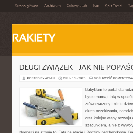
Archiwum
Celowy atak
Iran
Ta
Strona główna
Spis Treści
RAKIETY
DŁUGI ZWIĄZEK – JAK NIE POPA
POSTED BY ADMIN
GRU - 13 - 2025
MOŻLIWOŚĆ KOMENTOWA
BabyBum to portal dla rodz
bycie mamą i tatą w sposób
zrównoważony i bliski dziec
okres oczekiwania, narodzi
oraz kolejne etapy rozwoju
szacunkiem, a nie z wywoł
Nowości na stronie to: Tata na etacie i Rodziny patchworkowe.