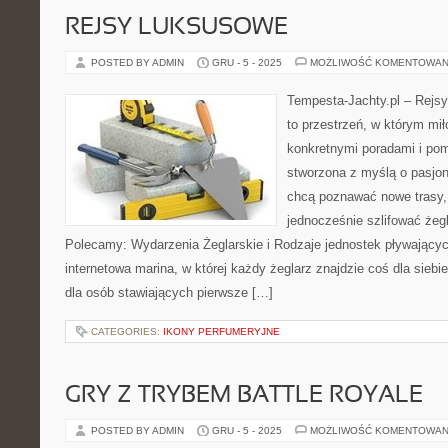
REJSY LUKSUSOWE
POSTED BY ADMIN
GRU - 5 - 2025
MOŻLIWOŚĆ KOMENTOWAN
Tempesta-Jachty.pl – Rejsy
to przestrzeń, w którym mi
konkretnymi poradami i pom
stworzona z myślą o pasjon
chcą poznawać nowe trasy, 
jednocześnie szlifować żeg
Polecamy: Wydarzenia Żeglarskie i Rodzaje jednostek pływającyc
internetowa marina, w której każdy żeglarz znajdzie coś dla siebie
dla osób stawiających pierwsze […]
CATEGORIES:
IKONY PERFUMERYJNE
GRY Z TRYBEM BATTLE ROYALE
POSTED BY ADMIN
GRU - 5 - 2025
MOŻLIWOŚĆ KOMENTOWAN