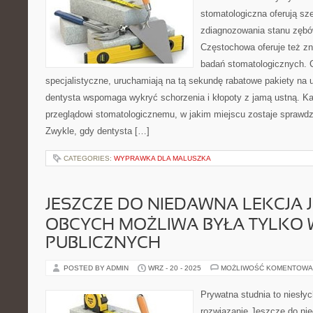
stomatologiczna oferują sz
zdiagnozowania stanu zębó
Częstochowa oferuje też z
badań stomatologicznych. C
specjalistyczne, uruchamiają na tą sekundę rabatowe pakiety na 
dentysta wspomaga wykryć schorzenia i kłopoty z jamą ustną. K
przeglądowi stomatologicznemu, w jakim miejscu zostaje sprawd
Zwykle, gdy dentysta […]
CATEGORIES:
WYPRAWKA DLA MALUSZKA
JESZCZE DO NIEDAWNA LEKCJA
OBCYCH MOŻLIWA BYŁA TYLKO
PUBLICZNYCH
POSTED BY ADMIN
WRZ - 20 - 2025
MOŻLIWOŚĆ KOMENTOWA
Prywatna studnia to niesły
rozwiązanie Jeszcze do ni