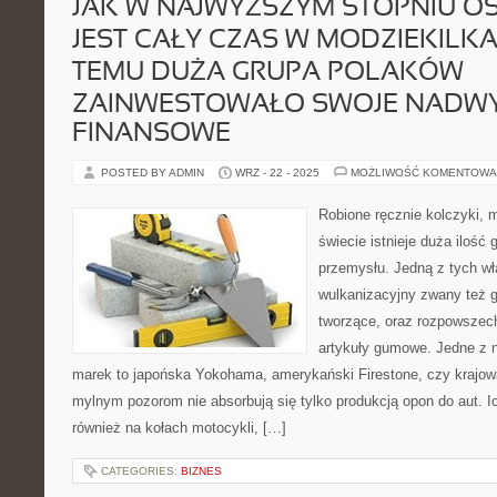
JAK W NAJWYŻSZYM STOPNIU O
JEST CAŁY CZAS W MODZIEKILK
TEMU DUŻA GRUPA POLAKÓW
ZAINWESTOWAŁO SWOJE NADWY
FINANSOWE
POSTED BY ADMIN
WRZ - 22 - 2025
MOŻLIWOŚĆ KOMENTOWA
Robione ręcznie kolczyki, 
świecie istnieje duża ilość 
przemysłu. Jedną z tych wła
wulkanizacyjny zwany też 
tworzące, oraz rozpowszech
artykuły gumowe. Jedne z n
marek to japońska Yokohama, amerykański Firestone, czy krajow
mylnym pozorom nie absorbują się tylko produkcją opon do aut. 
również na kołach motocykli, […]
CATEGORIES:
BIZNES