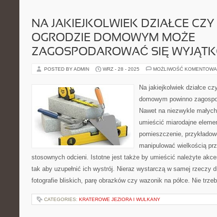
NA JAKIEJKOLWIEK DZIAŁCE CZ
OGRODZIE DOMOWYM MOŻE
ZAGOSPODAROWAĆ SIĘ WYJĄT
POSTED BY ADMIN
WRZ - 28 - 2025
MOŻLIWOŚĆ KOMENTOWA
Na jakiejkolwiek działce cz
domowym powinno zagospod
Nawet na niezwykle małyc
umieścić miarodajne elemen
pomieszczenie, przykładowo
manipulować wielkością pr
stosownych odcieni. Istotne jest także by umieścić należyte akc
tak aby uzupełnić ich wystrój. Nieraz wystarczą w samej rzeczy d
fotografie bliskich, parę obrazków czy wazonik na półce. Nie trze
CATEGORIES:
KRATEROWE JEZIORA I WULKANY