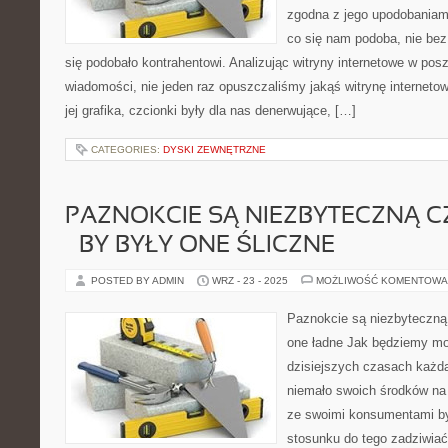
zgodna z jego upodobaniami
co się nam podoba, nie bez
się podobało kontrahentowi. Analizując witryny internetowe w pos
wiadomości, nie jeden raz opuszczaliśmy jakąś witrynę internetową
jej grafika, czcionki były dla nas denerwujące, […]
CATEGORIES:
DYSKI ZEWNĘTRZNE
PAZNOKCIE SĄ NIEZBYTECZNĄ C
– BY BYŁY ONE ŚLICZNE
POSTED BY ADMIN
WRZ - 23 - 2025
MOŻLIWOŚĆ KOMENTOWA
Paznokcie są niezbyteczną
one ładne Jak będziemy mo
dzisiejszych czasach każd
niemało swoich środków na 
ze swoimi konsumentami by
stosunku do tego zadziwiać 