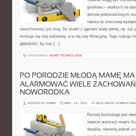
gruntowo – wodnych na da
domów jednorodzinnych stu
należycie rzeczową wydajno
nieruchomości już inną. Do studni z ujęciem wody pitnej, np. tuż
montuje się rurę osłonową, a w nią rurę filtracyjną. Tego rodzaju 
głębokość, by rury […]
CATEGORIES:
NOWE TECHNOLOGIE
PO PORODZIE MŁODĄ MAMĘ MA
ALARMOWAĆ WIELE ZACHOWAŃ
NOWORODKA
POSTED BY ADMIN
WRZ - 19 - 2025
MOŻLIWOŚĆ KOMENTOWA
Rozwój technologii jest el
świecie aranżacji wnętrz lic
detalów, niemniej jednak co