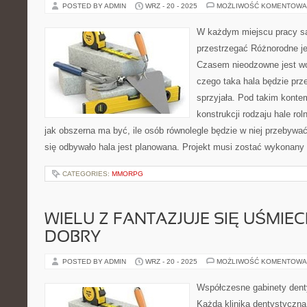
POSTED BY ADMIN
WRZ - 20 - 2025
MOŻLIWOŚĆ KOMENTOWA
W każdym miejscu pracy są
przestrzegać Różnorodne je
Czasem nieodzowne jest wc
czego taka hala będzie pr
sprzyjała. Pod takim kont
konstrukcji rodzaju hale ro
jak obszerna ma być, ile osób równolegle będzie w niej przebywać 
się odbywało hala jest planowana. Projekt musi zostać wykonany 
CATEGORIES:
MMORPG
WIELU Z FANTAZJUJE SIĘ UŚMIE
DOBRY
POSTED BY ADMIN
WRZ - 20 - 2025
MOŻLIWOŚĆ KOMENTOWA
Współczesne gabinety denty
Każda klinika dentystyczna