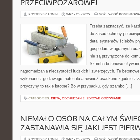
PRZECIWPOŻAROWEJ
POSTED BY ADMIN
WRZ - 25 - 2025
MOŻLIWOŚĆ KOMENTOWA
Trzeba zaznaczyć, że każd
do zasad ochrony przeciwp
detal systemów ścieków p
gospodarstw agrarnych oraz
nie są przyłączone do komu
Szamba betonowe używane
nagromadzania nieczystości ludzkich i zwierzęcych. Te betonow
wykonane z godziwego materiału a również osadzone zgodnie z za
przyczyny to takie istotne? Bo w przypadku, gdy szambo […]
CATEGORIES:
DIETA, ODCHUDZANIE, ZDROWE ODŻYWIANIE
NIEMAŁO OSÓB NA CAŁYM ŚWIEC
ZASTANAWIA SIĘ JAKI JEST PI
POSTED BY ADMIN
WRZ - 25 - 2025
MOŻLIWOŚĆ KOMENTOWA