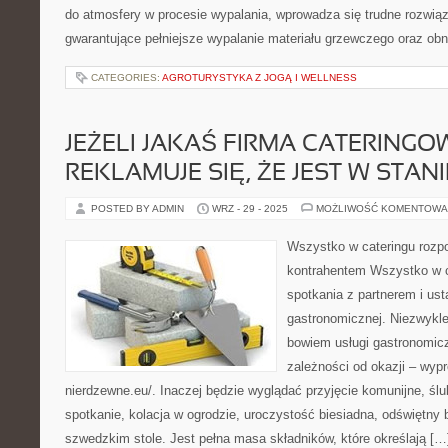
do atmosfery w procesie wypalania, wprowadza się trudne rozwią
gwarantujące pełniejsze wypalanie materiału grzewczego oraz obn
CATEGORIES:
AGROTURYSTYKA Z JOGĄ I WELLNESS
JEŻELI JAKAŚ FIRMA CATERINGO
REKLAMUJE SIĘ, ŻE JEST W STAN
POSTED BY ADMIN
WRZ - 29 - 2025
MOŻLIWOŚĆ KOMENTOWA
Wszystko w cateringu rozpo
kontrahentem Wszystko w c
spotkania z partnerem i ust
gastronomicznej. Niezwykle
bowiem usługi gastronomicz
zależności od okazji – wypr
nierdzewne.eu/. Inaczej będzie wyglądać przyjęcie komunijne, ślu
spotkanie, kolacja w ogrodzie, uroczystość biesiadna, odświętny 
szwedzkim stole. Jest pełna masa składników, które określają […