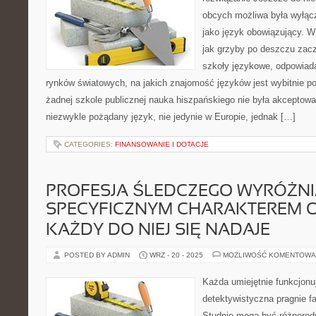
obcych możliwa była wyłącz
jako język obowiązujący. W
jak grzyby po deszczu zac
szkoły językowe, odpowiad
rynków światowych, na jakich znajomość języków jest wybitnie p
żadnej szkole publicznej nauka hiszpańskiego nie była akceptowaln
niezwykle pożądany język, nie jedynie w Europie, jednak […]
CATEGORIES:
FINANSOWANIE I DOTACJE
PROFESJA ŚLEDCZEGO WYRÓŻNI
SPECYFICZNYM CHARAKTEREM O
KAŻDY DO NIEJ SIĘ NADAJE
POSTED BY ADMIN
WRZ - 20 - 2025
MOŻLIWOŚĆ KOMENTOWA
Każda umiejętnie funkcjonu
detektywistyczna pragnie f
Studnie mogą być różnorod