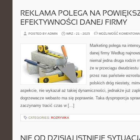
REKLAMA POLEGA NA POWIĘKS
EFEKTYWNOŚCI DANEJ FIRMY
POSTED BY ADMIN
WRZ - 21 - 2025
MOŻLIWOŚĆ KOMENTOWA
Marketing polega na intens
danej firmy Według najnow
niemal jedna druga rodzin 
że w przeciągu dwudziestu 
przez nas państwie wzrosła 
polskich dróg niestety, mim
aspekcie, nie wykazał aż takiej dynamiczności, jednakże już zap
dogrzewacze webasto ma się poprawnie. Taka dysproporcja sprawi
zaczynamy tracić czas w […]
CATEGORIES:
ROZRYWKA
NIE OD DZISIAJ ISTNIEJE SYTUAC