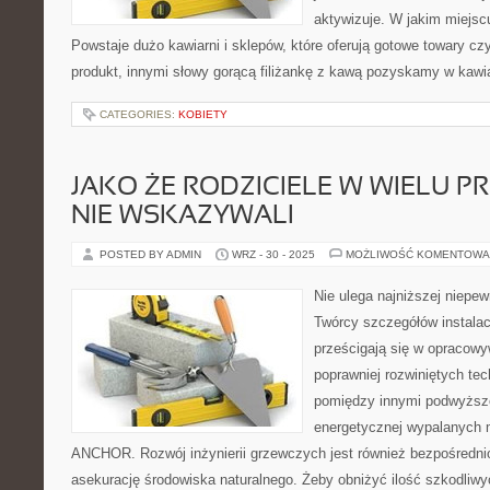
aktywizuje. W jakim miejsc
Powstaje dużo kawiarni i sklepów, które oferują gotowe towary cz
produkt, innymi słowy gorącą filiżankę z kawą pozyskamy w kawia
CATEGORIES:
KOBIETY
JAKO ŻE RODZICIELE W WIELU 
NIE WSKAZYWALI
POSTED BY ADMIN
WRZ - 30 - 2025
MOŻLIWOŚĆ KOMENTOWA
Nie ulega najniższej niepe
Twórcy szczegółów instala
prześcigają się w opracow
poprawniej rozwiniętych tec
pomiędzy innymi podwyższ
energetycznej wypalanych 
ANCHOR. Rozwój inżynierii grzewczych jest również bezpośrednio
asekurację środowiska naturalnego. Żeby obniżyć ilość szkodliwy