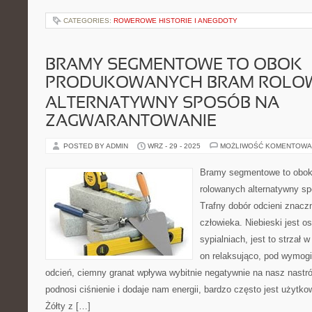
CATEGORIES:
ROWEROWE HISTORIE I ANEGDOTY
BRAMY SEGMENTOWE TO OBOK
PRODUKOWANYCH BRAM ROLO
ALTERNATYWNY SPOSÓB NA
ZAGWARANTOWANIE
POSTED BY ADMIN
WRZ - 29 - 2025
MOŻLIWOŚĆ KOMENTOWA
Bramy segmentowe to obok
rolowanych alternatywny s
Trafny dobór odcieni znacz
człowieka. Niebieski jest o
sypialniach, jest to strzał 
on relaksująco, pod wymogi
odcień, ciemny granat wpływa wybitnie negatywnie na nasz nastr
podnosi ciśnienie i dodaje nam energii, bardzo często jest użytko
Żółty z […]