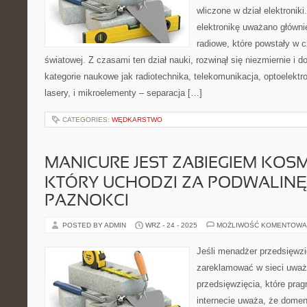
wliczone w dział elektronik
elektronikę uważano głównie 
radiowe, które powstały w 
światowej. Z czasami ten dział nauki, rozwinął się niezmiernie i do
kategorie naukowe jak radiotechnika, telekomunikacja, optoelektro
lasery, i mikroelementy – separacja […]
CATEGORIES:
WĘDKARSTWO
MANICURE JEST ZABIEGIEM KOS
KTÓRY UCHODZI ZA PODWALINĘ 
PAZNOKCI
POSTED BY ADMIN
WRZ - 24 - 2025
MOŻLIWOŚĆ KOMENTOWA
Jeśli menadżer przedsięwzię
zareklamować w sieci uważ
przedsięwzięcia, które pra
internecie uważa, że domen