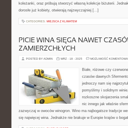
koleżanki, oraz próbują stworzyć własną kolekcje biżuterii. Jedna
dorosłe już kobiety, otwierają najzwyczajniej […]
CATEGORIES:
MIEJSCA Z KLIMATEM
PICIE WINA SIĘGA NAWET CZAS
ZAMIERZCHŁYCH
POSTED BY ADMIN
WRZ - 18 - 2025
MOŻLIWOŚĆ KOMENTOWA
Białe, różowe czy czerwone
czasów dawnych Sfermento
jednoczy nam się najprzytul
pomyślimy i solidnym wini
rozkoszne skojarzenia smak
nic innego jak właśnie sfe
zazwyczaj w owoców winogron. Wino ma najbogatsze tradycje we F
się najwięcej wina. Jednakże nie brakuje w Europie krajów o bogat