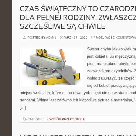
CZAS ŚWIĄTECZNY TO CZARODZI
DLA PEŁNEJ RODZINY. ZWŁASZC
SZCZĘŚLIWE SĄ CHWILE
POSTED BY ADMIN
WRZ - 27 - 2025
MOŻLIWOŚĆ KOMENTOWA
Sweter chyba jakikolwiek m
jest kobieta lub mężczyzn
pism ma osobne rubryki po
zagwozdkom czytelników. Za
wolno zauważyć, że część 
się od kobiet przebywający
miejscowościach, które mimo otwartych chęci nie są w stanie n
trendami. Winna jest zarówno ich kłopotliwa sytuacja materialna, j
[…]
CATEGORIES:
WYBÓR PRZEDSZKOLA