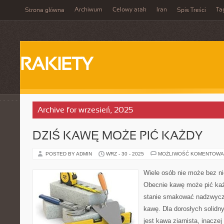
Archiwum
Celowy atak
Iran
Ta
Strona główna
Spis Treści
RAKIETY
Archive for wrzesień, 2025
DZIŚ KAWĘ MOŻE PIĆ KAŻDY
POSTED BY ADMIN
WRZ - 30 - 2025
MOŻLIWOŚĆ KOMENTOWA
Wiele osób nie może bez ni
Obecnie kawę może pić każd
stanie smakować nadzwycza
kawę. Dla dorosłych solid
jest kawa ziarnista, inacze