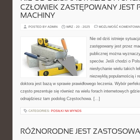
CZŁOWIEK ZASTĘPOWANY JEST 
MACHINY
POSTED BY ADMIN
WRZ - 20 - 2025
MOŻLIWOŚĆ KOMENTOWA
Nie od dziś istnieje sytuacj
zastępowany jest przez ma
publicznej można wyznaczyć
speców. Jeśli chodzi o Pols
niesłychanie wielu takich le
niezwykłą popularnością i 
doktora jest bazą w sprawie prawidłowego leczenia. Wybór perfek
często prezentuje się również na wielu forach internetowych gdzi
odnajdziesz tam podolog Częstochowa. […]
CATEGORIES:
POSIŁKI NA WYNOS
RÓŻNORODNE JEST ZASTOSOWA