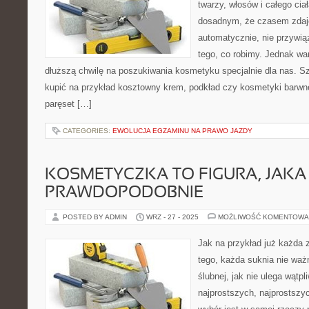
twarzy, włosów i całego cia
dosadnym, że czasem zdaje
automatycznie, nie przywią
tego, co robimy. Jednak w
dłuższą chwilę na poszukiwania kosmetyku specjalnie dla nas. Sz
kupić na przykład kosztowny krem, podkład czy kosmetyki barwn
paręset […]
CATEGORIES:
EWOLUCJA EGZAMINU NA PRAWO JAZDY
KOSMETYCZKA TO FIGURA, JAKA
PRAWDOPODOBNIE
POSTED BY ADMIN
WRZ - 27 - 2025
MOŻLIWOŚĆ KOMENTOWA
Jak na przykład już każda 
tego, każda suknia nie waż
ślubnej, jak nie ulega wątpl
najprostszych, najprostszy