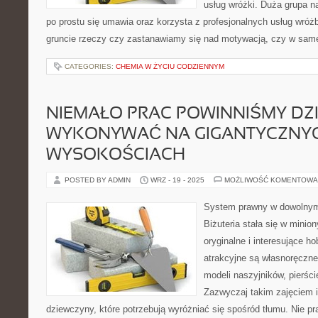
usług wróżki. Duża grupa na
po prostu się umawia oraz korzysta z profesjonalnych usług wróż
gruncie rzeczy czy zastanawiamy się nad motywacją, czy w same
CATEGORIES:
CHEMIA W ŻYCIU CODZIENNYM
NIEMAŁO PRAC POWINNIŚMY DZ
WYKONYWAĆ NA GIGANTYCZNY
WYSOKOŚCIACH
POSTED BY ADMIN
WRZ - 19 - 2025
MOŻLIWOŚĆ KOMENTOWA
System prawny w dowolnym k
Biżuteria stała się w mini
oryginalne i interesujące ho
atrakcyjne są własnoręczn
modeli naszyjników, pierści
Zazwyczaj takim zajęciem i
dziewczyny, które potrzebują wyróżniać się spośród tłumu. Nie p