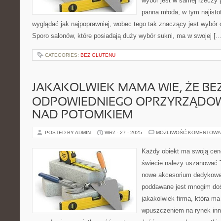
wybór jest w samej rzeczy
panna młoda, w tym najisto
wyglądać jak najpoprawniej, wobec tego tak znaczący jest wybór 
Sporo salonów, które posiadają duży wybór sukni, ma w swojej […
CATEGORIES:
BEZ GLUTENU
JAKAKOLWIEK MAMA WIE, ŻE BE
ODPOWIEDNIEGO OPRZYRZĄDOW
NAD POTOMKIEM
POSTED BY ADMIN
WRZ - 27 - 2025
MOŻLIWOŚĆ KOMENTOWA
Każdy obiekt ma swoją cenę
świecie należy uszanować 
nowe akcesorium dedykowa
poddawane jest mnogim do
jakakolwiek firma, która m
wpuszczeniem na rynek inn