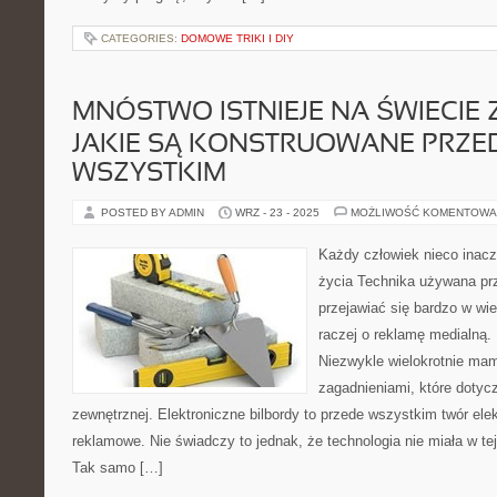
CATEGORIES:
DOMOWE TRIKI I DIY
MNÓSTWO ISTNIEJE NA ŚWIECI
JAKIE SĄ KONSTRUOWANE PRZE
WSZYSTKIM
POSTED BY ADMIN
WRZ - 23 - 2025
MOŻLIWOŚĆ KOMENTOWA
Każdy człowiek nieco inac
życia Technika używana p
przejawiać się bardzo w wi
raczej o reklamę medialną. 
Niezwykle wielokrotnie mam
zagadnieniami, które dotyc
zewnętrznej. Elektroniczne bilbordy to przede wszystkim twór elek
reklamowe. Nie świadczy to jednak, że technologia nie miała w tej
Tak samo […]