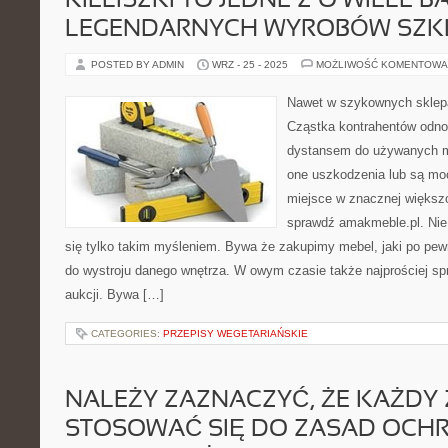
KIELISZKI TO JEDNE Z O WIELE B
LEGENDARNYCH WYROBÓW SZK
POSTED BY ADMIN
WRZ - 25 - 2025
MOŻLIWOŚĆ KOMENTOWA
Nawet w szykownych sklep
Cząstka kontrahentów odno
dystansem do używanych me
one uszkodzenia lub są mo
miejsce w znacznej większ
sprawdź amakmeble.pl. Nie
się tylko takim myśleniem. Bywa że zakupimy mebel, jaki po pew
do wystroju danego wnętrza. W owym czasie także najprościej sp
aukcji. Bywa […]
CATEGORIES:
PRZEPISY WEGETARIAŃSKIE
NALEŻY ZAZNACZYĆ, ŻE KAŻDY 
STOSOWAĆ SIĘ DO ZASAD OCH