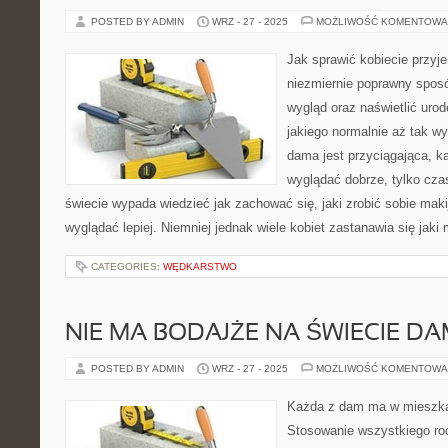
POSTED BY ADMIN
WRZ - 27 - 2025
MOŻLIWOŚĆ KOMENTOWA
Jak sprawić kobiecie przyj
niezmiernie poprawny sposó
wygląd oraz naświetlić uro
jakiego normalnie aż tak wy
dama jest przyciągająca, k
wyglądać dobrze, tylko cza
świecie wypada wiedzieć jak zachować się, jaki zrobić sobie maki
wyglądać lepiej. Niemniej jednak wiele kobiet zastanawia się jaki m
CATEGORIES:
WĘDKARSTWO
NIE MA BODAJŻE NA ŚWIECIE D
POSTED BY ADMIN
WRZ - 27 - 2025
MOŻLIWOŚĆ KOMENTOWA
Każda z dam ma w mieszka
Stosowanie wszystkiego rod