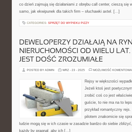
co dzień zajmują się działaniami z obrębu call center, cieszą się
samo, jak ekwipunek dla takich firm – słuchawki axtel. […]
CATEGORIES:
SPRZĘT DO WYPIEKU PIZZY
DEWELOPERZY DZIAŁAJĄ NA RY
NIERUCHOMOŚCI OD WIELU LAT.
JEST DOŚĆ ZROZUMIAŁE
POSTED BY ADMIN
WRZ - 23 - 2025
MOŻLIWOŚĆ KOMENTOWA
Rejsy w większości wypadk
Jeżeli ktoś jest poetyczny
zrobić coś co jest właściw
guście, to nie ma na to lep
przykład romantyczny rejs. 
pilotem znakomicie się spr
ludzie mogą się w ich czasie w zasadzie bardzo do siebie zbliżyć,
każdy by pragnął, aby ich […]