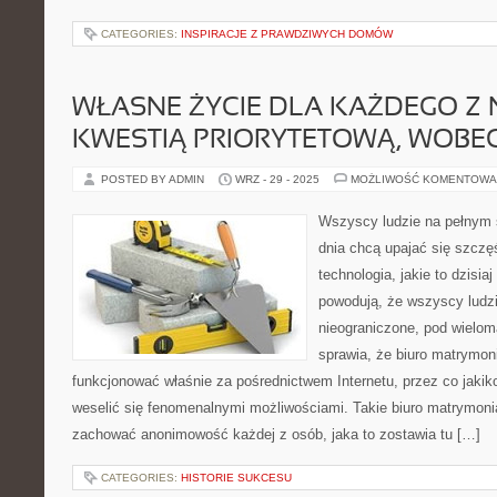
CATEGORIES:
INSPIRACJE Z PRAWDZIWYCH DOMÓW
WŁASNE ŻYCIE DLA KAŻDEGO Z 
KWESTIĄ PRIORYTETOWĄ, WOBE
POSTED BY ADMIN
WRZ - 29 - 2025
MOŻLIWOŚĆ KOMENTOWA
Wszyscy ludzie na pełnym 
dnia chcą upajać się szczę
technologia, jakie to dzisiaj
powodują, że wszyscy ludz
nieograniczone, pod wielom
sprawia, że biuro matrymon
funkcjonować właśnie za pośrednictwem Internetu, przez co jaki
weselić się fenomenalnymi możliwościami. Takie biuro matrymonia
zachować anonimowość każdej z osób, jaka to zostawia tu […]
CATEGORIES:
HISTORIE SUKCESU