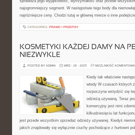
sprawdza jego wyjątkowość, wytrzymałość oraz przede wszystkim 
najogromniejszy segment. W następstwie tego body dla niemowl
najróżniejsze ceny. Chodzi tutaj w głównej mierze o inne podejści
CATEGORIES:
PRAWO I PRZEPISY
KOSMETYKI KAŻDEJ DAMY NA P
NIEZWYKLE
POSTED BY ADMIN
WRZ - 26 - 2025
MOŻLIWOŚĆ KOMENTOWA
Kiedy tak właściwie następu
wtedy W czasach których ż
rozpoczyna wstydzić się te
odzieżą używaną. Teraz jes
komercyjny jest nimi zdom
kilkudziesięciu lat funkcjo
jest przede wszystkim sprzedaż odzieży używanej. Kiedyś niemnie
jakich znajdowały się wyłącznie ciuchy pochodzące z hurtowni pol