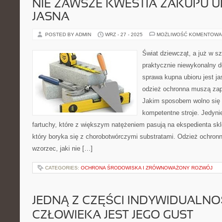
NIE ZAWSZE KWESTIA ZAKUPU U
JASNA
POSTED BY ADMIN
WRZ - 27 - 2025
MOŻLIWOŚĆ KOMENTOWA
Świat dziewcząt, a już w sz
praktycznie niewykonalny 
sprawa kupna ubioru jest ja
odzież ochronna muszą zap
Jakim sposobem wolno się 
kompetentne stroje. Jedyni
fartuchy, które z większym natężeniem pasują na ekspedienta skl
który boryka się z chorobotwórczymi substratami. Odzież ochronn
wzorzec, jaki nie […]
CATEGORIES:
OCHRONA ŚRODOWISKA I ZRÓWNOWAŻONY ROZWÓJ
JEDNĄ Z CZĘŚCI INDYWIDUALNO
CZŁOWIEKA JEST JEGO GUST