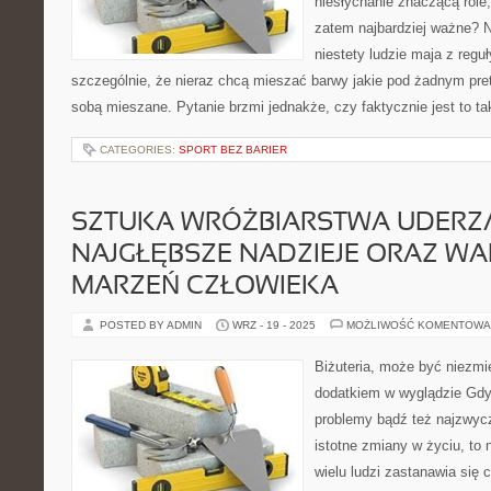
niesłychanie znaczącą role,
zatem najbardziej ważne? Na
niestety ludzie maja z regu
szczególnie, że nieraz chcą mieszać barwy jakie pod żadnym pre
sobą mieszane. Pytanie brzmi jednakże, czy faktycznie jest to t
CATEGORIES:
SPORT BEZ BARIER
SZTUKA WRÓŻBIARSTWA UDERZ
NAJGŁĘBSZE NADZIEJE ORAZ W
MARZEŃ CZŁOWIEKA
POSTED BY ADMIN
WRZ - 19 - 2025
MOŻLIWOŚĆ KOMENTOWA
Biżuteria, może być niezm
dodatkiem w wyglądzie Gdy 
problemy bądź też najzwycz
istotne zmiany w życiu, to
wielu ludzi zastanawia się 