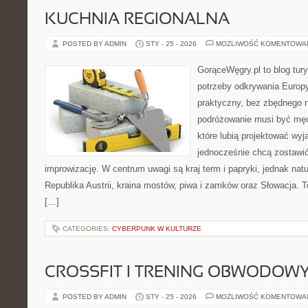
KUCHNIA REGIONALNA
POSTED BY ADMIN
STY - 25 - 2026
MOŻLIWOŚĆ KOMENTOWA
GorąceWęgry.pl to blog tury
potrzeby odkrywania Europ
praktyczny, bez zbędnego n
podróżowanie musi być męc
które lubią projektować wyj
jednocześnie chcą zostawić
improwizację. W centrum uwagi są kraj term i papryki, jednak natur
Republika Austrii, kraina mostów, piwa i zamków oraz Słowacja. To
[…]
CATEGORIES:
CYBERPUNK W KULTURZE
CROSSFIT I TRENING OBWODOW
POSTED BY ADMIN
STY - 25 - 2026
MOŻLIWOŚĆ KOMENTOWA