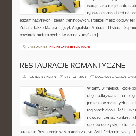
wersji: jako miejsca do rze
typowania zagadnień na p
egzaminacyjnych i zadań treningowych. Poniżej masz gotowy teks
Zobacz także Matura – język Angielski i Matura – Historia. Sqlm
powtórek maturalnych stworzone z myślą o […]
CATEGORIES:
FINANSOWANIE I DOTACJE
RESTAURACJE ROMANTYCZNE
POSTED BY ADMIN
STY - 11 - 2026
MOŻLIWOŚĆ KOMENTOWA
Witamy w miejscu, które po
chęci odkrywania. Ten blog
jedzenia w rodzimych mias
regionach globu. Jeśli lubi
nowości, cenisz konkret i 
sposób soczysty, to trafias
stronie to Restauracje w Miastach vs. Na Wsi i Jedzenie Nocą – L