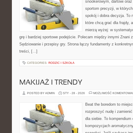
snookerowym, dartowi oraz
sportom precyzji, w których
spokój i dobra decyzja. To 
które chcą grać dla frajdy, a
mierzą wyżej: w systematy
grę i bardziej sportowe podejście. Polecam między innymi Znani z
Sędziowanie i przepisy gry. Strona łączy fundamenty z konkretny
treści, […]
CATEGORIES:
RODZIC I SZKOŁA
MAKIJAŻ I TRENDY
POSTED BY ADMIN
STY - 28 - 2026
MOŻLIWOŚĆ KOMENTOWA
Beat the boredom to miejsc
rozproszyć nudę i zamienić
dla siebie. To kompendium 
kompozycjach aromatycznyc
paznokci. Jeśli szukasz insp