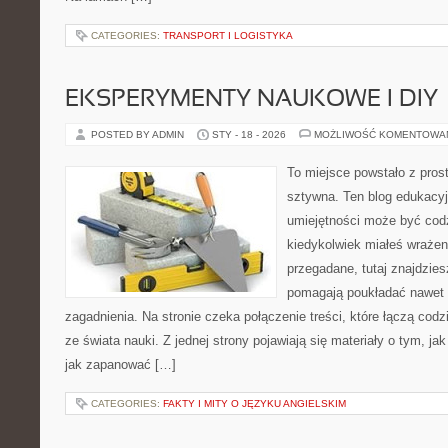
CATEGORIES:
TRANSPORT I LOGISTYKA
EKSPERYMENTY NAUKOWE I DIY
POSTED BY ADMIN
STY - 18 - 2026
MOŻLIWOŚĆ KOMENTOWA
To miejsce powstało z pros
sztywna. Ten blog edukacy
umiejętności może być codzi
kiedykolwiek miałeś wrażen
przegadane, tutaj znajdzies
pomagają poukładać nawet n
zagadnienia. Na stronie czeka połączenie treści, które łączą co
ze świata nauki. Z jednej strony pojawiają się materiały o tym, j
jak zapanować […]
CATEGORIES:
FAKTY I MITY O JĘZYKU ANGIELSKIM