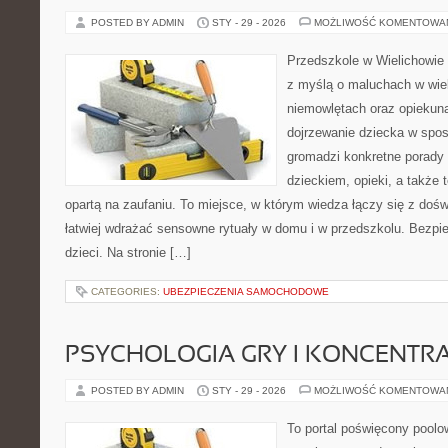
POSTED BY ADMIN
STY - 29 - 2026
MOŻLIWOŚĆ KOMENTOWA
Przedszkole w Wielichowie 
z myślą o maluchach w wie
niemowlętach oraz opiekuna
dojrzewanie dziecka w spo
gromadzi konkretne porady
dzieckiem, opieki, a także 
opartą na zaufaniu. To miejsce, w którym wiedza łączy się z do
łatwiej wdrażać sensowne rytuały w domu i w przedszkolu. Bezpi
dzieci. Na stronie […]
CATEGORIES:
UBEZPIECZENIA SAMOCHODOWE
PSYCHOLOGIA GRY I KONCENTR
POSTED BY ADMIN
STY - 29 - 2026
MOŻLIWOŚĆ KOMENTOWA
To portal poświęcony poolo