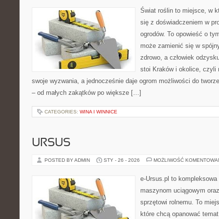
Świat roślin to miejsce, w k
się z doświadczeniem w proj
ogrodów. To opowieść o ty
może zamienić się w spójny
zdrowo, a człowiek odzysku
stoi Kraków i okolice, czyli
swoje wyzwania, a jednocześnie daje ogrom możliwości do tworz
– od małych zakątków po większe […]
CATEGORIES:
WINA I WINNICE
URSUS
POSTED BY ADMIN
STY - 26 - 2026
MOŻLIWOŚĆ KOMENTOWA
e-Ursus.pl to kompleksowa
maszynom uciągowym oraz 
sprzętowi rolnemu. To miej
które chcą opanować temat