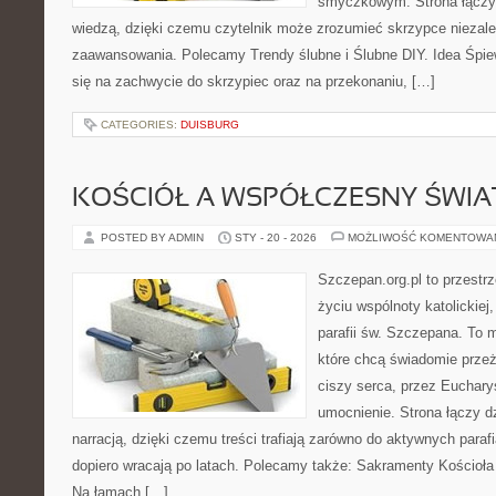
smyczkowym. Strona łączy 
wiedzą, dzięki czemu czytelnik może zrozumieć skrzypce niezal
zaawansowania. Polecamy Trendy ślubne i Ślubne DIY. Idea Śpie
się na zachwycie do skrzypiec oraz na przekonaniu, […]
CATEGORIES:
DUISBURG
KOŚCIÓŁ A WSPÓŁCZESNY ŚWIA
POSTED BY ADMIN
STY - 20 - 2026
MOŻLIWOŚĆ KOMENTOWA
Szczepan.org.pl to przestr
życiu wspólnoty katolickiej
parafii św. Szczepana. To m
które chcą świadomie prze
ciszy serca, przez Euchary
umocnienie. Strona łączy d
narracją, dzięki czemu treści trafiają zarówno do aktywnych parafia
dopiero wracają po latach. Polecamy także: Sakramenty Kościoła i 
Na łamach […]