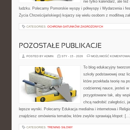
nie tylko kalendarz, ale też
ludzku. Polecamy Pomorskie wyspy i półwyspy i Wydarzenia i fe
Życia Chrześcijańskiego) kojarzy się wielu osobom z modlitwą z
CATEGORIES:
OCHRONA GATUNKÓW ZAGROŻONYCH
POZOSTAŁE PUBLIKACJE
POSTED BY ADMIN
STY - 15 - 2026
MOŻLIWOŚĆ KOMENTOWA
To blog edukacyjny tworzon
szkoły podstawowej oraz li
które przekłada teorię na p
codziennej nauce, jesteś w
przygotowane tak, aby wspi
chcą nadrobić zaległości, ja
lepsze wyniki. Polecamy Edukacja medialna i internetowa i Religia
znajdziesz omówienia tematów, które zwykle sprawiają kłopot: […
CATEGORIES:
TRENING SIŁOWY