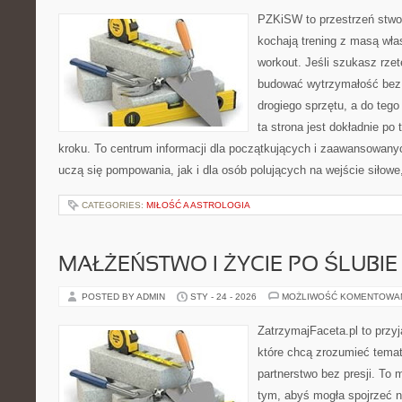
PZKiSW to przestrzeń stwor
kochają trening z masą włas
workout. Jeśli szukasz rzet
budować wytrzymałość bez 
drogiego sprzętu, a do teg
ta strona jest dokładnie po 
kroku. To centrum informacji dla początkujących i zaawansowanych
uczą się pompowania, jak i dla osób polujących na wejście siłowe
CATEGORIES:
MIŁOŚĆ A ASTROLOGIA
MAŁŻEŃSTWO I ŻYCIE PO ŚLUBIE
POSTED BY ADMIN
STY - 24 - 2026
MOŻLIWOŚĆ KOMENTOWA
ZatrzymajFaceta.pl to przyj
które chcą zrozumieć temat
partnerstwo bez presji. To 
tym, abyś mogła spojrzeć 