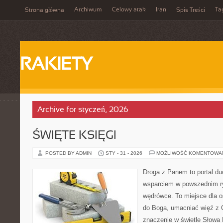
Archiwum
Celowy atak
Iran
Ta
Strona główna
Spis Treści
RAKIETY
Archive for styczeń, 2026
ŚWIĘTE KSIĘGI
POSTED BY ADMIN
STY - 31 - 2026
MOŻLIWOŚĆ KOMENTOWA
Droga z Panem to portal d
wsparciem w powszednim r
wędrówce. To miejsce dla os
do Boga, umacniać więź z 
znaczenie w świetle Słowa 