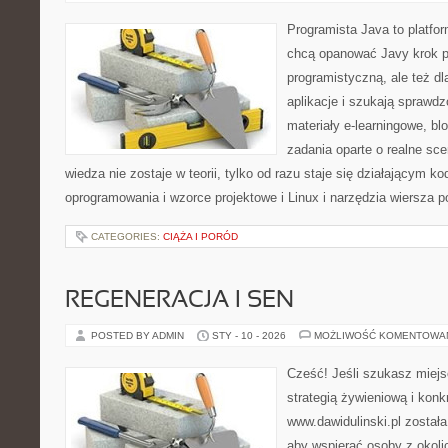
Programista Java to platfo
chcą opanować Javy krok po
programistyczną, ale też dl
aplikacje i szukają spraw
materiały e-learningowe, bl
zadania oparte o realne sce
wiedza nie zostaje w teorii, tylko od razu staje się działającym 
oprogramowania i wzorce projektowe i Linux i narzędzia wiersza 
CATEGORIES:
CIĄŻA I PORÓD
REGENERACJA I SEN
POSTED BY ADMIN
STY - 10 - 2026
MOŻLIWOŚĆ KOMENTOWA
Cześć! Jeśli szukasz miejs
strategią żywieniową i kon
www.dawidulinski.pl została
aby wspierać osoby z okolic