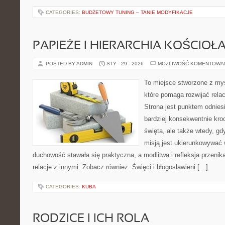
CATEGORIES:
BUDŻETOWY TUNING – TANIE MODYFIKACJE
PAPIEŻE I HIERARCHIA KOŚCIOŁ
POSTED BY ADMIN
STY - 29 - 2026
MOŻLIWOŚĆ KOMENTOWA
To miejsce stworzone z my
które pomaga rozwijać rela
Strona jest punktem odniesi
bardziej konsekwentnie kroc
święta, ale także wtedy, gd
misją jest ukierunkowywać 
duchowość stawała się praktyczna, a modlitwa i refleksja przenik
relacje z innymi. Zobacz również: Święci i błogosławieni […]
CATEGORIES:
KUBA
RODZICE I ICH ROLA