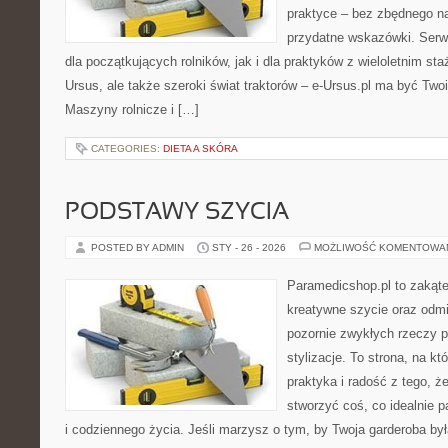
praktyce – bez zbędnego na
przydatne wskazówki. Serw
dla początkujących rolników, jak i dla praktyków z wieloletnim sta
Ursus, ale także szeroki świat traktorów – e-Ursus.pl ma być T
Maszyny rolnicze i […]
CATEGORIES:
DIETA A SKÓRA
PODSTAWY SZYCIA
POSTED BY ADMIN
STY - 26 - 2026
MOŻLIWOŚĆ KOMENTOWA
Paramedicshop.pl to zakąte
kreatywne szycie oraz odmi
pozornie zwykłych rzeczy 
stylizacje. To strona, na kt
praktyka i radość z tego, 
stworzyć coś, co idealnie p
i codziennego życia. Jeśli marzysz o tym, by Twoja garderoba by