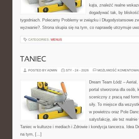
kąta, znaleźć realne wskaz
dogadywać tak, by bliskość 
tygodniach. Polecamy Problemy w związku i Długodystansowe zw
wyzwanie?. Strona skupia się na tym, co naprawdę utrzymuje uwag
CATEGORIES:
WENUS
TANIEC
POSTED BY ADMIN
STY - 24 - 2026
MOŻLIWOŚĆ KOMENTOWA
Dream Team Łódź – Aerial, 
portal stworzona dla osób, 
sceniczny z pracą nad formą
siły. To miejsce dla wszystk
w powietrzu oraz Pole Dance
satysfakcję, ale też realni
Taniec w kulturze i mediach i Zdrowie i kondycja tancerza. Idea 
na tym, […]