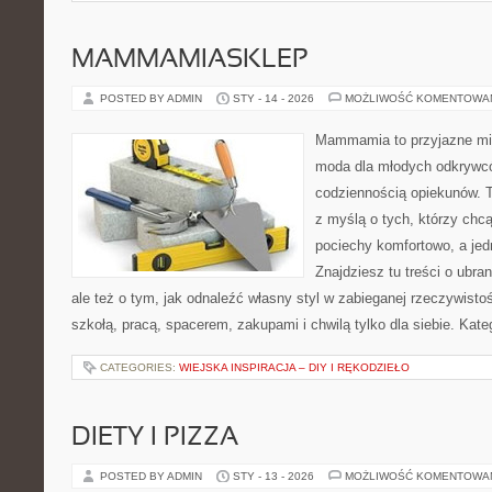
MAMMAMIASKLEP
POSTED BY ADMIN
STY - 14 - 2026
MOŻLIWOŚĆ KOMENTOWA
Mammamia to przyjazne mie
moda dla młodych odkrywcó
codziennością opiekunów. T
z myślą o tych, którzy chcą
pociechy komfortowo, a jed
Znajdziesz tu treści o ubra
ale też o tym, jak odnaleźć własny styl w zabieganej rzeczywist
szkołą, pracą, spacerem, zakupami i chwilą tylko dla siebie. Kat
CATEGORIES:
WIEJSKA INSPIRACJA – DIY I RĘKODZIEŁO
DIETY I PIZZA
POSTED BY ADMIN
STY - 13 - 2026
MOŻLIWOŚĆ KOMENTOWA