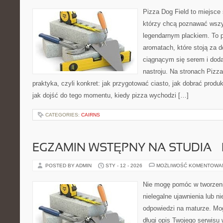
Pizza Dog Field to miejsce 
którzy chcą poznawać wszy
legendarnym plackiem. To po
aromatach, które stoją za 
ciągnącym się serem i do
nastroju. Na stronach Pizza
praktyka, czyli konkret: jak przygotować ciasto, jak dobrać produk
jak dojść do tego momentu, kiedy pizza wychodzi […]
CATEGORIES:
CAIRNS
EGZAMIN WSTĘPNY NA STUDIA –
POSTED BY ADMIN
STY - 12 - 2026
MOŻLIWOŚĆ KOMENTOWA
Nie mogę pomóc w tworzeniu
nielegalne ujawnienia lub 
odpowiedzi na maturze. Mo
długi opis Twojego serwisu 