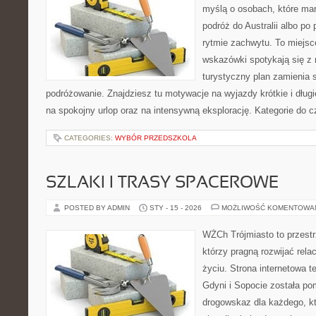
myślą o osobach, które mar
podróż do Australii albo po
rytmie zachwytu. To miejsc
wskazówki spotykają się z r
turystyczny plan zamienia
podróżowanie. Znajdziesz tu motywacje na wyjazdy krótkie i dłu
na spokojny urlop oraz na intensywną eksplorację. Kategorie do c
CATEGORIES:
WYBÓR PRZEDSZKOLA
SZLAKI I TRASY SPACEROWE
POSTED BY ADMIN
STY - 15 - 2026
MOŻLIWOŚĆ KOMENTOWA
WŻCh Trójmiasto to przestrz
którzy pragną rozwijać rel
życiu. Strona internetowa 
Gdyni i Sopocie została po
drogowskaz dla każdego, k