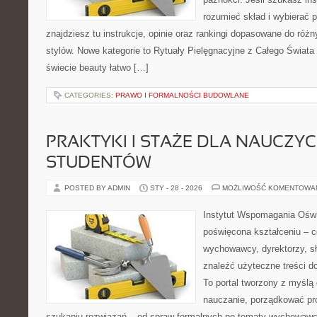
rozumieć skład i wybierać p
znajdziesz tu instrukcje, opinie oraz rankingi dopasowane do różn
stylów. Nowe kategorie to Rytuały Pielęgnacyjne z Całego Świata
świecie beauty łatwo […]
CATEGORIES:
PRAWO I FORMALNOŚCI BUDOWLANE
PRAKTYKI I STAŻE DLA NAUCZYCIE
STUDENTÓW
POSTED BY ADMIN
STY - 28 - 2026
MOŻLIWOŚĆ KOMENTOWA
Instytut Wspomagania Oświ
poświęcona kształceniu – 
wychowawcy, dyrektorzy, s
znaleźć użyteczne treści d
To portal tworzony z myślą 
nauczanie, porządkować p
szukaniu rozwiązań – od spraw formalnych po tematy wychowawcz