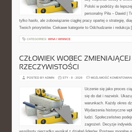
Polski w podróży do lepszej
personalny Piła – Dawid | Tre
tylko hasło, ale zobowiązanie ciągłej pracy opartej o strategię, di
Twoich priorytetów. Ciekawe kategorie to Odchudzanie i redukcja 
CATEGORIES:
WINA I WINNICE
CZŁOWIEK WOBEC ZMIENIAJĄCEJ 
RZECZYWISTOŚCI
POSTED BY ADMIN
STY - 9 - 2026
MOŻLIWOŚĆ KOMENTOWAN
Uczenie się jako proces cią
się do dat i nazwisk. Ukazu
warunkach. Każdy okres dzi
Wydarzenia historyczne wp
ludzi. Społeczeństwo podej
zagrożeń. Decyzje indywidua
wspólnoty nierzadko wynikał z działań liderów. Postawy moralne 