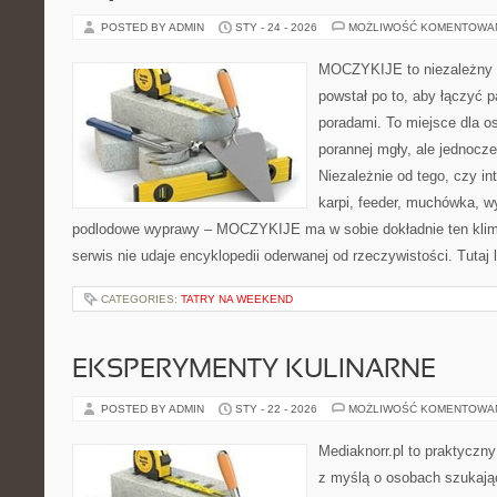
POSTED BY ADMIN
STY - 24 - 2026
MOŻLIWOŚĆ KOMENTOWA
MOCZYKIJE to niezależny s
powstał po to, aby łączyć 
poradami. To miejsce dla o
porannej mgły, ale jednocze
Niezależnie od tego, czy in
karpi, feeder, muchówka, 
podlodowe wyprawy – MOCZYKIJE ma w sobie dokładnie ten klima
serwis nie udaje encyklopedii oderwanej od rzeczywistości. Tutaj 
CATEGORIES:
TATRY NA WEEKEND
EKSPERYMENTY KULINARNE
POSTED BY ADMIN
STY - 22 - 2026
MOŻLIWOŚĆ KOMENTOWA
Mediaknorr.pl to praktyczny
z myślą o osobach szukają