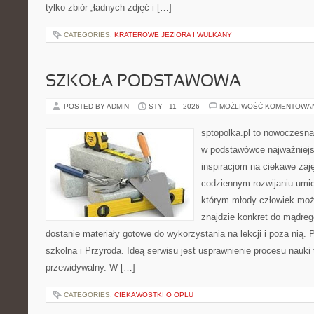
tylko zbiór „ładnych zdjęć i […]
CATEGORIES:
KRATEROWE JEZIORA I WULKANY
SZKOŁA PODSTAWOWA
POSTED BY ADMIN
STY - 11 - 2026
MOŻLIWOŚĆ KOMENTOWA
sptopolka.pl to nowoczesna
w podstawówce najważniejsz
inspiracjom na ciekawe zaj
codziennym rozwijaniu umie
którym młody człowiek moż
znajdzie konkret do mądre
dostanie materiały gotowe do wykorzystania na lekcji i poza nią.
szkolna i Przyroda. Ideą serwisu jest usprawnienie procesu nauki 
przewidywalny. W […]
CATEGORIES:
CIEKAWOSTKI O OPLU