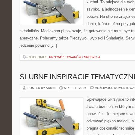
kuchni. To miejsce dla tyc
szybko, a jednocześnie ce
potraw. Na stronie znajdzie
dania, które można przygo
składników. Mediaknorr.pl pokazuje, że gotowanie nie musi być tr
apetyczne. Polecamy także Pieczywo i wypieki i Śniadania. Serwis
jedzenie powinno […]
CATEGORIES:
PRZEWÓZ TOWARÓW I SPEDYCJA
ŚLUBNE INSPIRACJE TEMATYCZN
POSTED BY ADMIN
STY - 21 - 2026
MOŻLIWOŚĆ KOMENTOWA
Śpiewające Skrzypce to int
światu brzmień, w którym s
opowieści. To miejsce stwo
odkrywać piękno melodii, a 
pragną doskonalić technikę