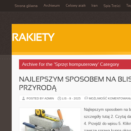
Archiwum
Celowy atak
Iran
Ta
Strona główna
Spis Treści
RAKIETY
Archive for the ‘Sprzęt komputerowy’ Category
NAJLEPSZYM SPOSOBEM NA BLI
PRZYRODĄ
POSTED BY ADMIN
LIS - 9 - 2025
MOŻLIWOŚĆ KOMENTOWAN
Najlepszym sposobem na bl
szczegóły tutaj 2. Czytaj d
4. Przejdź do wpisu 5. Klik
zawsze sprawa kupna okryci