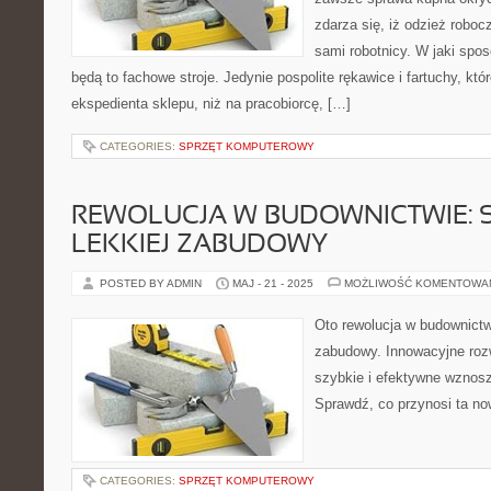
zdarza się, iż odzież robo
sami robotnicy. W jaki spo
będą to fachowe stroje. Jedynie pospolite rękawice i fartuchy, któ
ekspedienta sklepu, niż na pracobiorcę, […]
CATEGORIES:
SPRZĘT KOMPUTEROWY
REWOLUCJA W BUDOWNICTWIE: 
LEKKIEJ ZABUDOWY
POSTED BY ADMIN
MAJ - 21 - 2025
MOŻLIWOŚĆ KOMENTOWA
Oto rewolucja w budownictw
zabudowy. Innowacyjne roz
szybkie i efektywne wznosze
Sprawdź, co przynosi ta no
CATEGORIES:
SPRZĘT KOMPUTEROWY