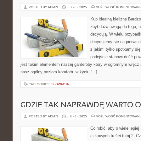
POSTED BY ADMIN
LIS - 8 - 2025
MOŻLIWOŚĆ KOMENTOWAN
Kup idealną bieliznę Bardzo
zbyt dużą uwagą do tego, na
decydują. W wielu przypadk
decydujemy się na pierwsze
z jakimi tylko spotkamy się
podejście stanowi dość pow
jest takim elementem naszej garderoby który w ogromnym wręcz
nasz ogólny poziom komfortu w życiu […]
CATEGORIES:
SŁOWACJA
GDZIE TAK NAPRAWDĘ WARTO 
POSTED BY ADMIN
LIS - 8 - 2025
MOŻLIWOŚĆ KOMENTOWAN
Co robić, aby o wiele lepiej
ciekawych treści tutaj 2. Cz