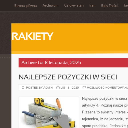
Archiwum
Celowy atak
Iran
Ta
Strona główna
Spis Treści
RAKIETY
Archive for 8 listopada, 2025
NAJLEPSZE POŻYCZKI W SIECI
POSTED BY ADMIN
LIS - 8 - 2025
MOŻLIWOŚĆ KOMENTOWAN
Najlepsze pożyczki w sieci 1
artykuly 4. Poznaj nasze p
Pizzeria to świetny intere
tajemnica, iż na jedzeniu, 
spora przebitka. Jednakże p