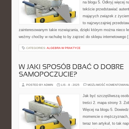
na blogu 5. Odkryj więcej 
tekście przedstawiać auten
mających związek z życiem,
to najzwyczajniej przedsta
zainteresowanym takie rozwiązania, dzięki którym można nieco le
weźmy choćby w rachubę to by zajrzeć do sklepu internetowego 
CATEGORIES:
ALGEBRA W PRAKTYCE
W JAKI SPOSÓB DBAĆ O DOBRE
SAMOPOCZUCIE?
POSTED BY ADMIN
LIS - 8 - 2025
MOŻLIWOŚĆ KOMENTOWAN
Jak być szczęśliwszą osob
treści 2. mapa strony 3. Zo
Więcej na blogu 5. Dowied
momencie o mężczyznach, a
teraz ten artykuł, to tak 