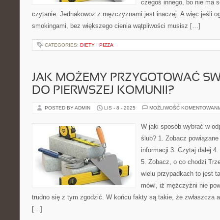
czegoś innego, bo nie ma 
czytanie. Jednakowoż z mężczyznami jest inaczej. A więc jeśli o
smokingami, bez większego cienia wątpliwości musisz […]
CATEGORIES:
DIETY I PIZZA
JAK MOŻEMY PRZYGOTOWAĆ SW
DO PIERWSZEJ KOMUNII?
POSTED BY ADMIN
LIS - 8 - 2025
MOŻLIWOŚĆ KOMENTOWAN
W jaki sposób wybrać w odp
ślub? 1. Zobacz powiązane 
informacji 3. Czytaj dalej 
5. Zobacz, o co chodzi Trz
wielu przypadkach to jest ta
mówi, iż mężczyźni nie powi
trudno się z tym zgodzić. W końcu fakty są takie, że zwłaszcza 
[…]