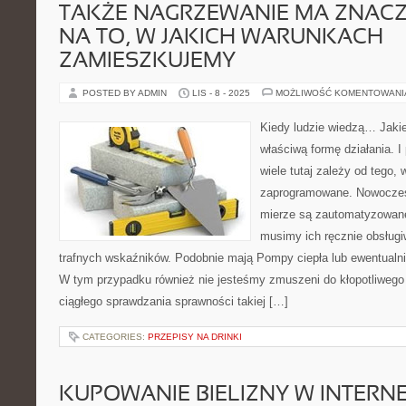
TAKŻE NAGRZEWANIE MA ZNAC
NA TO, W JAKICH WARUNKACH
ZAMIESZKUJEMY
POSTED BY ADMIN
LIS - 8 - 2025
MOŻLIWOŚĆ KOMENTOWAN
Kiedy ludzie wiedzą… Jaki
właściwą formę działania. 
wiele tutaj zależy od tego,
zaprogramowane. Nowoczes
mierze są zautomatyzowane
musimy ich ręcznie obsług
trafnych wskaźników. Podobnie mają Pompy ciepła lub ewentualni
W tym przypadku również nie jesteśmy zmuszeni do kłopotliwego
ciągłego sprawdzania sprawności takiej […]
CATEGORIES:
PRZEPISY NA DRINKI
KUPOWANIE BIELIZNY W INTERNE