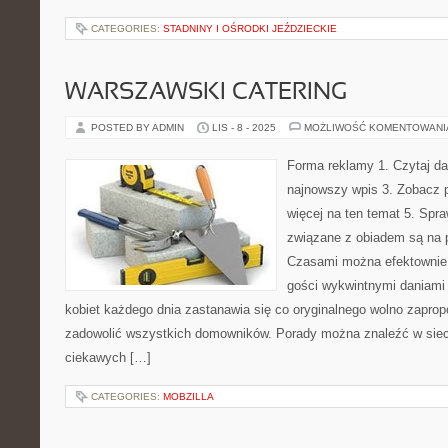
CATEGORIES:
STADNINY I OŚRODKI JEŹDZIECKIE
WARSZAWSKI CATERING
POSTED BY ADMIN
LIS - 8 - 2025
MOŻLIWOŚĆ KOMENTOWAN
Forma reklamy 1. Czytaj da
najnowszy wpis 3. Zobacz p
więcej na ten temat 5. Spra
związane z obiadem są na p
Czasami można efektownie d
gości wykwintnymi daniami
kobiet każdego dnia zastanawia się co oryginalnego wolno zapro
zadowolić wszystkich domowników. Porady można znaleźć w sieci,
ciekawych […]
CATEGORIES:
MOBZILLA