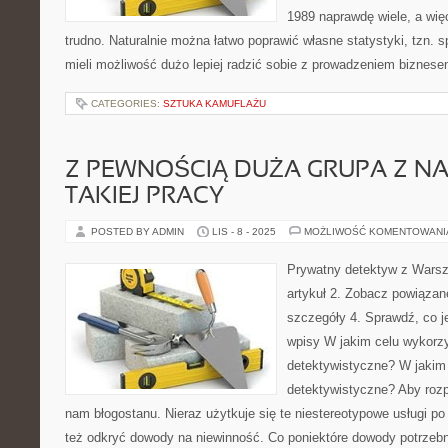
1989 naprawdę wiele, a wię
trudno. Naturalnie można łatwo poprawić własne statystyki, tzn
mieli możliwość dużo lepiej radzić sobie z prowadzeniem biznes
CATEGORIES:
SZTUKA KAMUFLAŻU
Z PEWNOŚCIĄ DUŻA GRUPA Z N
TAKIEJ PRACY
POSTED BY ADMIN
LIS - 8 - 2025
MOŻLIWOŚĆ KOMENTOWAN
Prywatny detektyw z Warsz
artykuł 2. Zobacz powiązan
szczegóły 4. Sprawdź, co j
wpisy W jakim celu wykorzy
detektywistyczne? W jakim 
detektywistyczne? Aby rozpl
nam błogostanu. Nieraz użytkuje się te niestereotypowe usługi p
też odkryć dowody na niewinność. Co poniektóre dowody potrzebn