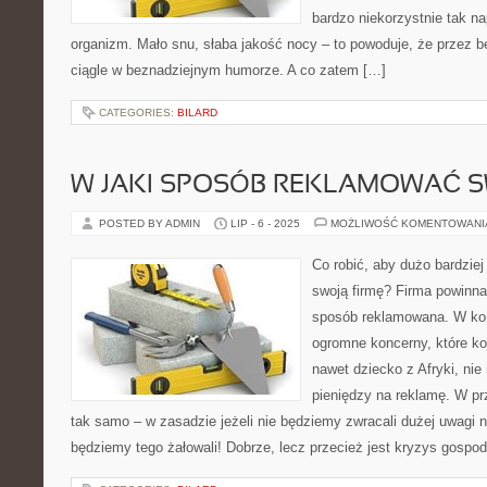
bardzo niekorzystnie tak n
organizm. Mało snu, słaba jakość nocy – to powoduje, że przez 
ciągle w beznadziejnym humorze. A co zatem […]
CATEGORIES:
BILARD
W JAKI SPOSÓB REKLAMOWAĆ S
POSTED BY ADMIN
LIP - 6 - 2025
MOŻLIWOŚĆ KOMENTOWAN
Co robić, aby dużo bardzie
swoją firmę? Firma powinna
sposób reklamowana. W koń
ogromne koncerny, które ko
nawet dziecko z Afryki, ni
pieniędzy na reklamę. W prz
tak samo – w zasadzie jeżeli nie będziemy zwracali dużej uwagi 
będziemy tego żałowali! Dobrze, lecz przecież jest kryzys gospod