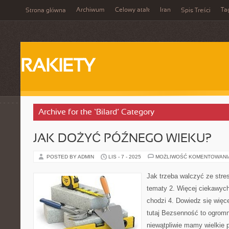
Archiwum
Celowy atak
Iran
Ta
Strona główna
Spis Treści
RAKIETY
Archive for the ‘Bilard’ Category
JAK DOŻYĆ PÓŹNEGO WIEKU?
POSTED BY ADMIN
LIS - 7 - 2025
MOŻLIWOŚĆ KOMENTOWAN
Jak trzeba walczyć ze str
tematy 2. Więcej ciekawych 
chodzi 4. Dowiedz się więce
tutaj Bezsenność to ogrom
niewątpliwie mamy wielkie 