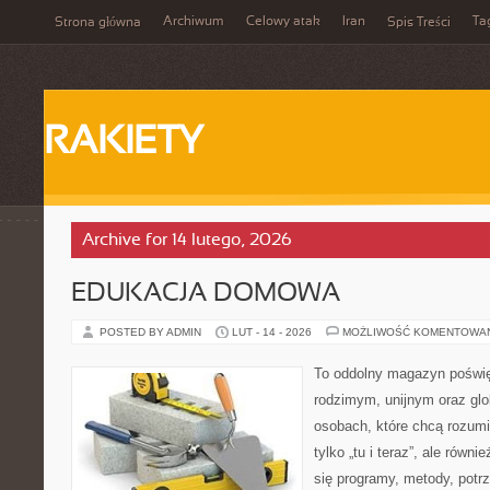
Archiwum
Celowy atak
Iran
Ta
Strona główna
Spis Treści
RAKIETY
Archive for 14 lutego, 2026
EDUKACJA DOMOWA
POSTED BY ADMIN
LUT - 14 - 2026
MOŻLIWOŚĆ KOMENTOWA
To oddolny magazyn poświę
rodzimym, unijnym oraz gl
osobach, które chcą rozumie
tylko „tu i teraz”, ale równ
się programy, metody, potr