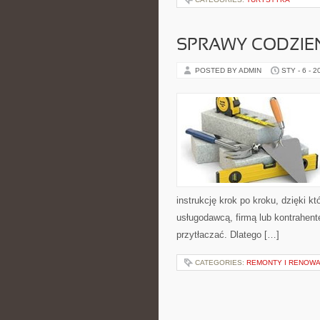
SPRAWY CODZIE
POSTED BY ADMIN
STY - 6 - 2
instrukcję krok po kroku, dzięki 
usługodawcą, firmą lub kontrahente
przytłaczać. Dlatego […]
CATEGORIES:
REMONTY I RENOW