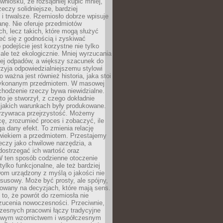
wniosku, że rozsądniej kupić mniej,
zeczy solidniejsze, bardziej
i trwalsze. Rzemiosło dobrze wpisuje
anę. Nie oferuje przedmiotów
h, lecz takich, które mogą służyć
zeć się z godnością i zyskiwać
 podejście jest korzystne nie tylko
 ale też ekologicznie. Mniej wyrzucania
ej odpadów, a większy szacunek do
rzyja odpowiedzialniejszemu stylowi
o ważna jest również historia, jaka stoi
wykonanym przedmiotem. W masowej
chodzenie rzeczy bywa niewidzialne.
to je stworzył, z czego dokładnie
 jakich warunkach były produkowane.
rzywraca przejrzystość. Możemy
ę, zrozumieć proces i zobaczyć, ile
 dany efekt. To zmienia relację
wiekiem a przedmiotem. Przestajemy
eczy jako chwilowe narzędzia, a
ostrzegać ich wartość oraz
W ten sposób codzienne otoczenie
 tylko funkcjonalne, ale też bardziej
om urządzony z myślą o jakości nie
susowy. Może być prosty, ale spójny,
dowany na decyzjach, które mają sens.
 to, że powrót do rzemiosła nie
zucenia nowoczesności. Przeciwnie,
zesnych pracowni łączy tradycyjne
nowym wzornictwem i współczesnym