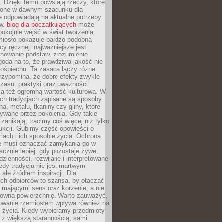
. Dzięki temu powstają rzeczy, które
ione w dawnym szacunku dla
le odpowiadają na aktualne potrzeby
ów.
blog dla początkujących
może
pokojnie wejść w świat tworzenia
emiosło pokazuje bardzo podobną
cy ręcznej: najważniejsze jest
anowanie podstaw, zrozumienie
zgoda na to, że prawdziwa jakość nie
pośpiechu. Ta zasada łączy różne
przypomina, że dobre efekty zwykle
czasu, praktyki oraz uważności.
a też ogromną wartość kulturową. W
ych tradycjach zapisane są sposoby
na, metalu, tkaniny czy gliny, które
ywane przez pokolenia. Gdy takie
 zanikają, tracimy coś więcej niż tylko
ukcji. Gubimy część opowieści o
ziach i ich sposobie życia. Ochrona
ie musi oznaczać zamykania go w
cznie lepiej, gdy pozostaje żywe,
zienności, rozwijane i interpretowane
dy tradycja nie jest martwym
ale źródłem inspiracji. Dla
ch odbiorców to szansa, by otaczać
 mającymi sens oraz korzenie, a nie
ktowną powierzchnię. Warto zauważyć,
sowanie rzemiosłem wpływa również na
 życia. Kiedy wybieramy przedmioty
z większą starannością, sami