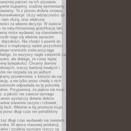
ważniej patrzeć na ich używanie.
sywnie kupujemy, rzadziej wymieniamy,
rawiamy. To z pozoru drobna zmiana,
 konsekwencje. Uczy wdzięczności za
e nam służą, oraz większej
ności za własne decyzje. W świecie
na natychmiastową gratyfikację taki
enia może wydawać się staroświecki,
u osób staje się właśnie wyrazem
dojrzałości. Nie chodzi o powrót do
 lecz o mądrzejszy wybór przyszłości.
atego rzemiosło znów przyciąga
latego, że wszyscy nagle zatęsknili za
ami, ale dlatego, że coraz lepiej
enę bylejakości. Chcemy domów
wdziwych, rzeczy bardziej trwałych i
tóre nie rozpada się po jednym
ukamy przedmiotów, z którymi da się
ację, a nie tylko przez chwilę z nich
Rzemiosło odpowiada na tę potrzebę
afnie. Przypomina, że piękno nie musi
we, a jakość nie zawsze wymaga
zasem wystarczy drewno dobrze
kanina starannie uszyta i człowiek,
ój fach. Właśnie w tej prostocie kryje
rej przez długi czas nie potrafiliśmy
rzez długi czas wydawało się światem,
 znika. W epoce masowej produkcji,
iałów i szybkiej wymiany rzeczy na