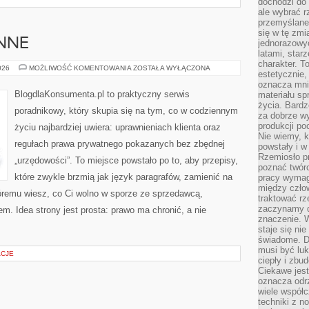
dochodzi do 
ale wybrać r
przemyślane 
się w tę zmi
NNE
jednorazowyc
latami, star
charakter. To
SPRAWY
026
MOŻLIWOŚĆ KOMENTOWANIA
ZOSTAŁA WYŁĄCZONA
estetycznie,
CODZIENNE
oznacza mni
BlogdlaKonsumenta.pl to praktyczny serwis
materiału sp
życia. Bardz
poradnikowy, który skupia się na tym, co w codziennym
za dobrze 
produkcji po
życiu najbardziej uwiera: uprawnieniach klienta oraz
Nie wiemy, k
regułach prawa prywatnego pokazanych bez zbędnej
powstały i w
Rzemiosło p
„urzędowości”. To miejsce powstało po to, aby przepisy,
poznać twórc
które zwykle brzmią jak język paragrafów, zamienić na
pracy wymaga
między czło
któremu wiesz, co Ci wolno w sporze ze sprzedawcą,
traktować rz
zaczynamy d
m. Idea strony jest prosta: prawo ma chronić, a nie
znaczenie. 
staje się nie
świadome. D
musi być luk
ACJE
ciepły i zbu
Ciekawe jest
oznacza odr
wiele współc
techniki z 