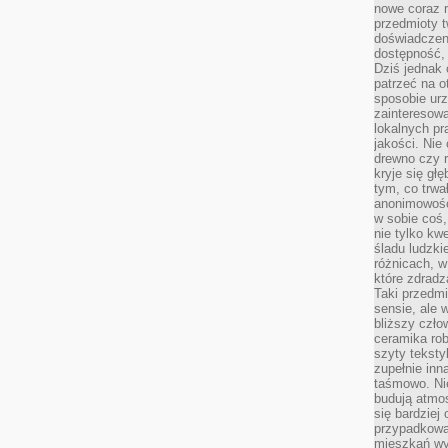
nowe coraz 
przedmioty t
doświadczen
dostępność, 
Dziś jednak 
patrzeć na o
sposobie ur
zainteresowa
lokalnych p
jakości. Nie
drewno czy 
kryje się gł
tym, co trwa
anonimowośc
w sobie coś,
nie tylko kwe
śladu ludzki
różnicach, w
które zdradz
Taki przedmi
sensie, ale 
bliższy czło
ceramika rob
szyty teksty
zupełnie inn
taśmowo. Ni
budują atmos
się bardziej
przypadkowa.
mieszkań wyg