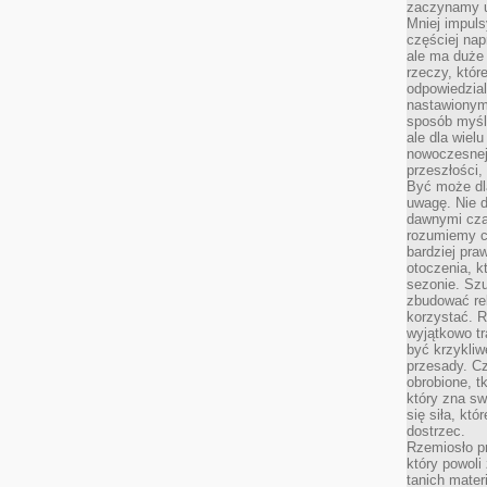
zaczynamy u
Mniej impul
częściej nap
ale ma duże
rzeczy, któr
odpowiedzial
nastawionym 
sposób myśl
ale dla wiel
nowoczesnej 
przeszłości,
Być może dl
uwagę. Nie d
dawnymi czas
rozumiemy c
bardziej pra
otoczenia, k
sezonie. Sz
zbudować rel
korzystać. 
wyjątkowo tr
być krzykli
przesady. C
obrobione, t
który zna sw
się siła, któ
dostrzec.
Rzemiosło p
który powoli
tanich mater