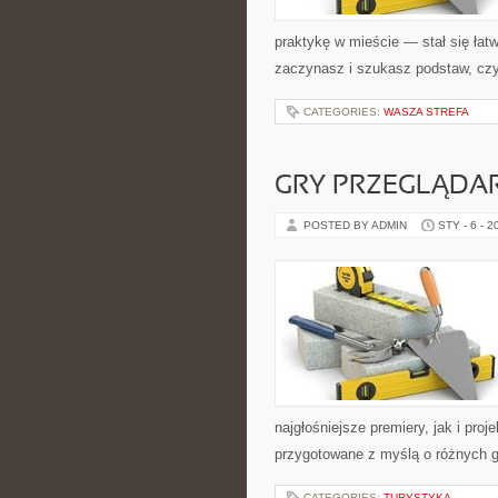
praktykę w mieście — stał się łatw
zaczynasz i szukasz podstaw, czy
CATEGORIES:
WASZA STREFA
GRY PRZEGLĄD
POSTED BY ADMIN
STY - 6 - 2
najgłośniejsze premiery, jak i pro
przygotowane z myślą o różnych gu
CATEGORIES:
TURYSTYKA