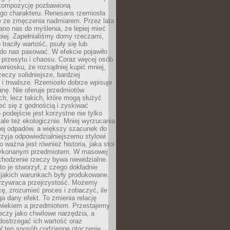
kompozycję pozbawioną
ego charakteru. Renesans rzemiosła
e ze zmęczenia nadmiarem. Przez lata
no nas do myślenia, że lepiej mieć
epiej. Zapełnialiśmy domy rzeczami,
traciły wartość, psuły się lub
do nas pasować. W efekcie pojawiło
 przesytu i chaosu. Coraz więcej osób
wniosku, że rozsądniej kupić mniej,
zeczy solidniejsze, bardziej
i trwalsze. Rzemiosło dobrze wpisuje
anę. Nie oferuje przedmiotów
h, lecz takich, które mogą służyć
zeć się z godnością i zyskiwać
 podejście jest korzystne nie tylko
 ale też ekologicznie. Mniej wyrzucania
ej odpadów, a większy szacunek do
rzyja odpowiedzialniejszemu stylowi
o ważna jest również historia, jaka stoi
wykonanym przedmiotem. W masowej
chodzenie rzeczy bywa niewidzialne.
to je stworzył, z czego dokładnie
 jakich warunkach były produkowane.
rzywraca przejrzystość. Możemy
ę, zrozumieć proces i zobaczyć, ile
 dany efekt. To zmienia relację
wiekiem a przedmiotem. Przestajemy
eczy jako chwilowe narzędzia, a
ostrzegać ich wartość oraz
W ten sposób codzienne otoczenie