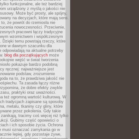
 tylko funkcjonalne, ale też bardziej
om urządzony z myślą o jakości nie
susowy. Może być prosty, ale spójny,
dowany na decyzjach, które mają sens.
 to, że powrót do rzemiosła nie
zucenia nowoczesności. Przeciwnie,
zesnych pracowni łączy tradycyjne
nowym wzornictwem i współczesnym
. Dzięki temu powstają rzeczy, które
ione w dawnym szacunku dla
le odpowiadają na aktualne potrzeby
ów.
blog dla początkujących
może
pokojnie wejść w świat tworzenia
emiosło pokazuje bardzo podobną
cy ręcznej: najważniejsze jest
anowanie podstaw, zrozumienie
zgoda na to, że prawdziwa jakość nie
pośpiechu. Ta zasada łączy różne
przypomina, że dobre efekty zwykle
czasu, praktyki oraz uważności.
a też ogromną wartość kulturową. W
ych tradycjach zapisane są sposoby
na, metalu, tkaniny czy gliny, które
ywane przez pokolenia. Gdy takie
 zanikają, tracimy coś więcej niż tylko
ukcji. Gubimy część opowieści o
ziach i ich sposobie życia. Ochrona
ie musi oznaczać zamykania go w
cznie lepiej, gdy pozostaje żywe,
zienności, rozwijane i interpretowane