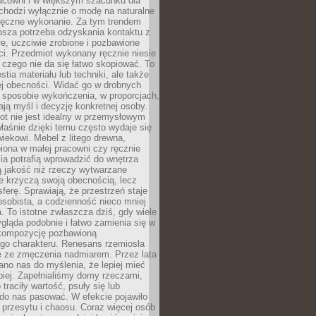
racowni i w większym szacunku dla
 chodzi wyłącznie o modę na naturalne
ręczne wykonanie. Za tym trendem
ębsza potrzeba odzyskania kontaktu z
łe, uczciwie zrobione i pozbawione
i. Przedmiot wykonany ręcznie niesie
 czego nie da się łatwo skopiować. To
stia materiału lub techniki, ale także
ej obecności. Widać go w drobnych
 sposobie wykończenia, w proporcjach,
ają myśl i decyzję konkretnej osoby.
ot nie jest idealny w przemysłowym
właśnie dzięki temu często wydaje się
wiekowi. Mebel z litego drewna,
iona w małej pracowni czy ręcznie
lia potrafią wprowadzić do wnętrza
ą jakość niż rzeczy wytwarzane
e krzyczą swoją obecnością, lecz
ferę. Sprawiają, że przestrzeń staje
 osobista, a codzienność nieco mniej
 To istotne zwłaszcza dziś, gdy wiele
ląda podobnie i łatwo zamienia się w
kompozycję pozbawioną
ego charakteru. Renesans rzemiosła
e ze zmęczenia nadmiarem. Przez lata
no nas do myślenia, że lepiej mieć
epiej. Zapełnialiśmy domy rzeczami,
traciły wartość, psuły się lub
do nas pasować. W efekcie pojawiło
 przesytu i chaosu. Coraz więcej osób