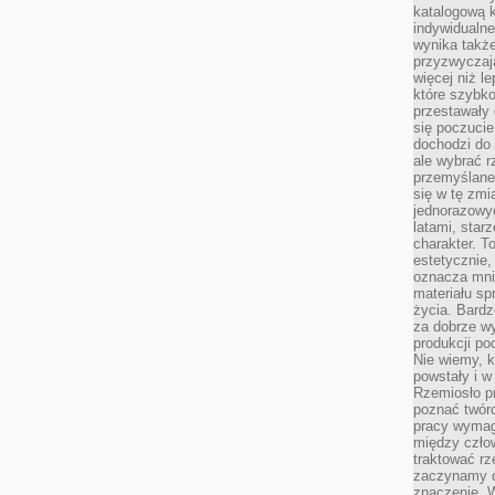
katalogową 
indywidualn
wynika takż
przyzwyczaja
więcej niż l
które szybko 
przestawały 
się poczucie
dochodzi do 
ale wybrać r
przemyślane 
się w tę zmi
jednorazowyc
latami, star
charakter. To
estetycznie,
oznacza mni
materiału sp
życia. Bardz
za dobrze 
produkcji po
Nie wiemy, k
powstały i w
Rzemiosło p
poznać twórc
pracy wymaga
między czło
traktować rz
zaczynamy d
znaczenie. 