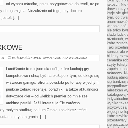
lokalnych p
od wyboru ośrodka, przez przygotowanie do teorii, aż po
jakości. Nie
drewno czy 
y do ogarnięcia. Niezależnie od tego, czy dopiero
kryje się gł
tym, co trwa
 jesteś […]
anonimowośc
w sobie coś,
nie tylko kwe
śladu ludzki
różnicach, w
które zdradz
ARKOWE
Taki przedmi
sensie, ale 
bliższy czło
GRY
026
MOŻLIWOŚĆ KOMENTOWANIA
ZOSTAŁA WYŁĄCZONA
ceramika rob
PRZEGLĄDARKOWE
szyty teksty
LumiGranie to miejsce dla osób, które kochają gry
zupełnie inn
taśmowo. Ni
komputerowe i chcą być na bieżąco z tym, co dzieje się
budują atmos
się bardziej
w świecie gamigu. Strona powstała po to, aby w jednym
przypadkowa.
punkcie zebrać recenzje, poradniki, a także aktualności
mieszkań wyg
katalogową 
dotyczące gier – od wielkich premier po mniejsze,
indywidualn
ambitne perełki. Jeśli interesują Cię zarówno
wynika takż
przyzwyczaja
jekty małych studiów, na LumiGranie znajdziesz treści
więcej niż l
które szybko 
stach i stylach grania. […]
przestawały 
się poczucie