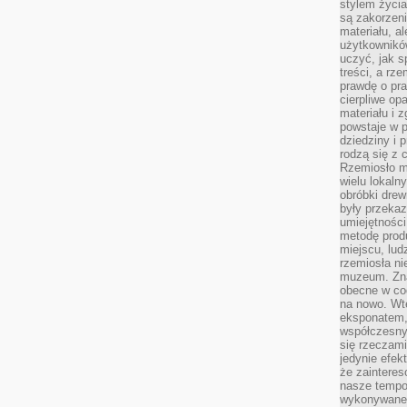
stylem życia
są zakorzen
materiału, a
użytkownik
uczyć, jak s
treści, a rz
prawdę o pra
cierpliwe op
materiału i 
powstaje w 
dziedziny i 
rodzą się z 
Rzemiosło m
wielu lokaln
obróbki drew
były przekaz
umiejętności
metodę prod
miejscu, lud
rzemiosła n
muzeum. Zna
obecne w cod
na nowo. Wte
eksponatem, 
współczesny
się rzeczami
jedynie efe
że zaintere
nasze tempo
wykonywane 