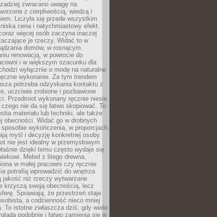
rzadziej zwracano uwagę na
worzone z cierpliwością, wiedzą i
iem. Liczyła się przede wszystkim
niska cena i natychmiastowy efekt.
coraz więcej osób zaczyna inaczej
taczające je rzeczy. Widać to w
ządzania domów, w rosnącym
niu renowacją, w powrocie do
racowni i w większym szacunku dla
 chodzi wyłącznie o modę na naturalne
ręczne wykonanie. Za tym trendem
ębsza potrzeba odzyskania kontaktu z
łe, uczciwie zrobione i pozbawione
i. Przedmiot wykonany ręcznie niesie
 czego nie da się łatwo skopiować. To
stia materiału lub techniki, ale także
ej obecności. Widać go w drobnych
 sposobie wykończenia, w proporcjach,
ają myśl i decyzję konkretnej osoby.
ot nie jest idealny w przemysłowym
właśnie dzięki temu często wydaje się
wiekowi. Mebel z litego drewna,
iona w małej pracowni czy ręcznie
lia potrafią wprowadzić do wnętrza
ą jakość niż rzeczy wytwarzane
e krzyczą swoją obecnością, lecz
ferę. Sprawiają, że przestrzeń staje
 osobista, a codzienność nieco mniej
 To istotne zwłaszcza dziś, gdy wiele
ląda podobnie i łatwo zamienia się w