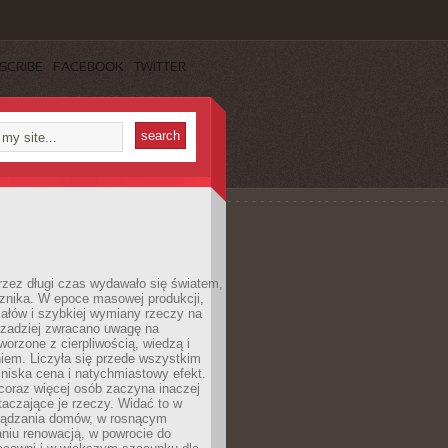
SCRIBE
FACEBOOK
TWITTER
rzez długi czas wydawało się światem,
 znika. W epoce masowej produkcji,
iałów i szybkiej wymiany rzeczy na
rzadziej zwracano uwagę na
worzone z cierpliwością, wiedzą i
iem. Liczyła się przede wszystkim
niska cena i natychmiastowy efekt.
coraz więcej osób zaczyna inaczej
taczające je rzeczy. Widać to w
ządzania domów, w rosnącym
niu renowacją, w powrocie do