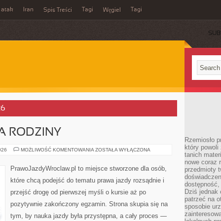
 atak
Iran
Tagi
Tagi
Spis Treści
Węgiel
SUB
26
A RODZINY
Rzemiosło p
który powoli
SAMOCHODY
026
MOŻLIWOŚĆ KOMENTOWANIA
ZOSTAŁA WYŁĄCZONA
tanich mater
DLA
RODZINY
nowe coraz 
PrawoJazdyWroclaw.pl to miejsce stworzone dla osób,
przedmioty t
doświadczen
które chcą podejść do tematu prawa jazdy rozsądnie i
dostępność, 
Dziś jednak 
przejść drogę od pierwszej myśli o kursie aż po
patrzeć na o
pozytywnie zakończony egzamin. Strona skupia się na
sposobie ur
zainteresowa
tym, by nauka jazdy była przystępna, a cały proces —