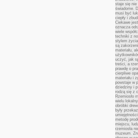
staje się nie
świadome. D
musi być luk
ciepły i zbu
Ciekawe jest
oznacza odr
wiele współc
techniki z 
stylem życia
są zakorzen
materiału, a
użytkownik
uczyć, jak s
treści, a rz
prawdę o pra
cierpliwe op
materiału i 
powstaje w 
dziedziny i 
rodzą się z 
Rzemiosło m
wielu lokaln
obróbki drew
były przekaz
umiejętności
metodę prod
miejscu, lud
rzemiosła n
muzeum. Zna
obecne w cod