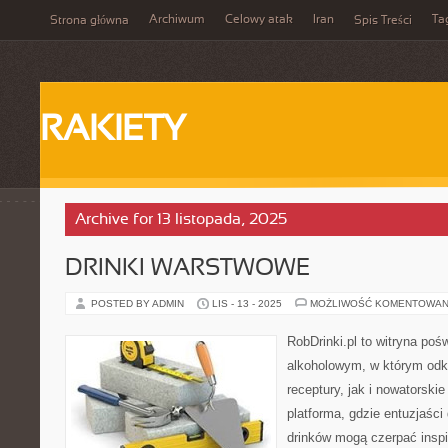
Archiwum
Celowy atak
Iran
Ta
Strona główna
Spis Treści
RAKIETY
Archive for 13 listopada, 2025
DRINKI WARSTWOWE
POSTED BY ADMIN
LIS - 13 - 2025
MOŻLIWOŚĆ KOMENTOWAN
RobDrinki.pl to witryna po
alkoholowym, w którym odk
receptury, jak i nowatorski
platforma, gdzie entuzjaśc
drinków mogą czerpać inspi