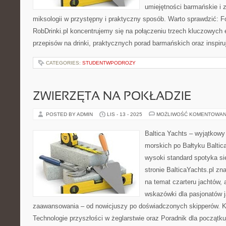
umiejętności barmańskie i zg
miksologii w przystępny i praktyczny sposób. Warto sprawdzić: Fo
RobDrinki.pl koncentrujemy się na połączeniu trzech kluczowyc
przepisów na drinki, praktycznych porad barmańskich oraz inspir
CATEGORIES:
STUDENTWPODROZY
ZWIERZĘTA NA POKŁADZIE
POSTED BY ADMIN
LIS - 13 - 2025
MOŻLIWOŚĆ KOMENTOWAN
Baltica Yachts – wyjątkowy
morskich po Bałtyku Baltica
wysoki standard spotyka si
stronie BalticaYachts.pl zn
na temat czarteru jachtów,
wskazówki dla pasjonatów 
zaawansowania – od nowicjuszy po doświadczonych skipperów. Ko
Technologie przyszłości w żeglarstwie oraz Poradnik dla początku