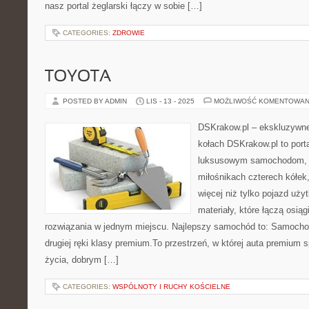
nasz portal żeglarski łączy w sobie […]
CATEGORIES:
ZDROWIE
TOYOTA
POSTED BY ADMIN
LIS - 13 - 2025
MOŻLIWOŚĆ KOMENTOWAN
DSKrakow.pl – ekskluzywne 
kołach DSKrakow.pl to port
luksusowym samochodom, t
miłośnikach czterech kółek
więcej niż tylko pojazd uży
materiały, które łączą osią
rozwiązania w jednym miejscu. Najlepszy samochód to: Samoch
drugiej ręki klasy premium.To przestrzeń, w której auta premium 
życia, dobrym […]
CATEGORIES:
WSPÓLNOTY I RUCHY KOŚCIELNE