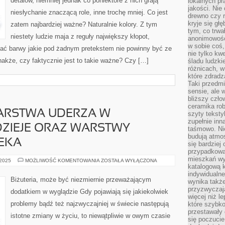
detalów, niemniej jednak co poniektóre z nich grają
lokalnych p
ZACHOWAŃ
NOWORODKA
jakości. Nie
niesłychanie znaczącą role, inne trochę mniej. Co jest
drewno czy 
kryje się gł
zatem najbardziej ważne? Naturalnie kolory. Z tym
tym, co trwa
niestety ludzie maja z reguły największy kłopot,
anonimowośc
w sobie coś,
zać barwy jakie pod żadnym pretekstem nie powinny być ze
nie tylko kwe
akże, czy faktycznie jest to takie ważne? Czy […]
śladu ludzki
różnicach, w
które zdradz
Taki przedmi
sensie, ale 
bliższy czło
ceramika rob
ARSTWA UDERZA W
szyty teksty
zupełnie inn
DZIEJE ORAZ WARSTWY
taśmowo. Ni
budują atmos
EKA
się bardziej
przypadkowa.
mieszkań wyg
SZTUKA
 2025
MOŻLIWOŚĆ KOMENTOWANIA
ZOSTAŁA WYŁĄCZONA
WRÓŻBIARSTWA
katalogową 
UDERZA
indywidualn
W
Biżuteria, może być niezmiernie przeważającym
wynika takż
NAJGŁĘBSZE
NADZIEJE
przyzwyczaja
dodatkiem w wyglądzie Gdy pojawiają się jakiekolwiek
ORAZ
więcej niż l
WARSTWY
problemy bądź też najzwyczajniej w świecie następują
które szybko 
MARZEŃ
CZŁOWIEKA
przestawały 
istotne zmiany w życiu, to niewątpliwie w owym czasie
się poczucie