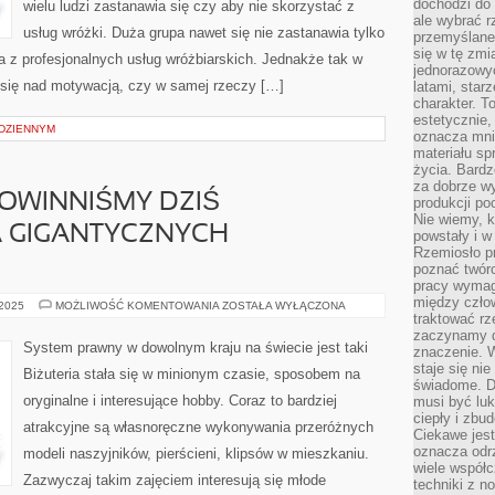
dochodzi do 
wielu ludzi zastanawia się czy aby nie skorzystać z
ale wybrać r
usług wróżki. Duża grupa nawet się nie zastanawia tylko
przemyślane 
się w tę zmi
a z profesjonalnych usług wróżbiarskich. Jednakże tak w
jednorazowyc
się nad motywacją, czy w samej rzeczy […]
latami, star
charakter. To
estetycznie,
ODZIENNYM
oznacza mni
materiału sp
życia. Bardz
za dobrze 
OWINNIŚMY DZIŚ
produkcji po
Nie wiemy, k
 GIGANTYCZNYCH
powstały i w
Rzemiosło p
poznać twórc
pracy wymaga
między czło
NIEMAŁO
 2025
MOŻLIWOŚĆ KOMENTOWANIA
ZOSTAŁA WYŁĄCZONA
PRAC
traktować rz
POWINNIŚMY
zaczynamy d
DZIŚ
System prawny w dowolnym kraju na świecie jest taki
znaczenie. 
WYKONYWAĆ
NA
staje się nie
Biżuteria stała się w minionym czasie, sposobem na
GIGANTYCZNYCH
świadome. D
WYSOKOŚCIACH
oryginalne i interesujące hobby. Coraz to bardziej
musi być luk
ciepły i zbu
atrakcyjne są własnoręczne wykonywania przeróżnych
Ciekawe jest
oznacza odr
modeli naszyjników, pierścieni, klipsów w mieszkaniu.
wiele współc
Zazwyczaj takim zajęciem interesują się młode
techniki z 