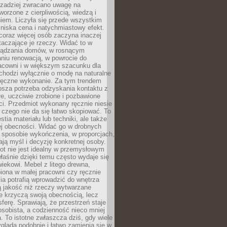
rzadziej zwracano uwagę na
worzone z cierpliwością, wiedzą i
iem. Liczyła się przede wszystkim
niska cena i natychmiastowy efekt.
coraz więcej osób zaczyna inaczej
taczające je rzeczy. Widać to w
ządzania domów, w rosnącym
niu renowacją, w powrocie do
racowni i w większym szacunku dla
 chodzi wyłącznie o modę na naturalne
ręczne wykonanie. Za tym trendem
ębsza potrzeba odzyskania kontaktu z
łe, uczciwie zrobione i pozbawione
i. Przedmiot wykonany ręcznie niesie
 czego nie da się łatwo skopiować. To
stia materiału lub techniki, ale także
ej obecności. Widać go w drobnych
 sposobie wykończenia, w proporcjach,
ają myśl i decyzję konkretnej osoby.
ot nie jest idealny w przemysłowym
właśnie dzięki temu często wydaje się
wiekowi. Mebel z litego drewna,
iona w małej pracowni czy ręcznie
lia potrafią wprowadzić do wnętrza
ą jakość niż rzeczy wytwarzane
e krzyczą swoją obecnością, lecz
ferę. Sprawiają, że przestrzeń staje
 osobista, a codzienność nieco mniej
 To istotne zwłaszcza dziś, gdy wiele
ląda podobnie i łatwo zamienia się w