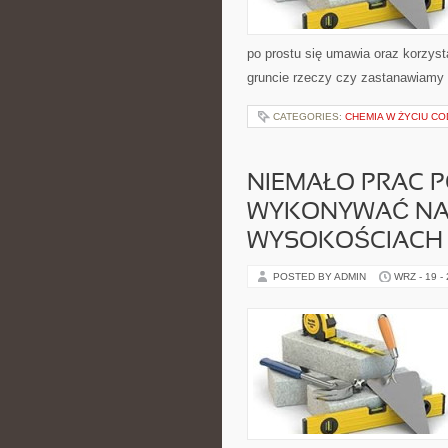
po prostu się umawia oraz korzyst
gruncie rzeczy czy zastanawiamy 
CATEGORIES:
CHEMIA W ŻYCIU C
NIEMAŁO PRAC P
WYKONYWAĆ NA
WYSOKOŚCIACH
POSTED BY ADMIN
WRZ - 19 -