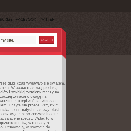
SCRIBE
FACEBOOK
TWITTER
rzez długi czas wydawało się światem,
 znika. W epoce masowej produkcji,
iałów i szybkiej wymiany rzeczy na
rzadziej zwracano uwagę na
worzone z cierpliwością, wiedzą i
iem. Liczyła się przede wszystkim
niska cena i natychmiastowy efekt.
coraz więcej osób zaczyna inaczej
taczające je rzeczy. Widać to w
ządzania domów, w rosnącym
niu renowacją, w powrocie do