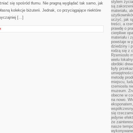
stylem życia
żniać się spośród tłumu. Nie pragną wyglądać tak samo, jak
są zakorzen
łasną kolekcje biżuterii. Jednak, co przyciągające niektóre
materiału, a
użytkownik
wyczajniej […]
uczyć, jak s
treści, a rz
prawdę o pra
M
cierpliwe op
materiału i 
powstaje w 
dziedziny i 
rodzą się z 
Rzemiosło m
wielu lokaln
obróbki drew
były przekaz
umiejętności
metodę prod
miejscu, lud
rzemiosła n
muzeum. Zna
obecne w cod
na nowo. Wte
eksponatem, 
współczesny
się rzeczami
jedynie efe
że zaintere
nasze tempo
wykonywane 