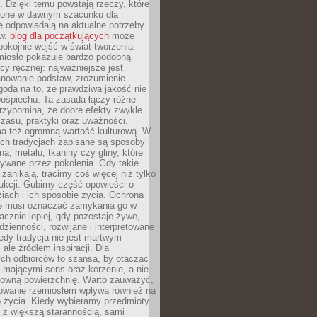
. Dzięki temu powstają rzeczy, które
ione w dawnym szacunku dla
le odpowiadają na aktualne potrzeby
ów.
blog dla początkujących
może
pokojnie wejść w świat tworzenia
emiosło pokazuje bardzo podobną
cy ręcznej: najważniejsze jest
anowanie podstaw, zrozumienie
zgoda na to, że prawdziwa jakość nie
pośpiechu. Ta zasada łączy różne
przypomina, że dobre efekty zwykle
czasu, praktyki oraz uważności.
a też ogromną wartość kulturową. W
ych tradycjach zapisane są sposoby
na, metalu, tkaniny czy gliny, które
ywane przez pokolenia. Gdy takie
 zanikają, tracimy coś więcej niż tylko
ukcji. Gubimy część opowieści o
ziach i ich sposobie życia. Ochrona
ie musi oznaczać zamykania go w
cznie lepiej, gdy pozostaje żywe,
zienności, rozwijane i interpretowane
dy tradycja nie jest martwym
ale źródłem inspiracji. Dla
ch odbiorców to szansa, by otaczać
 mającymi sens oraz korzenie, a nie
ktowną powierzchnię. Warto zauważyć,
sowanie rzemiosłem wpływa również na
 życia. Kiedy wybieramy przedmioty
z większą starannością, sami