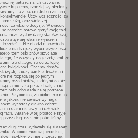
ważniej patrzeć na ich używanie.
sywnie kupujemy, rzadziej wymieniamy,
rawiamy. To z pozoru drobna zmiana,
 konsekwencje. Uczy wdzięczności za
e nam służą, oraz większej
ności za własne decyzje. W świecie
na natychmiastową gratyfikację taki
enia może wydawać się staroświecki,
u osób staje się właśnie wyrazem
dojrzałości. Nie chodzi o powrót do
 lecz o mądrzejszy wybór przyszłości.
atego rzemiosło znów przyciąga
latego, że wszyscy nagle zatęsknili za
ami, ale dlatego, że coraz lepiej
enę bylejakości. Chcemy domów
wdziwych, rzeczy bardziej trwałych i
tóre nie rozpada się po jednym
ukamy przedmiotów, z którymi da się
ację, a nie tylko przez chwilę z nich
Rzemiosło odpowiada na tę potrzebę
afnie. Przypomina, że piękno nie musi
we, a jakość nie zawsze wymaga
zasem wystarczy drewno dobrze
kanina starannie uszyta i człowiek,
ój fach. Właśnie w tej prostocie kryje
rej przez długi czas nie potrafiliśmy
rzez długi czas wydawało się światem,
 znika. W epoce masowej produkcji,
iałów i szybkiej wymiany rzeczy na