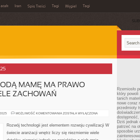
 atak
Iran
Tagi
Tagi
Spis Treści
Węgiel
SUB
025
ŁODĄ MAMĘ MA PRAWO
Rzemiosło p
ELE ZACHOWAŃ
który powoli
tanich mater
nowe coraz 
przedmioty t
doświadczen
PO
 2025
MOŻLIWOŚĆ KOMENTOWANIA
ZOSTAŁA WYŁĄCZONA
PORODZIE
dostępność, 
MŁODĄ
Dziś jednak 
MAMĘ
Rozwój technologii jest elementem rozwoju cywilizacji W
patrzeć na o
MA
PRAWO
sposobie ur
świecie aranżacji wnętrz liczy się niezmiernie wiele
ALARMOWAĆ
zainteresowa
WIELE