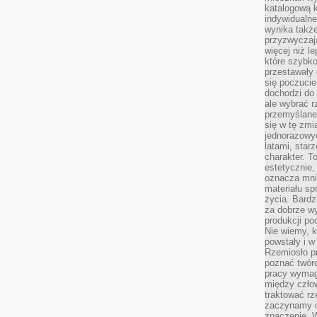
katalogową 
indywidualn
wynika takż
przyzwyczaja
więcej niż l
które szybko 
przestawały 
się poczucie
dochodzi do 
ale wybrać r
przemyślane 
się w tę zmi
jednorazowyc
latami, star
charakter. To
estetycznie,
oznacza mni
materiału sp
życia. Bardz
za dobrze 
produkcji po
Nie wiemy, k
powstały i w
Rzemiosło p
poznać twórc
pracy wymaga
między czło
traktować rz
zaczynamy d
znaczenie. 