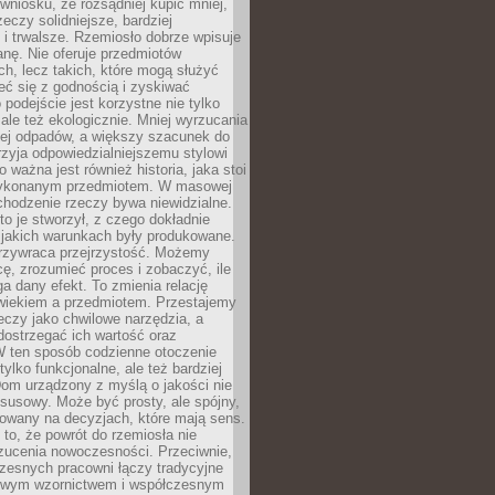
wniosku, że rozsądniej kupić mniej,
zeczy solidniejsze, bardziej
i trwalsze. Rzemiosło dobrze wpisuje
anę. Nie oferuje przedmiotów
h, lecz takich, które mogą służyć
zeć się z godnością i zyskiwać
 podejście jest korzystne nie tylko
 ale też ekologicznie. Mniej wyrzucania
ej odpadów, a większy szacunek do
rzyja odpowiedzialniejszemu stylowi
o ważna jest również historia, jaka stoi
wykonanym przedmiotem. W masowej
chodzenie rzeczy bywa niewidzialne.
to je stworzył, z czego dokładnie
 jakich warunkach były produkowane.
rzywraca przejrzystość. Możemy
ę, zrozumieć proces i zobaczyć, ile
 dany efekt. To zmienia relację
wiekiem a przedmiotem. Przestajemy
eczy jako chwilowe narzędzia, a
ostrzegać ich wartość oraz
W ten sposób codzienne otoczenie
 tylko funkcjonalne, ale też bardziej
om urządzony z myślą o jakości nie
susowy. Może być prosty, ale spójny,
dowany na decyzjach, które mają sens.
 to, że powrót do rzemiosła nie
zucenia nowoczesności. Przeciwnie,
zesnych pracowni łączy tradycyjne
nowym wzornictwem i współczesnym