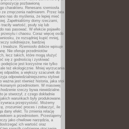
kompozycję pozbawioną
ego charakteru. Renesans rzemiosła
e ze zmęczenia nadmiarem. Przez lata
no nas do myślenia, że lepiej mieć
epiej. Zapełnialiśmy domy rzeczami,
traciły wartość, psuły się lub
do nas pasować. W efekcie pojawiło
 przesytu i chaosu. Coraz więcej osób
wniosku, że rozsądniej kupić mniej,
zeczy solidniejsze, bardziej
i trwalsze. Rzemiosło dobrze wpisuje
anę. Nie oferuje przedmiotów
h, lecz takich, które mogą służyć
zeć się z godnością i zyskiwać
 podejście jest korzystne nie tylko
 ale też ekologicznie. Mniej wyrzucania
ej odpadów, a większy szacunek do
rzyja odpowiedzialniejszemu stylowi
o ważna jest również historia, jaka stoi
wykonanym przedmiotem. W masowej
chodzenie rzeczy bywa niewidzialne.
to je stworzył, z czego dokładnie
 jakich warunkach były produkowane.
rzywraca przejrzystość. Możemy
ę, zrozumieć proces i zobaczyć, ile
 dany efekt. To zmienia relację
wiekiem a przedmiotem. Przestajemy
eczy jako chwilowe narzędzia, a
ostrzegać ich wartość oraz
W ten sposób codzienne otoczenie