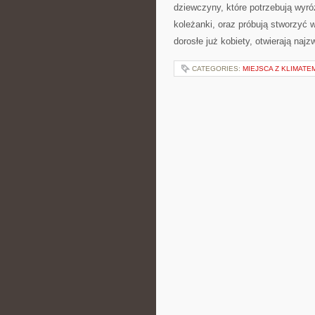
dziewczyny, które potrzebują wyró
koleżanki, oraz próbują stworzyć w
dorosłe już kobiety, otwierają najz
CATEGORIES:
MIEJSCA Z KLIMATE