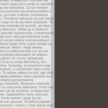
racowni i w większym szacunku dla
 chodzi wyłącznie o modę na naturalne
ręczne wykonanie. Za tym trendem
ębsza potrzeba odzyskania kontaktu z
łe, uczciwie zrobione i pozbawione
i. Przedmiot wykonany ręcznie niesie
 czego nie da się łatwo skopiować. To
stia materiału lub techniki, ale także
ej obecności. Widać go w drobnych
 sposobie wykończenia, w proporcjach,
ają myśl i decyzję konkretnej osoby.
ot nie jest idealny w przemysłowym
właśnie dzięki temu często wydaje się
wiekowi. Mebel z litego drewna,
iona w małej pracowni czy ręcznie
lia potrafią wprowadzić do wnętrza
ą jakość niż rzeczy wytwarzane
e krzyczą swoją obecnością, lecz
ferę. Sprawiają, że przestrzeń staje
 osobista, a codzienność nieco mniej
 To istotne zwłaszcza dziś, gdy wiele
ląda podobnie i łatwo zamienia się w
kompozycję pozbawioną
ego charakteru. Renesans rzemiosła
e ze zmęczenia nadmiarem. Przez lata
no nas do myślenia, że lepiej mieć
epiej. Zapełnialiśmy domy rzeczami,
traciły wartość, psuły się lub
do nas pasować. W efekcie pojawiło
 przesytu i chaosu. Coraz więcej osób