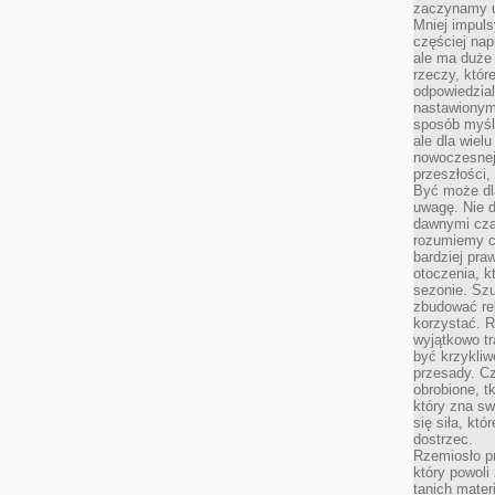
zaczynamy u
Mniej impul
częściej nap
ale ma duże
rzeczy, któr
odpowiedzial
nastawionym 
sposób myśl
ale dla wiel
nowoczesnej 
przeszłości,
Być może dl
uwagę. Nie d
dawnymi czas
rozumiemy c
bardziej pra
otoczenia, k
sezonie. Sz
zbudować rel
korzystać. 
wyjątkowo tr
być krzykli
przesady. C
obrobione, t
który zna sw
się siła, któ
dostrzec.
Rzemiosło p
który powoli
tanich mater