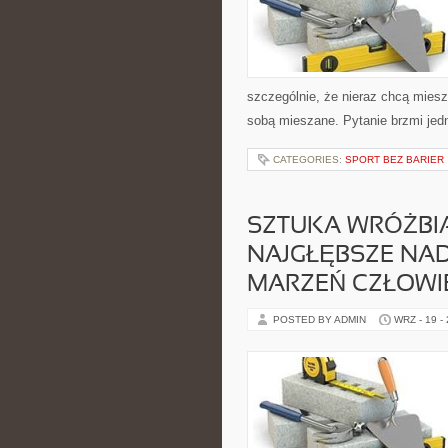
szczególnie, że nieraz chcą mies
sobą mieszane. Pytanie brzmi jedn
CATEGORIES:
SPORT BEZ BARIER
SZTUKA WRÓŻBI
NAJGŁĘBSZE NA
MARZEŃ CZŁOWI
POSTED BY ADMIN
WRZ - 19 -