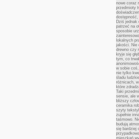
nowe coraz 
przedmioty t
doświadczen
dostępność, 
Dziś jednak 
patrzeć na o
sposobie ur
zainteresowa
lokalnych p
jakości. Nie
drewno czy 
kryje się gł
tym, co trwa
anonimowośc
w sobie coś,
nie tylko kwe
śladu ludzki
różnicach, w
które zdradz
Taki przedmi
sensie, ale 
bliższy czło
ceramika rob
szyty teksty
zupełnie inn
taśmowo. Ni
budują atmos
się bardziej
przypadkowa.
mieszkań wyg