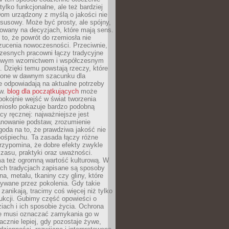
 tylko funkcjonalne, ale też bardziej
om urządzony z myślą o jakości nie
susowy. Może być prosty, ale spójny,
dowany na decyzjach, które mają sens.
 to, że powrót do rzemiosła nie
zucenia nowoczesności. Przeciwnie,
zesnych pracowni łączy tradycyjne
nowym wzornictwem i współczesnym
. Dzięki temu powstają rzeczy, które
ione w dawnym szacunku dla
le odpowiadają na aktualne potrzeby
ów.
blog dla początkujących
może
pokojnie wejść w świat tworzenia
emiosło pokazuje bardzo podobną
cy ręcznej: najważniejsze jest
anowanie podstaw, zrozumienie
zgoda na to, że prawdziwa jakość nie
pośpiechu. Ta zasada łączy różne
przypomina, że dobre efekty zwykle
czasu, praktyki oraz uważności.
a też ogromną wartość kulturową. W
ych tradycjach zapisane są sposoby
na, metalu, tkaniny czy gliny, które
ywane przez pokolenia. Gdy takie
 zanikają, tracimy coś więcej niż tylko
ukcji. Gubimy część opowieści o
ziach i ich sposobie życia. Ochrona
ie musi oznaczać zamykania go w
cznie lepiej, gdy pozostaje żywe,