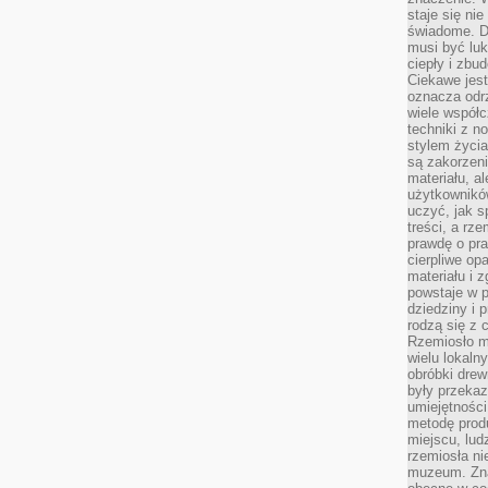
staje się nie
świadome. D
musi być luk
ciepły i zbu
Ciekawe jest
oznacza odr
wiele współc
techniki z 
stylem życia
są zakorzen
materiału, a
użytkownik
uczyć, jak s
treści, a rz
prawdę o pra
cierpliwe op
materiału i 
powstaje w 
dziedziny i 
rodzą się z 
Rzemiosło m
wielu lokaln
obróbki drew
były przekaz
umiejętności
metodę prod
miejscu, lud
rzemiosła n
muzeum. Zna