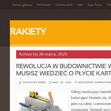
Archiwum
Celowy atak
Iran
Ta
Strona główna
Spis Treści
RAKIETY
Archive for 28 marca, 2025
REWOLUCJA W BUDOWNICTWIE: 
MUSISZ WIEDZIEĆ O PŁYCIE KAR
POSTED BY ADMIN
MAR - 28 - 2025
MOŻLIWOŚĆ KOMENTOWA
Odkryj rewolucyjny materiał
karton-gips! Dowiedz się, d
jakie są zalety i zastosowa
rozwiązania. Sprawdź wszy